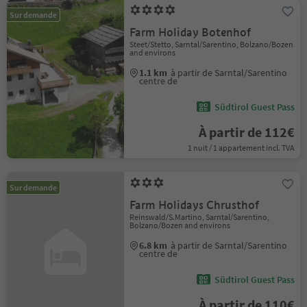
Sur demande
Farm Holiday Botenhof
Steet/Stetto, Sarntal/Sarentino, Bolzano/Bozen
and environs
1.1 km
à partir de Sarntal/Sarentino
centre de
Südtirol Guest Pass
À partir de 112€
1 nuit / 1 appartement incl. TVA
Sur demande
Farm Holidays Chrusthof
Reinswald/S.Martino, Sarntal/Sarentino,
Bolzano/Bozen and environs
6.8 km
à partir de Sarntal/Sarentino
centre de
Südtirol Guest Pass
À partir de 110€