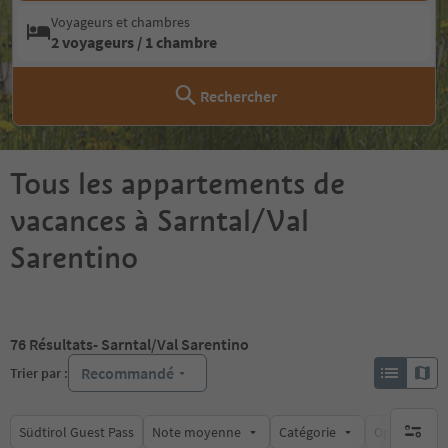
Voyageurs et chambres
2 voyageurs / 1 chambre
Rechercher
Tous les appartements de
vacances à Sarntal/Val
Sarentino
76
Résultats
- Sarntal/Val Sarentino
Recommandé
Trier par :
Südtirol Guest Pass
Note moyenne
Catégorie
Options de l
aucun fi