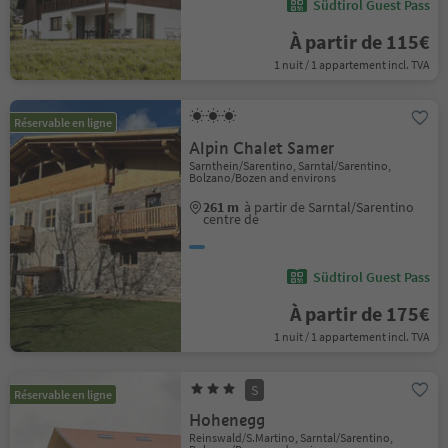
Südtirol Guest Pass
À partir de 115€
1 nuit / 1 appartement incl. TVA
Réservable en ligne
Alpin Chalet Samer
Sarnthein/Sarentino, Sarntal/Sarentino,
Bolzano/Bozen and environs
261 m
à partir de Sarntal/Sarentino
centre de
Südtirol Guest Pass
À partir de 175€
1 nuit / 1 appartement incl. TVA
S
Réservable en ligne
Hohenegg
Reinswald/S.Martino, Sarntal/Sarentino,