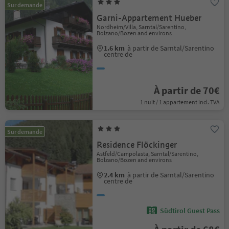
Sur demande
Garni-Appartement Hueber
Nordheim/Villa, Sarntal/Sarentino,
Bolzano/Bozen and environs
1.6 km
à partir de Sarntal/Sarentino
centre de
À partir de 70€
1 nuit / 1 appartement incl. TVA
Sur demande
Residence Flöckinger
Astfeld/Campolasta, Sarntal/Sarentino,
Bolzano/Bozen and environs
2.4 km
à partir de Sarntal/Sarentino
centre de
Südtirol Guest Pass