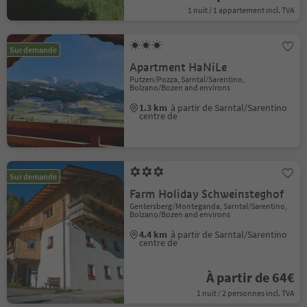
1 nuit / 1 appartement incl. TVA
Sur demande
Apartment HaNiLe
Putzen/Pozza, Sarntal/Sarentino,
Bolzano/Bozen and environs
1.3 km
à partir de Sarntal/Sarentino
centre de
Sur demande
Farm Holiday Schweinsteghof
Gentersberg/Monteganda, Sarntal/Sarentino,
Bolzano/Bozen and environs
4.4 km
à partir de Sarntal/Sarentino
centre de
À partir de 64€
1 nuit / 2 personnes incl. TVA