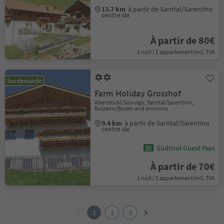
13.7 km
à partir de Sarntal/Sarentino
centre de
À partir de 80€
1 nuit / 1 appartement incl. TVA
Sur demande
Farm Holiday Grosshof
Aberstückl/Sonvigo, Sarntal/Sarentino,
Bolzano/Bozen and environs
9.4 km
à partir de Sarntal/Sarentino
centre de
Südtirol Guest Pass
À partir de 70€
1 nuit / 1 appartement incl. TVA
1
2
1
2
3
3