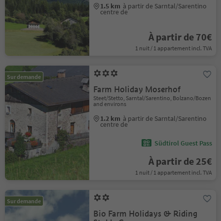
1.5 km
à partir de Sarntal/Sarentino
centre de
À partir de 70€
1 nuit / 1 appartement incl. TVA
Sur demande
Farm Holiday Moserhof
Steet/Stetto, Sarntal/Sarentino, Bolzano/Bozen
and environs
1.2 km
à partir de Sarntal/Sarentino
centre de
Südtirol Guest Pass
À partir de 25€
1 nuit / 1 appartement incl. TVA
Sur demande
Bio Farm Holidays & Riding