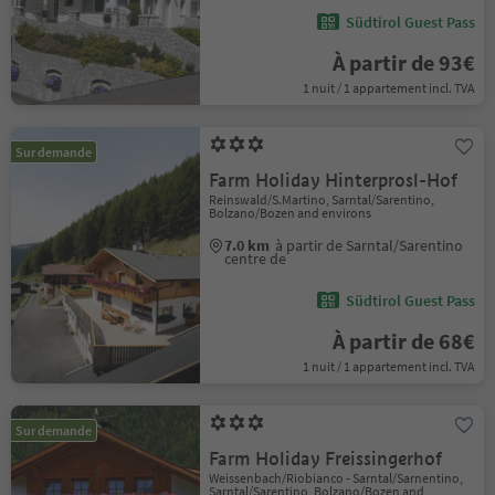
Südtirol Guest Pass
À partir de 93€
1 nuit / 1 appartement incl. TVA
Sur demande
Farm Holiday Hinterprosl-Hof
Reinswald/S.Martino, Sarntal/Sarentino,
Bolzano/Bozen and environs
7.0 km
à partir de Sarntal/Sarentino
centre de
Südtirol Guest Pass
À partir de 68€
1 nuit / 1 appartement incl. TVA
Sur demande
Farm Holiday Freissingerhof
Weissenbach/Riobianco - Sarntal/Sarnentino,
Sarntal/Sarentino, Bolzano/Bozen and