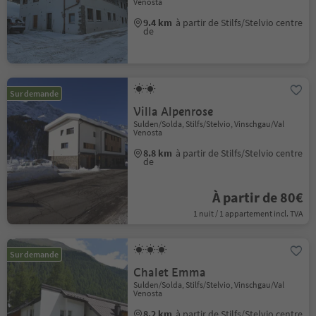
Venosta
9.4 km
à partir de Stilfs/Stelvio centre
de
Sur demande
Villa Alpenrose
Sulden/Solda, Stilfs/Stelvio, Vinschgau/Val
Venosta
8.8 km
à partir de Stilfs/Stelvio centre
de
À partir de 80€
1 nuit / 1 appartement incl. TVA
Sur demande
Chalet Emma
Sulden/Solda, Stilfs/Stelvio, Vinschgau/Val
Venosta
8.2 km
à partir de Stilfs/Stelvio centre