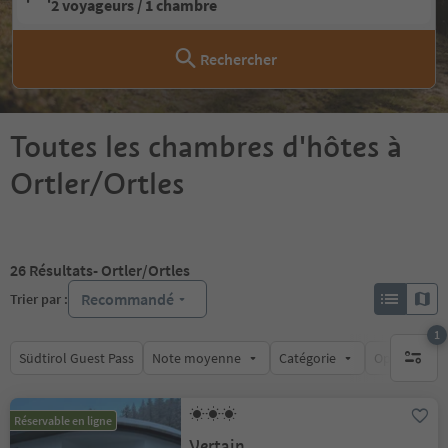
2 voyageurs / 1 chambre
Rechercher
Toutes les chambres d'hôtes à
Ortler/Ortles
26
Résultats
- Ortler/Ortles
Recommandé
Trier par :
1
Südtirol Guest Pass
Note moyenne
Catégorie
Options de l
1 filtre 
Réservable en ligne
Vertain