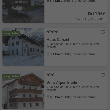
8.5 km
z Stilfs/Stelvio centrum
Od 105€
1 noc / 1 byt Včetně DPH
Na vyžádání
Haus Kanzel
Sulden/Solda, Stilfs/Stelvio, Vinschgau/Val
Venosta
9.4 km
z Stilfs/Stelvio centrum
Na vyžádání
Villa Alpenfriede
Sulden/Solda, Stilfs/Stelvio, Vinschgau/Val
Venosta
8.6 km
z Stilfs/Stelvio centrum