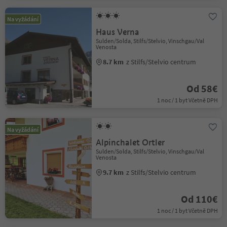
Na vyžádání
Haus Verna
Sulden/Solda, Stilfs/Stelvio, Vinschgau/Val
Venosta
8.7 km
z Stilfs/Stelvio centrum
Od 58€
1 noc / 1 byt Včetně DPH
Na vyžádání
Alpinchalet Ortler
Sulden/Solda, Stilfs/Stelvio, Vinschgau/Val
Venosta
9.7 km
z Stilfs/Stelvio centrum
Od 110€
1 noc / 1 byt Včetně DPH