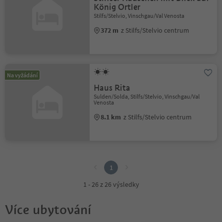
König Ortler
Stilfs/Stelvio, Vinschgau/Val Venosta
372 m
z Stilfs/Stelvio centrum
Na vyžádání
Haus Rita
Sulden/Solda, Stilfs/Stelvio, Vinschgau/Val
Venosta
8.1 km
z Stilfs/Stelvio centrum
1
1
1 - 26 z 26 výsledky
Více ubytování