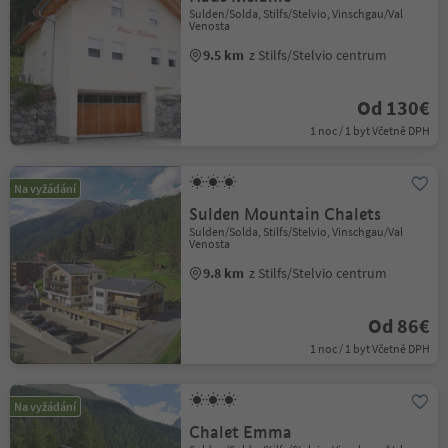
Sulden/Solda, Stilfs/Stelvio, Vinschgau/Val
Venosta
9.5 km
z Stilfs/Stelvio centrum
Od 130€
1 noc / 1 byt Včetně DPH
Na vyžádání
Sulden Mountain Chalets
Sulden/Solda, Stilfs/Stelvio, Vinschgau/Val
Venosta
9.8 km
z Stilfs/Stelvio centrum
Od 86€
1 noc / 1 byt Včetně DPH
Na vyžádání
Chalet Emma