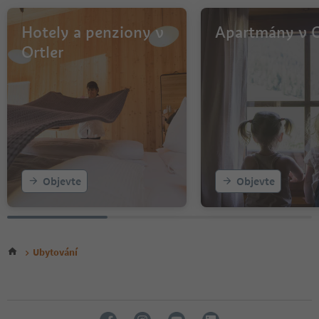
Hotely a penziony v
Apartmány v O
Ortler
Objevte
Objevte
Ubytování