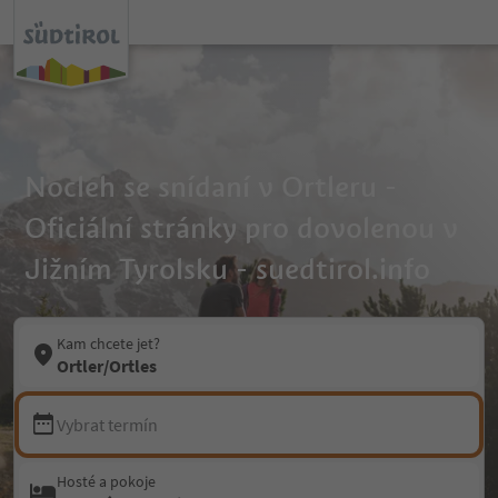
Nocleh se snídaní v Ortleru -
Oficiální stránky pro dovolenou v
Jižním Tyrolsku - suedtirol.info
Kam chcete jet?
Ortler/Ortles
Vybrat termín
Hosté a pokoje