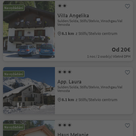
Na vyžádání
Villa Angelika
Sulden/Solda, Stilfs/Stelvio, Vinschgau/Val
Venosta
8.1 km
z Stilfs/Stelvio centrum
Od 20€
1 noc / 2 osob(y) Včetně DPH
Na vyžádání
App. Laura
Sulden/Solda, Stilfs/Stelvio, Vinschgau/Val
Venosta
8.1 km
z Stilfs/Stelvio centrum
Na vyžádání
Haus Melanie