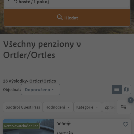
2 hosté / 1 pokoj
Hledat
Všechny penziony v
Ortler/Ortles
26
Výsledky
- Ortler/Ortles
Doporučeno
Objednat:
1
Südtirol Guest Pass
Hodnocení
Kategorie
Zpracovává
1 aktywn
Rezervovatelné online
Vertain