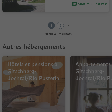
Südtirol Guest Pass
1
2
1
2
1 - 30 sur 41 résultats
Autres hébergements
Hôtels et pensions à
Appartements
Gitschberg-
Gitschberg-
Jochtal/Rio Pusteria
Jochtal/Rio Pu