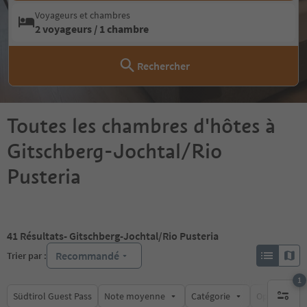
Voyageurs et chambres
2 voyageurs / 1 chambre
Rechercher
Toutes les chambres d'hôtes à
Gitschberg-Jochtal/Rio
Pusteria
41
Résultats
- Gitschberg-Jochtal/Rio Pusteria
Recommandé
Trier par :
1
Südtirol Guest Pass
Note moyenne
Catégorie
Options de l
1 filtre 