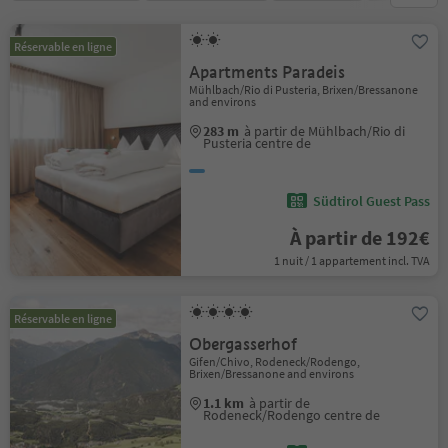
Réservable en ligne
Apartments Paradeis
Mühlbach/Rio di Pusteria, Brixen/Bressanone
and environs
283 m
à partir de Mühlbach/Rio di
Pusteria centre de
Südtirol Guest Pass
À partir de 192€
1 nuit / 1 appartement incl. TVA
Réservable en ligne
Obergasserhof
Gifen/Chivo, Rodeneck/Rodengo,
Brixen/Bressanone and environs
1.1 km
à partir de
Rodeneck/Rodengo centre de