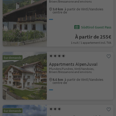
Brixen/Bressanone and environs
3.0 km
à partir de Vintl/Vandoies
centre de
Südtirol Guest Pass
À partir de 255€
1 nuit / 1 appartement incl. TVA
Sur demande
Appartments AlpenJuval
Pfunders/Fundres, Vintl/Vandoies,
Brixen/Bressanone and environs
8.6 km
à partir de Vintl/Vandoies
centre de
Sur demande