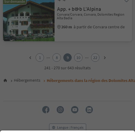
Sur demande
App. + b&b L'Alpina
Corvara/Corvara, Corvara, Dolomites Region
Alta Badia
260 m
à partir de Corvara centre de
1
2
...
...
1
8
9
10
22
3
4
241 - 270 sur 643 résultats
5
6
Hébergements
Hébergements dans la région des Dolomites Alt
7
8
9
10
11
12
13
14
Langue : Français
15