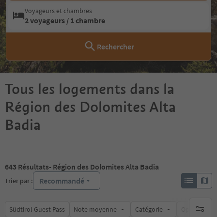
Voyageurs et chambres
2 voyageurs / 1 chambre
Rechercher
Tous les logements dans la
Région des Dolomites Alta
Badia
643
Résultats
- Région des Dolomites Alta Badia
Recommandé
Trier par :
Südtirol Guest Pass
Note moyenne
Catégorie
Options de l
aucun fi