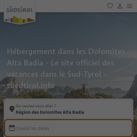
lie
favori
lien util
Hébergement dans les Dolomites
Alta Badia - Le site officiel des
vacances dans le Sud-Tyrol -
suedtirol.info
Où voulez-vous aller ?
Région des Dolomites Alta Badia
Choisir les dates