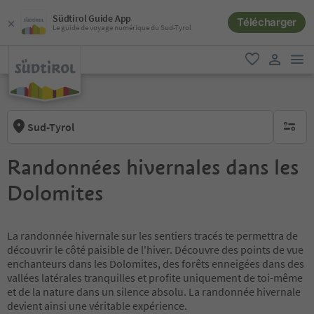
Südtirol Guide App
Télécharger
Le guide de voyage numérique du Sud-Tyrol
lie
favori
lien util
Sud-Tyrol
aucun fi
Randonnées hivernales dans les
Dolomites
La randonnée hivernale sur les sentiers tracés te permettra de
découvrir le côté paisible de l'hiver. Découvre des points de vue
enchanteurs dans les Dolomites, des forêts enneigées dans des
vallées latérales tranquilles et profite uniquement de toi-même
et de la nature dans un silence absolu. La randonnée hivernale
devient ainsi une véritable expérience.