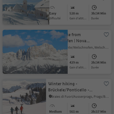
Easy
528 m
3h:34 Min
Difficulté
Gain d'altitude
durée
Winter hike from
Welschnofen | Nova
Levante to the Schiller
Nova Levante/Welschnofen, Welschnofen/Nova Levante, Dolomites Region Eggental
Hof hut
Medium
429 m
2h:34 Min
Difficulté
Gain d'altitude
durée
Winter hiking -
Brückele/Ponticello -
Plätzwiese high plateau
Braies di Fuori/Ausserprags, Prags/Braies, Dolomites Region 3 Zinnen
Medium
561 m
2h:17 Min