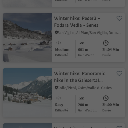
Winter hike: Pederü –
Fodara Vedla - Senes
San Vigilio, Al Plan/San Vigilio, Dolomites Region Kronplatz/Plan de Corones
Medium
601 m
2h:04 Min
Difficulté
Gain d'altitude
durée
Winter hike: Panoramic
hike in the Gsiesertal
Valley
Colle/Pichl, Gsies/Valle di Casies
Easy
200 m
3h:00 Min
Difficulté
Gain d'altitude
durée