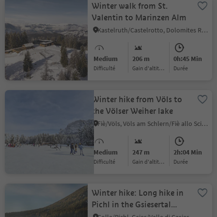
Winter walk from St.
Valentin to Marinzen Alm
Kastelruth/Castelrotto, Dolomites Region Seiser Alm
Medium
206 m
0h:45 Min
Difficulté
Gain d'altitude
durée
Winter hike from Völs to
the Völser Weiher lake
Fiè/Völs, Völs am Schlern/Fiè allo Sciliar, Dolomites Region Seiser Alm
Medium
247 m
2h:04 Min
Difficulté
Gain d'altitude
durée
Winter hike: Long hike in
Pichl in the Gsiesertal
Valley