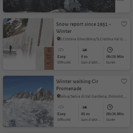
Difficulté
Gain d'altitude
durée
Snow report since 1951 -
Winter
S.Cristina Gherdëina/S.Cristina Val Gardena/S.Cristina Gherdëina/St.Christina in Gröden, Sëlva/Selva di Val Gardena, Dolomites Region Val Gardena
Easy
0 m
0h:16 Min
Difficulté
Gain d'altitude
durée
Winter walking Cir
Promenade
Sëlva/Selva di Val Gardena, Dolomites Region Val Gardena
Easy
85 m
0h:36 Min
Difficulté
Gain d'altitude
durée