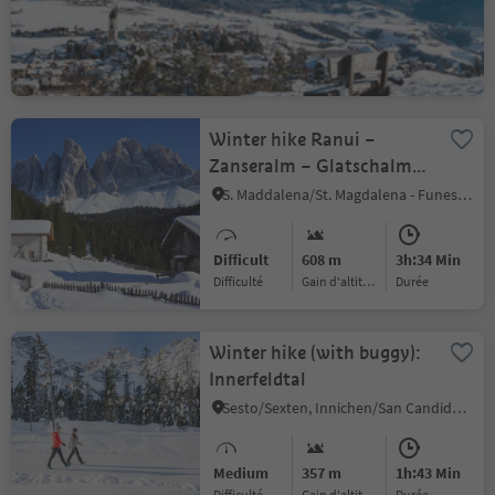
Medium
77 m
1h:49 Min
Difficulté
Gain d'altitude
durée
Winter hike Ranui –
Zanseralm – Glatschalm –
Dusler - Ranui
S. Maddalena/St. Magdalena - Funes/Villnöss, Villnöss/Funes, Dolomites Region Lüsen Villnöss
Difficult
608 m
3h:34 Min
Difficulté
Gain d'altitude
durée
Winter hike (with buggy):
Innerfeldtal
Sesto/Sexten, Innichen/San Candido, Dolomites Region 3 Zinnen
Medium
357 m
1h:43 Min
Difficulté
Gain d'altitude
durée