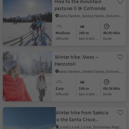
Hike to the mountain
pastures II & Coltrondo
Sesto/Sexten, Sexten/Sesto, Dolomites Region 3 Zinnen
Medium
240 m
4h:49 Min
Difficulté
Gain d'altitude
durée
Winter hike: Moos –
Hennstoll
Sesto/Sexten, Sexten/Sesto, Dolomites Region 3 Zinnen
Easy
108 m
0h:34 Min
Difficulté
Gain d'altitude
durée
Winter hike from Spëscia
to the Santa Croce
Sanctuary
La Val/La Val, La Val, Dolomites Region Alta Badia