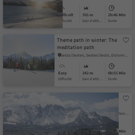
Difficult
765 m
2h:46 Min
Difficulté
Gain d'altitude
durée
Theme path in winter: The
meditation path
Sesto/Sexten, Sexten/Sesto, Dolomites Region 3 Zinnen
Easy
242 m
0h:55 Min
Difficulté
Gain d'altitude
durée
Winter alpine hut hike
from Karersee | Carezza to
Welschnofen | Nova
Carezza/Karersee, Welschnofen/Nova Levante, Dolomites Region Eggental
Levante
Easy
346 m
5h:19 Min