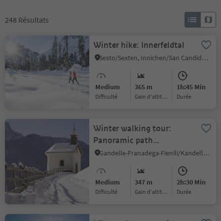
248
Résultats
Winter hike: Innerfeldtal
Sesto/Sexten, Innichen/San Candido, Dolomites Region 3 Zinnen
Medium
365 m
1h:45 Min
Difficulté
Gain d'altitude
durée
Winter walking tour:
Panoramic path
Kandellen/Gandelle
Gandelle-Franadega-Fienili/Kandellen-Frondeigen-Stadlern, Toblach/Dobbiaco, Dolomites Region 3 Zinnen
Medium
347 m
2h:30 Min
Difficulté
Gain d'altitude
durée