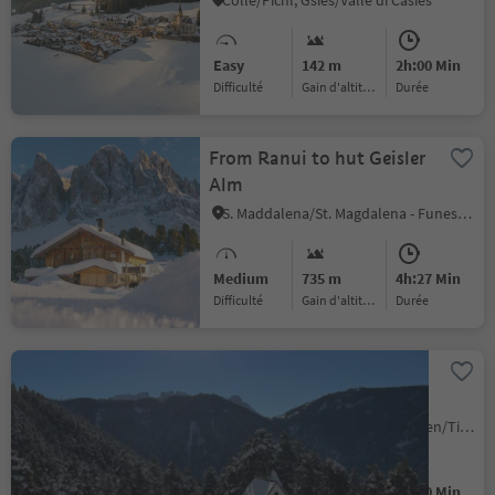
Colle/Pichl, Gsies/Valle di Casies
Easy
142 m
2h:00 Min
Difficulté
Gain d'altitude
durée
From Ranui to hut Geisler
Alm
S. Maddalena/St. Magdalena - Funes/Villnöss, Villnöss/Funes, Dolomites Region Lüsen Villnöss
Medium
735 m
4h:27 Min
Difficulté
Gain d'altitude
durée
Winter hike to the
Wuhnleger and to the St.
Sebastian chapel
Tires/Tiers, Tiers am Rosengarten/Tires al Catinaccio, Dolomites Region Seiser Alm
Medium
448 m
2h:30 Min