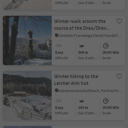
Difficulté
Gain d'altitude
durée
Winter-walk arount the
source of the Drau/Drava
river
Gandelle-Franadega-Fienili/Kandellen-Frondeigen-Stadlern, Toblach/Dobbiaco, Dolomites Region 3 Zinnen
Easy
208 m
2h:42 Min
Difficulté
Gain d'altitude
durée
Winter hiking to the
Lercher Alm hut
Sopranessano/Aschbach, Percha/Perca, Dolomites Region Kronplatz/Plan de Corones
Easy
243 m
1h:00 Min
Difficulté
Gain d'altitude
durée