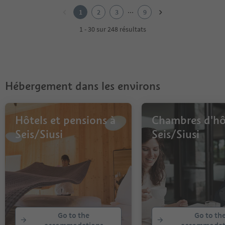
2
...
1
2
3
9
3
4
1 - 30 sur 248 résultats
5
6
7
8
9
Hébergement dans les environs
Hôtels et pensions à
Chambres d'hô
Seis/Siusi
Seis/Siusi
Go to the
Go to th