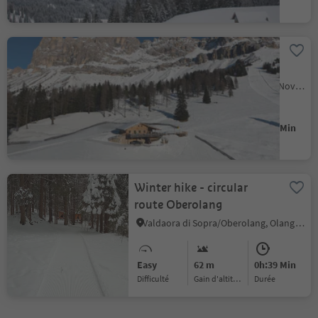
Difficulté
Gain d'altitude
durée
Winter walk to the
Messnerjoch mountain
hut
Carezza/Karersee, Welschnofen/Nova Levante, Dolomites Region Eggental
Easy
239 m
1h:13 Min
Difficulté
Gain d'altitude
durée
Winter hike - circular
route Oberolang
Valdaora di Sopra/Oberolang, Olang/Valdaora, Dolomites Region Kronplatz/Plan de Corones
Easy
62 m
0h:39 Min
Difficulté
Gain d'altitude
durée
1