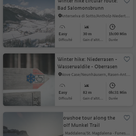
Winter hike circular route:
Bad Salomonsbrunn
Anterselva di Sotto/Antholz-Niedertal, Rasen-Antholz/Rasun Anterselva, Dolomites Region Kronplatz/Plan de Corones
Easy
30 m
1h:00 Min
Difficulté
Gain d'altitude
durée
Winter hike: Niederrasen -
Wasserwaldile - Oberrasen
Nove Case/Neunhäusern, Rasen-Antholz/Rasun Anterselva, Dolomites Region Kronplatz/Plan de Corones
Easy
82 m
0h:31 Min
Difficulté
Gain d'altitude
durée
Snowshoe tour along the
Adolf Munkel Trail
S. Maddalena/St. Magdalena - Funes/Villnöss, Villnöss/Funes, Dolomites Region Lüsen Villnöss