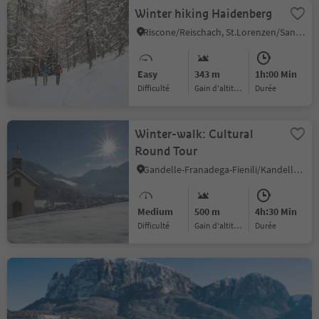
Winter hiking Haidenberg
Riscone/Reischach, St.Lorenzen/San Lorenzo di Sebato, Dolomites Region Kronplatz/Plan de Corones
Easy
343 m
1h:00 Min
Difficulté
Gain d'altitude
durée
Winter-walk: Cultural
Round Tour
Gandelle-Franadega-Fienili/Kandellen-Frondeigen-Stadlern, Toblach/Dobbiaco, Dolomites Region 3 Zinnen
Medium
500 m
4h:30 Min
Difficulté
Gain d'altitude
durée
Winter hike from Seis to
Völs
Siusi/Seis, Kastelruth/Castelrotto, Dolomites Region Seiser Alm