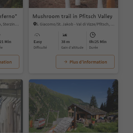
1
inferno"
Mushroom trail in Pfitsch Valley
Fleres/Pflersch, Brenner/Brennero, Sterzing/Vipiteno and environs
S. Giacomo/St. Jakob - Val di Vizze/Pfitsch, Pfitsch/Val di Vizze, Sterzing/Vipiteno and environs
21 Min
Easy
38 m
0h:25 Min
ée
Difficulté
Gain d'altitude
durée
mation
Plus d’information