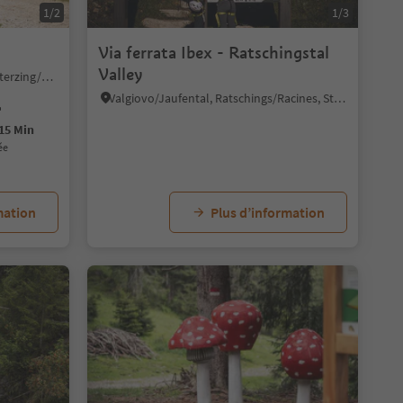
1/2
1/3
Via ferrata Ibex - Ratschingstal
Valley
Telves/Telfes, Sterzing/Vipiteno, Sterzing/Vipiteno and environs
Valgiovo/Jaufental, Ratschings/Racines, Sterzing/Vipiteno and environs
15 Min
ée
mation
Plus d’information