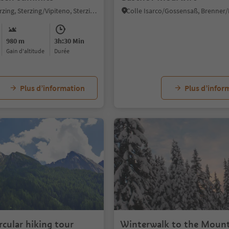
Vipiteno/Sterzing, Sterzing/Vipiteno, Sterzing/Vipiteno and environs
980 m
3h:30 Min
Gain d'altitude
durée
Plus d’information
Plus d’infor
rcular hiking tour
Winterwalk to the Mount