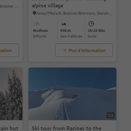
alpine village
Colle Isarco/Gossensaß, Brenner/Brennero, Sterzing/Vipiteno and environs
Fleres/Pflersch, Brenner/Brennero, Sterzing/Vipiteno and environs
Medium
898 m
3h:28 Min
Difficulté
Gain d'altitude
durée
mation
Plus d’information
1/2
ain hut
Ski tour from Racines to the