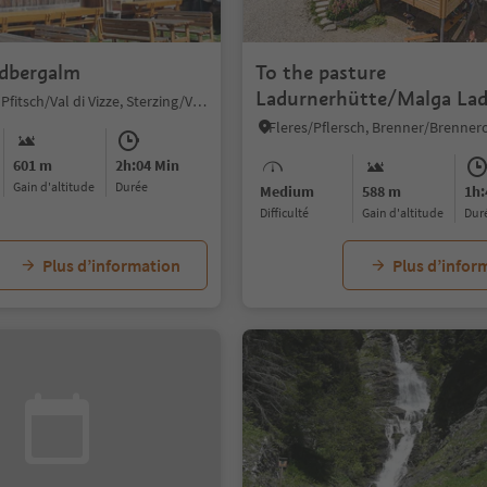
edbergalm
To the pasture
Ladurnerhütte/Malga La
Sasso/Stein, Pfitsch/Val di Vizze, Sterzing/Vipiteno and environs
601 m
2h:04 Min
Gain d'altitude
durée
Medium
588 m
1h:
Difficulté
Gain d'altitude
dur
Plus d’information
Plus d’infor