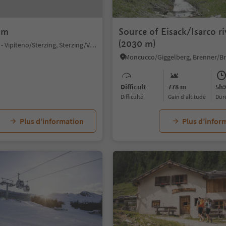
lm
Source of Eisack/Isarco ri
(2030 m)
Novale/Ried - Vipiteno/Sterzing, Sterzing/Vipiteno, Sterzing/Vipiteno and environs
Difficult
778 m
5h:
Difficulté
Gain d'altitude
dur
Plus d’information
Plus d’infor