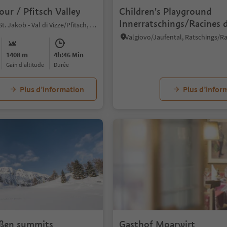
tour / Pfitsch Valley
Children's Playground
Innerratschings/Racines d
S. Giacomo/St. Jakob - Val di Vizze/Pfitsch, Pfitsch/Val di Vizze, Sterzing/Vipiteno and environs
Dentro
1408 m
4h:46 Min
Gain d'altitude
durée
Plus d’information
Plus d’infor
ißen summits
Gasthof Moarwirt