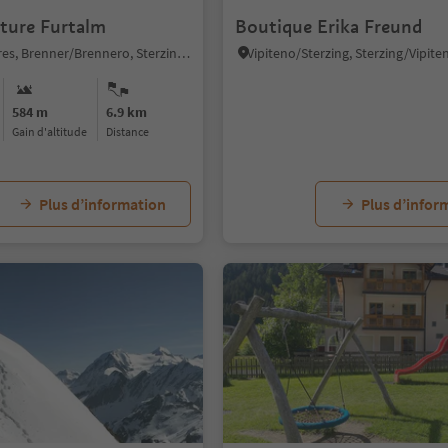
sture Furtalm
Boutique Erika Freund
Pflersch/Fleres, Brenner/Brennero, Sterzing/Vipiteno and environs
584 m
6.9 km
Gain d'altitude
distance
Plus d’information
Plus d’infor