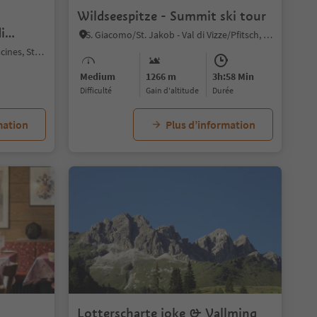
Wildseespitze - Summit ski tour
i
S. Giacomo/St. Jakob - Val di Vizze/Pfitsch, Pfitsch/Val di Vizze, Sterzing/Vipiteno and environs
Valgiovo/Jaufental, Ratschings/Racines, Sterzing/Vipiteno and environs
Medium
1266 m
3h:58 Min
Difficulté
Gain d'altitude
durée
mation
Plus d’information
1/5
Lotterscharte joke & Vallming