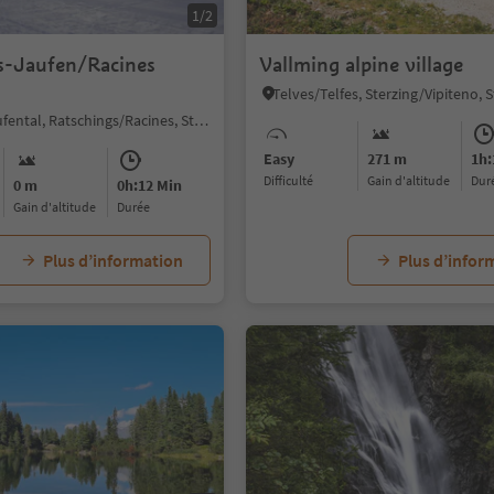
1/2
s-Jaufen/Racines
Vallming alpine village
Valgiovo/Jaufental, Ratschings/Racines, Sterzing/Vipiteno and environs
Easy
271 m
1h:
Difficulté
Gain d'altitude
dur
0 m
0h:12 Min
Gain d'altitude
durée
Plus d’information
Plus d’infor