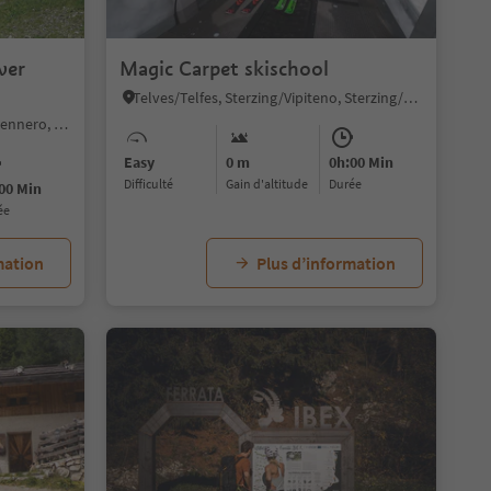
1/6
ver
Magic Carpet skischool
Telves/Telfes, Sterzing/Vipiteno, Sterzing/Vipiteno and environs
Moncucco/Giggelberg, Brenner/Brennero, Sterzing/Vipiteno and environs
Easy
0 m
0h:00 Min
Difficulté
Gain d'altitude
durée
00 Min
ée
mation
Plus d’information