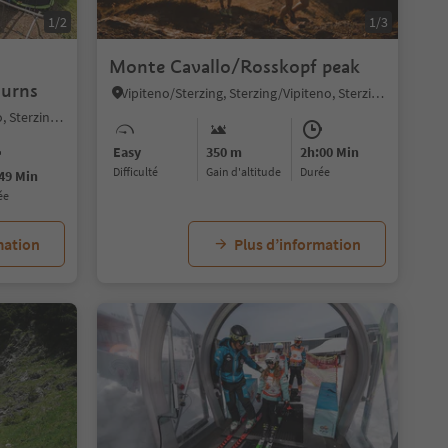
1/2
1/3
Monte Cavallo/Rosskopf peak
durns
Vipiteno/Sterzing, Sterzing/Vipiteno, Sterzing/Vipiteno and environs
Fleres/Pflersch, Brenner/Brennero, Sterzing/Vipiteno and environs
Easy
350 m
2h:00 Min
Difficulté
Gain d'altitude
durée
49 Min
ée
mation
Plus d’information