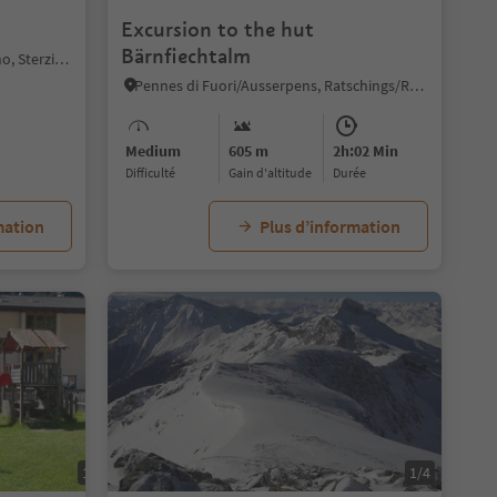
Excursion to the hut
Bärnfiechtalm
Vipiteno/Sterzing, Sterzing/Vipiteno, Sterzing/Vipiteno and environs
Pennes di Fuori/Ausserpens, Ratschings/Racines, Sterzing/Vipiteno and environs
Medium
605 m
2h:02 Min
Difficulté
Gain d'altitude
durée
mation
Plus d’information
1/3
1/4