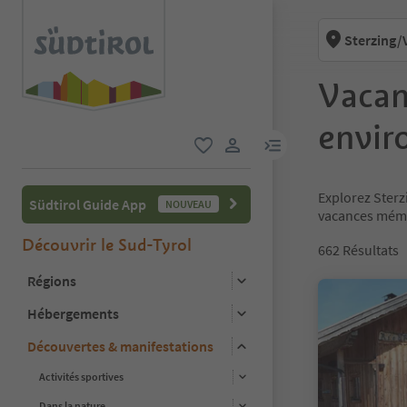
Sterzing/V
Vacan
envir
lien menu
favori
lien utilisateur
Explorez Sterz
Südtirol Guide App
NOUVEAU
vacances mém
Découvrir le Sud-Tyrol
662
Résultats
Régions
Hébergements
Découvertes & manifestations
Activités sportives
Dans la nature