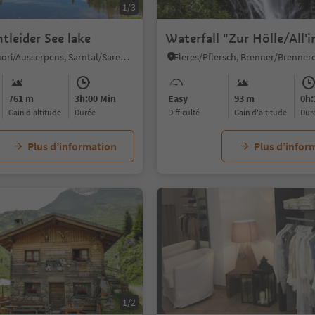
1/3
tleider See lake
Waterfall "Zur Hölle/All'
Pennes di Fuori/Ausserpens, Sarntal/Sarentino, Sterzing/Vipiteno and environs
761 m
3h:00 Min
Easy
93 m
0h:
Gain d'altitude
durée
Difficulté
Gain d'altitude
dur
Plus d’information
Plus d’infor
1/2