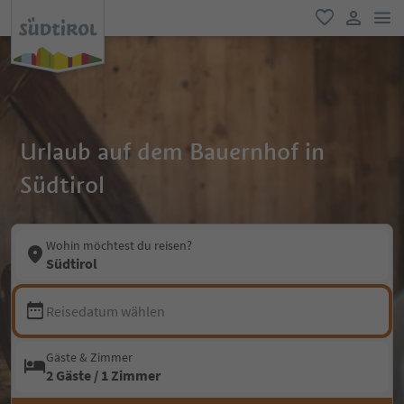
men
favorit
user lin
Urlaub auf dem Bauernhof in
Südtirol
Wohin möchtest du reisen?
Südtirol
Reisedatum wählen
Gäste & Zimmer
2 Gäste / 1 Zimmer