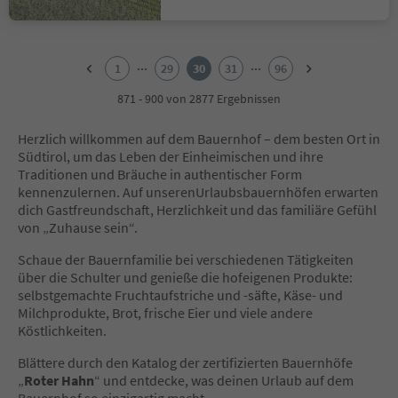
1
2
...
...
1
29
30
31
96
3
4
871 - 900 von 2877 Ergebnissen
5
6
Herzlich willkommen auf dem Bauernhof – dem besten Ort in
7
Südtirol, um das Leben der Einheimischen und ihre
8
Traditionen und Bräuche in authentischer Form
9
kennenzulernen. Auf unserenUrlaubsbauernhöfen erwarten
10
dich Gastfreundschaft, Herzlichkeit und das familiäre Gefühl
11
von „Zuhause sein“.
12
13
Schaue der Bauernfamilie bei verschiedenen Tätigkeiten
14
über die Schulter und genieße die hofeigenen Produkte:
15
selbstgemachte Fruchtaufstriche und -säfte, Käse- und
16
Milchprodukte, Brot, frische Eier und viele andere
17
Köstlichkeiten.
18
19
Blättere durch den Katalog der zertifizierten Bauernhöfe
20
„
Roter Hahn
“ und entdecke, was deinen Urlaub auf dem