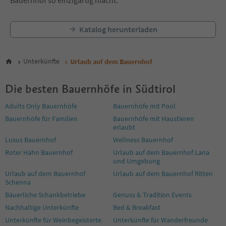
21
Bauernhof so einzigartig macht.
22
23
Katalog herunterladen
24
25
26
27
Unterkünfte
Urlaub auf dem Bauernhof
28
29
Die besten Bauernhöfe in Südtirol
30
31
Adults Only Bauernhöfe
Bauernhöfe mit Pool
32
Bauernhöfe für Familien
Bauernhöfe mit Haustieren
33
erlaubt
34
Luxus Bauernhof
Wellness Bauernhof
35
36
Roter Hahn Bauernhof
Urlaub auf dem Bauernhof Lana
und Umgebung
37
38
Urlaub auf dem Bauernhof
Urlaub auf dem Bauernhof Ritten
39
Schenna
40
Bäuerliche Schankbetriebe
Genuss & Tradition Events
41
Nachhaltige Unterkünfte
Bed & Breakfast
42
Unterkünfte für Weinbegeisterte
Unterkünfte für Wanderfreunde
43