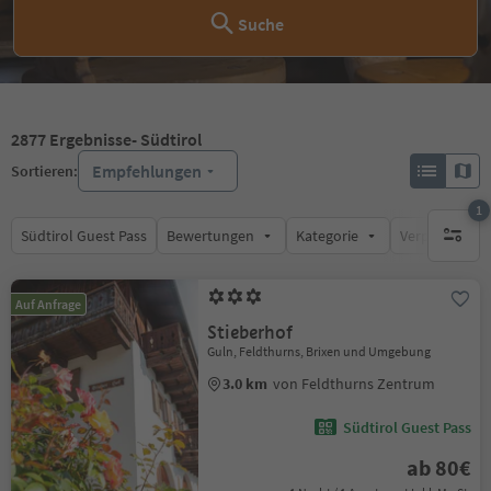
Suche
2877
Ergebnisse
- Südtirol
Empfehlungen
Sortieren:
1
Südtirol Guest Pass
Bewertungen
Kategorie
Verpflegungsa
1 aktive
Auf Anfrage
Stieberhof
Guln, Feldthurns, Brixen und Umgebung
3.0 km
von Feldthurns Zentrum
Südtirol Guest Pass
ab 80€