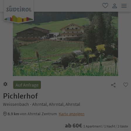
men
favorit
user lin
Auf Anfrage
Pichlerhof
Weissenbach - Ahrntal, Ahrntal, Ahrntal
8.9 km
von Ahrntal Zentrum
Karte anzeigen
ab
60
€
1 Apartment / 1 Nacht / 2 Gäste