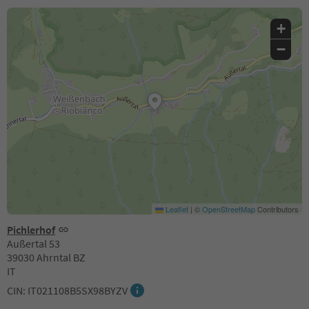
+
−
Leaflet
|
©
OpenStreetMap
Contributors
Pichlerhof
Außertal 53
39030 Ahrntal BZ
IT
CIN: IT021108B5SX98BYZV