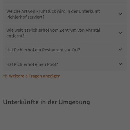
Welche Art von Frühstück wird in der Unterkunft
Pichlerhof serviert?
Wie weit ist Pichlerhof vom Zentrum von Ahrntal
entfernt?
Hat Pichlerhof ein Restaurant vor Ort?
Hat Pichlerhof einen Pool?
Weitere
3
Fragen anzeigen
Erhalten die Gäste von Pichlerhof einen Südtirol
Sind Haustiere in der Unterkunft Pichlerhof erlaubt?
Welche Services bietet Pichlerhof?
Guestpass?
Unterkünfte in der Umgebung