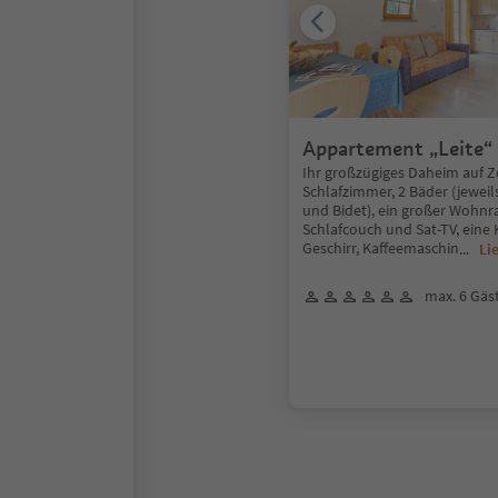
Appartement „Leite“
Ihr großzügiges Daheim auf Ze
Schlafzimmer, 2 Bäder (jewei
und Bidet), ein großer Wohnr
Schlafcouch und Sat-TV, eine 
Geschirr, Kaffeemaschin
...
Li
max. 6 Gäs