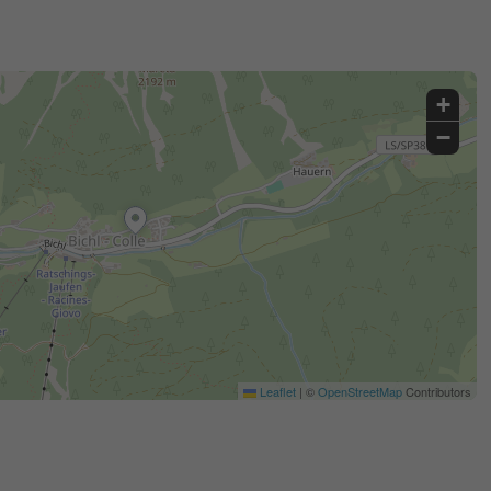
+
−
Leaflet
|
©
OpenStreetMap
Contributors