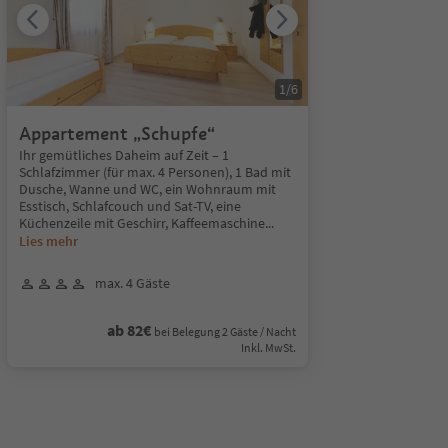
1
/
6
Appartement „Schupfe“
Ihr gemütliches Daheim auf Zeit – 1
Schlafzimmer (für max. 4 Personen), 1 Bad mit
Dusche, Wanne und WC, ein Wohnraum mit
Esstisch, Schlafcouch und Sat-TV, eine
Küchenzeile mit Geschirr, Kaffeemaschine
...
Lies mehr
max. 4 Gäste
ab 82€
bei Belegung 2 Gäste / Nacht
Inkl. MwSt.