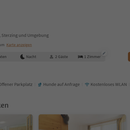
s, Sterzing und Umgebung
rum
Karte anzeigen
aten
Nacht
2
Gäste
1
Zimmer
Offener Parkplatz
Hunde auf Anfrage
Kostenloses WLAN
ken