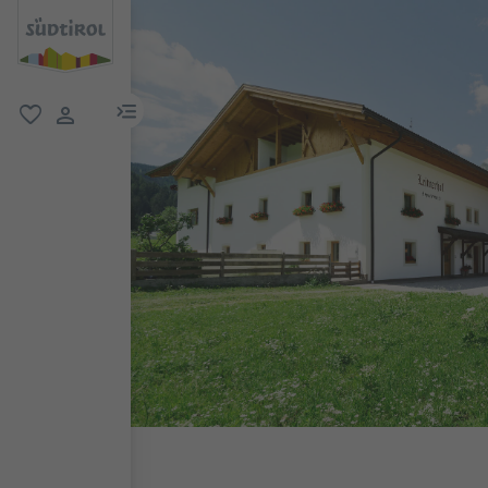
menu link
favorit
user link