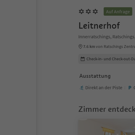
Auf Anfrage
Leitnerhof
Innerratschings, Ratsching
7.6 km
von Ratschings Zent
Buchungsdetails bearbeiten
Check-in- und Check-out-D
Ausstattung
Direkt an der Piste
Zimmer entdec