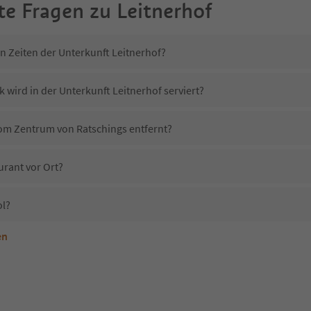
te Fragen zu
Leitnerhof
n Zeiten der Unterkunft Leitnerhof?
 wird in der Unterkunft Leitnerhof serviert?
 vom Zentrum von Ratschings entfernt?
urant vor Ort?
ol?
en
terkunft Leitnerhof erlaubt?
eitnerhof?
Erhalten die Gäste von Leitnerhof einen Südtirol Guestpass?