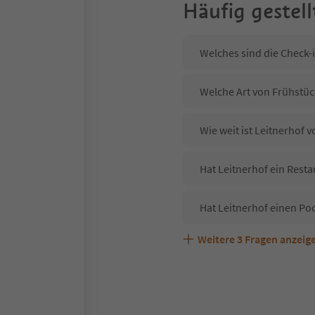
Häufig gestell
Welches sind die Check-i
Welche Art von Frühstück
Wie weit ist Leitnerhof
Hat Leitnerhof ein Resta
Hat Leitnerhof einen Po
Weitere
3
Fragen anzeig
Sind Haustiere in der Un
Welche Services bietet L