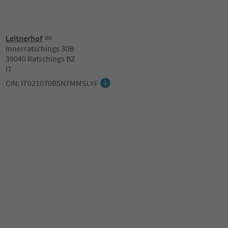
Leitnerhof
Innerratschings 30B
39040 Ratschings BZ
IT
CIN: IT021070B5N7MMSLYF