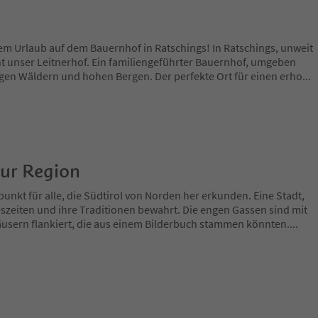
em Urlaub auf dem Bauernhof in Ratschings! In Ratschings, unweit
eht unser Leitnerhof. Ein familiengeführter Bauernhof, umgeben
igen Wäldern und hohen Bergen. Der perfekte Ort für einen erho
...
zur Region
fpunkt für alle, die Südtirol von Norden her erkunden. Eine Stadt,
szeiten und ihre Traditionen bewahrt. Die engen Gassen sind mit
äusern flankiert, die aus einem Bilderbuch stammen könnten.
...