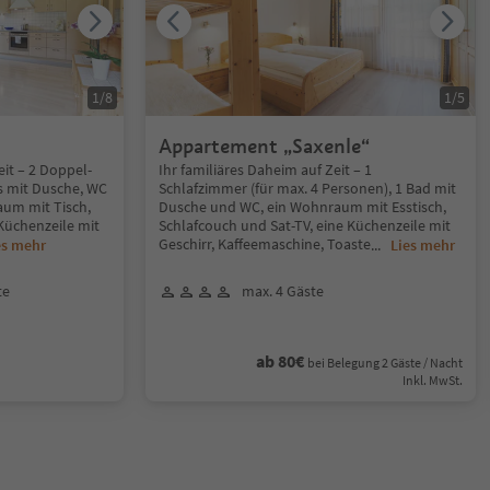
1
/
8
1
/
5
Appartement „Saxenle“
it – 2 Doppel-
Ihr familiäres Daheim auf Zeit – 1
ls mit Dusche, WC
Schlafzimmer (für max. 4 Personen), 1 Bad mit
aum mit Tisch,
Dusche und WC, ein Wohnraum mit Esstisch,
Küchenzeile mit
Schlafcouch und Sat-TV, eine Küchenzeile mit
Geschirr, Kaffeemaschine, Toaste
es mehr
...
Lies mehr
te
max. 4 Gäste
ab 80€
bei Belegung 2 Gäste / Nacht
Inkl. MwSt.