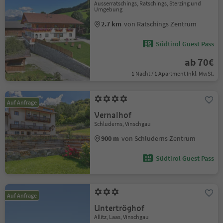
Ausserratschings, Ratschings, Sterzing und
Umgebung
2.7 km
von Ratschings Zentrum
Südtirol Guest Pass
ab 70€
1 Nacht / 1 Apartment Inkl. MwSt.
Auf Anfrage
Vernalhof
Schluderns, Vinschgau
900 m
von Schluderns Zentrum
Südtirol Guest Pass
Auf Anfrage
Untertröghof
Allitz, Laas, Vinschgau