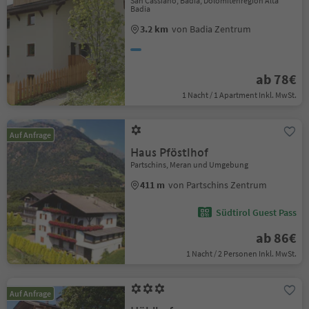
San Cassiano, Badia, Dolomitenregion Alta
Badia
3.2 km
von Badia Zentrum
ab 78€
1 Nacht / 1 Apartment Inkl. MwSt.
Auf Anfrage
Haus Pföstlhof
Partschins, Meran und Umgebung
411 m
von Partschins Zentrum
Südtirol Guest Pass
ab 86€
1 Nacht / 2 Personen Inkl. MwSt.
Auf Anfrage