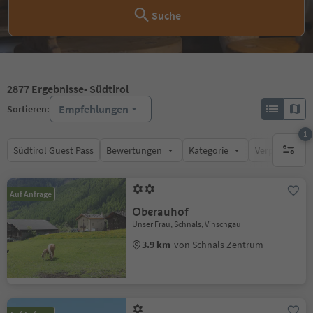
Suche
2877
Ergebnisse
- Südtirol
Empfehlungen
Sortieren:
1
Südtirol Guest Pass
Bewertungen
Kategorie
Verpflegungsa
1 aktive
Auf Anfrage
Oberauhof
Unser Frau, Schnals, Vinschgau
3.9 km
von Schnals Zentrum