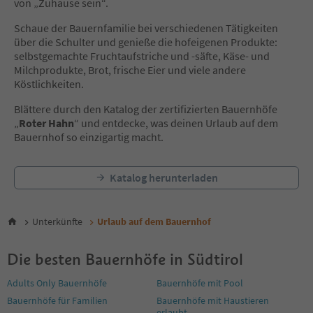
von „Zuhause sein“.
12
13
Schaue der Bauernfamilie bei verschiedenen Tätigkeiten
14
über die Schulter und genieße die hofeigenen Produkte:
15
selbstgemachte Fruchtaufstriche und -säfte, Käse- und
16
Milchprodukte, Brot, frische Eier und viele andere
17
Köstlichkeiten.
18
19
Blättere durch den Katalog der zertifizierten Bauernhöfe
20
„
Roter Hahn
“ und entdecke, was deinen Urlaub auf dem
21
Bauernhof so einzigartig macht.
22
23
Katalog herunterladen
24
25
26
27
Unterkünfte
Urlaub auf dem Bauernhof
28
29
Die besten Bauernhöfe in Südtirol
30
31
Adults Only Bauernhöfe
Bauernhöfe mit Pool
32
Bauernhöfe für Familien
Bauernhöfe mit Haustieren
33
erlaubt