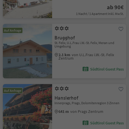
ab 90€
1 Nacht / 1 Apartment Inkl. MwSt.
Auf Anfrage
Brugghof
St. Felix, U.L.Frau i.W.-St. Felix, Meran und
Umgebung
2.1 km
von U.L.Frau i.W.-St. Felix
Zentrum
Südtirol Guest Pass
Auf Anfrage
Hanslerhof
Innerprags, Prags, Dolomitenregion 3 Zinnen
641 m
von Prags Zentrum
Südtirol Guest Pass