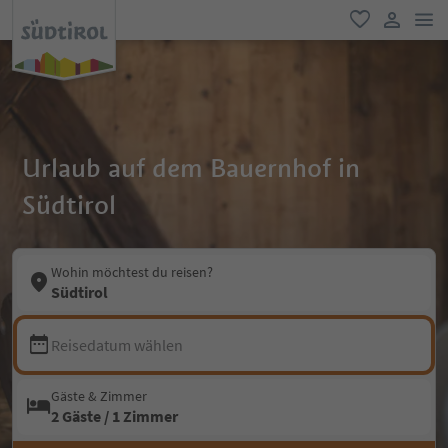
men
favorit
user lin
Urlaub auf dem Bauernhof in
Südtirol
Wohin möchtest du reisen?
Südtirol
Reisedatum wählen
Gäste & Zimmer
2 Gäste / 1 Zimmer