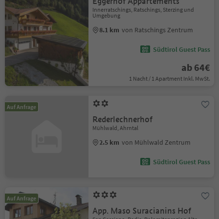
Eggerhof Appartements
Innerratschings, Ratschings, Sterzing und
Umgebung
8.1 km
von Ratschings Zentrum
Südtirol Guest Pass
ab 64€
1 Nacht / 1 Apartment Inkl. MwSt.
Auf Anfrage
Rederlechnerhof
Mühlwald, Ahrntal
2.5 km
von Mühlwald Zentrum
Südtirol Guest Pass
Auf Anfrage
App. Maso Suracianins Hof