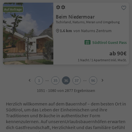
Auf Anfrage
Beim Niedermoar
Tschirland, Naturns, Meran und Umgebung
1.6 km
von Naturns Zentrum
Südtirol Guest Pass
ab 90€
1 Nacht / 1 Apartment Inkl. MwSt.
1
2
...
...
1
35
36
37
96
3
4
1051 - 1080 von 2877 Ergebnissen
5
6
Herzlich willkommen auf dem Bauernhof – dem besten Ort in
7
Südtirol, um das Leben der Einheimischen und ihre
8
Traditionen und Bräuche in authentischer Form
9
kennenzulernen. Auf unserenUrlaubsbauernhöfen erwarten
10
dich Gastfreundschaft, Herzlichkeit und das familiäre Gefühl
11