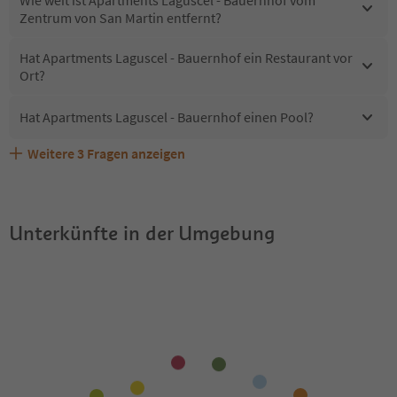
Zentrum von San Martin entfernt?
Hat Apartments Laguscel - Bauernhof ein Restaurant vor
Ort?
Hat Apartments Laguscel - Bauernhof einen Pool?
Weitere
3
Fragen anzeigen
Sind Haustiere in der Unterkunft Apartments Laguscel -
Welche Services bietet Apartments Laguscel -
Erhalten die Gäste von Apartments Laguscel - Bauernhof
Bauernhof erlaubt?
Bauernhof?
einen Südtirol Guestpass?
Unterkünfte in der Umgebung