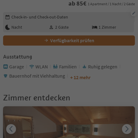
ab
85
€
1 Apartment / 1 Nacht / 2 Gäste
Buchungsdetails bearbeiten
Check-in- und Check-out-Daten
Nacht
2
Gäste
1
Zimmer
Verfügbarkeit prüfen
Ausstattung
Garage
WLAN
Familien
Ruhig gelegen
Bauernhof mit Viehhaltung
+ 12 mehr
Zimmer entdecken