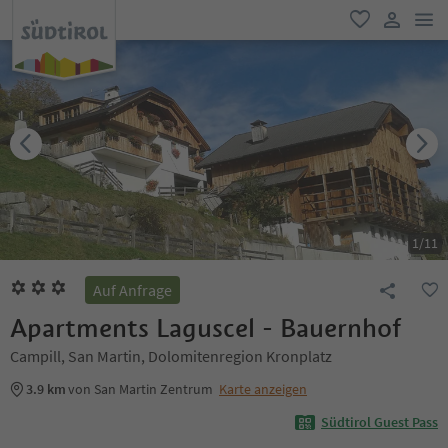
men
favorit
user lin
1
/
11
Auf Anfrage
Apartments Laguscel - Bauernhof
Campill, San Martin, Dolomitenregion Kronplatz
3.9 km
von San Martin Zentrum
Karte anzeigen
Südtirol Guest Pass