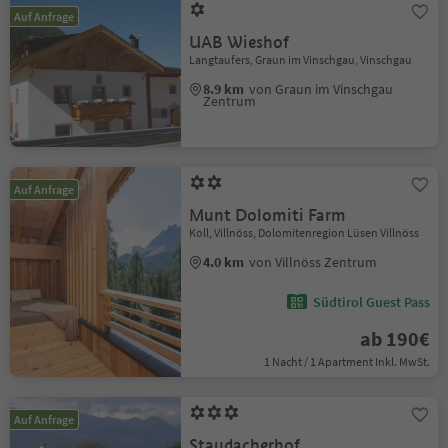
Auf Anfrage
UAB Wieshof
Langtaufers, Graun im Vinschgau, Vinschgau
8.9 km
von Graun im Vinschgau
Zentrum
Auf Anfrage
Munt Dolomiti Farm
Koll, Villnöss, Dolomitenregion Lüsen Villnöss
4.0 km
von Villnöss Zentrum
Südtirol Guest Pass
ab 190€
1 Nacht / 1 Apartment Inkl. MwSt.
Auf Anfrage
Staudacherhof