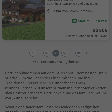
St. Andrä, Brixen, Brixen und Umgebung
3.3 km
von Brixen Zentrum
Südtirol Guest Pass
ab 80€
1 Nacht / 1 Apartment Inkl. MwSt.
1
2
...
...
1
52
53
54
96
3
4
1561 - 1590 von 2878 Ergebnissen
5
6
Herzlich willkommen auf dem Bauernhof – dem besten Ort in
7
Südtirol, um das Leben der Einheimischen und ihre
8
Traditionen und Bräuche in authentischer Form
9
kennenzulernen. Auf unserenUrlaubsbauernhöfen erwarten
10
dich Gastfreundschaft, Herzlichkeit und das familiäre Gefühl
11
von „Zuhause sein“.
12
13
Schaue der Bauernfamilie bei verschiedenen Tätigkeiten
14
über die Schulter und genieße die hofeigenen Produkte: