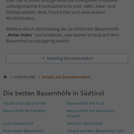
15
selbstgemachte Fruchtaufstriche und -säfte, Käse- und
16
Milchprodukte, Brot, frische Eier und viele andere
17
Köstlichkeiten.
18
19
Blättere durch den Katalog der zertifizierten Bauernhöfe
20
„
Roter Hahn
“ und entdecke, was deinen Urlaub auf dem
21
Bauernhof so einzigartig macht.
22
23
Katalog herunterladen
24
25
26
27
Unterkünfte
Urlaub auf dem Bauernhof
28
29
Die besten Bauernhöfe in Südtirol
30
31
Adults Only Bauernhöfe
Bauernhöfe mit Pool
32
Bauernhöfe für Familien
Bauernhöfe mit Haustieren
33
erlaubt
34
Luxus Bauernhof
Wellness Bauernhof
35
36
Roter Hahn Bauernhof
Urlaub auf dem Bauernhof Lana