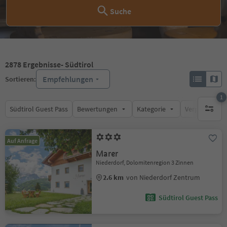
Suche
2878
Ergebnisse
- Südtirol
Empfehlungen
Sortieren:
1
Südtirol Guest Pass
Bewertungen
Kategorie
Verpflegungsa
1 aktive
Auf Anfrage
Marer
Niederdorf, Dolomitenregion 3 Zinnen
2.6 km
von Niederdorf Zentrum
Südtirol Guest Pass