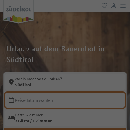
men
favorit
user lin
Urlaub auf dem Bauernhof in
Südtirol
Wohin möchtest du reisen?
Südtirol
Reisedatum wählen
Gäste & Zimmer
2 Gäste / 1 Zimmer