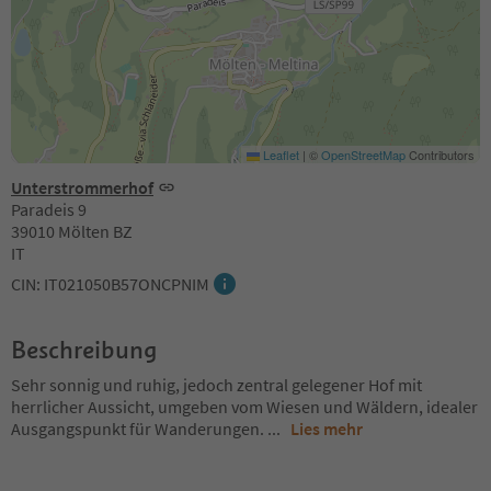
Leaflet
|
©
OpenStreetMap
Contributors
Unterstrommerhof
Paradeis 9
39010 Mölten BZ
IT
CIN: IT021050B57ONCPNIM
Beschreibung
Sehr sonnig und ruhig, jedoch zentral gelegener Hof mit
herrlicher Aussicht, umgeben vom Wiesen und Wäldern, idealer
Ausgangspunkt für Wanderungen.
...
Lies mehr