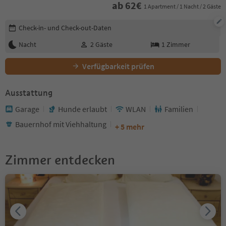
ab
62
€
1 Apartment / 1 Nacht / 2 Gäste
Buchungsdetails bearbeiten
Check-in- und Check-out-Daten
Nacht
2
Gäste
1
Zimmer
Verfügbarkeit prüfen
Ausstattung
Garage
Hunde erlaubt
WLAN
Familien
Bauernhof mit Viehhaltung
+ 5 mehr
Zimmer entdecken