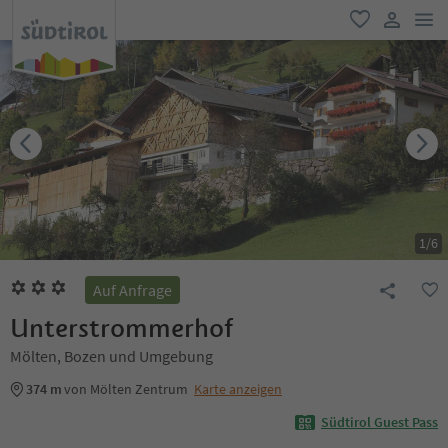
men
favorit
user lin
1
/
6
Auf Anfrage
Unterstrommerhof
Mölten, Bozen und Umgebung
374 m
von Mölten Zentrum
Karte anzeigen
Südtirol Guest Pass