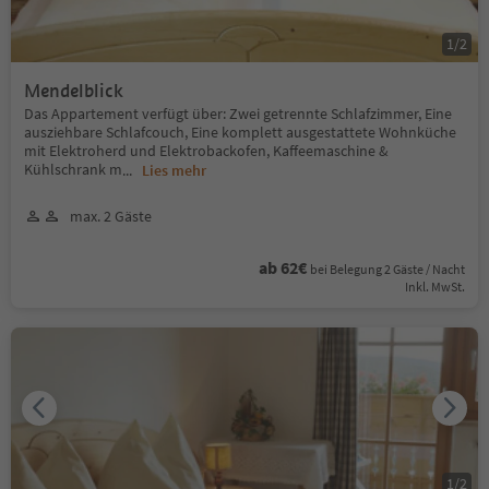
1
/
2
Mendelblick
Das Appartement verfügt über: Zwei getrennte Schlafzimmer, Eine
ausziehbare Schlafcouch, Eine komplett ausgestattete Wohnküche
mit Elektroherd und Elektrobackofen, Kaffeemaschine &
Kühlschrank m
...
Lies mehr
max. 2 Gäste
ab 62€
bei Belegung 2 Gäste / Nacht
Inkl. MwSt.
1
/
2