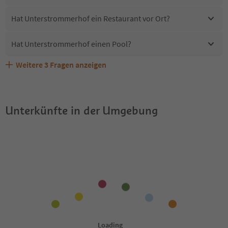
Hat Unterstrommerhof ein Restaurant vor Ort?
Hat Unterstrommerhof einen Pool?
Weitere
3
Fragen anzeigen
Sind Haustiere in der Unterkunft Unterstrommerhof
Erhalten die Gäste von Unterstrommerhof einen Südtirol
Welche Services bietet Unterstrommerhof?
erlaubt?
Guestpass?
Unterkünfte in der Umgebung