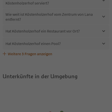
Köstenholzerhof serviert?
Wie weit ist Köstenholzerhof vom Zentrum von Lana
entfernt?
Hat Köstenholzerhof ein Restaurant vor Ort?
Hat Köstenholzerhof einen Pool?
Weitere
3
Fragen anzeigen
Sind Haustiere in der Unterkunft Köstenholzerhof
Erhalten die Gäste von Köstenholzerhof einen Südtirol
Welche Services bietet Köstenholzerhof?
erlaubt?
Guestpass?
Unterkünfte in der Umgebung