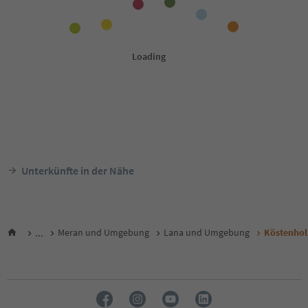
Unterkünfte in der Nähe
...
Meran und Umgebung
Lana und Umgebung
Köstenhol