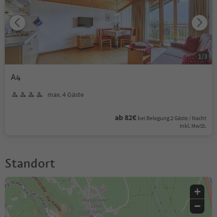
1
/
3
A4
max. 4 Gäste
ab 82€
bei Belegung 2 Gäste / Nacht
Inkl. MwSt.
Standort
+
−