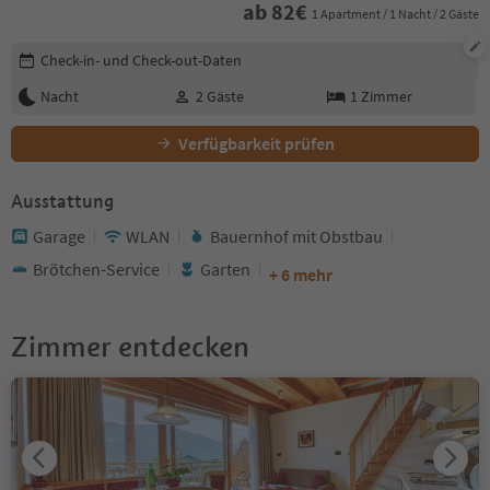
ab
82
€
1 Apartment / 1 Nacht / 2 Gäste
Buchungsdetails bearbeiten
Check-in- und Check-out-Daten
Nacht
2
Gäste
1
Zimmer
Verfügbarkeit prüfen
Ausstattung
Garage
WLAN
Bauernhof mit Obstbau
Brötchen-Service
Garten
+ 6 mehr
Zimmer entdecken