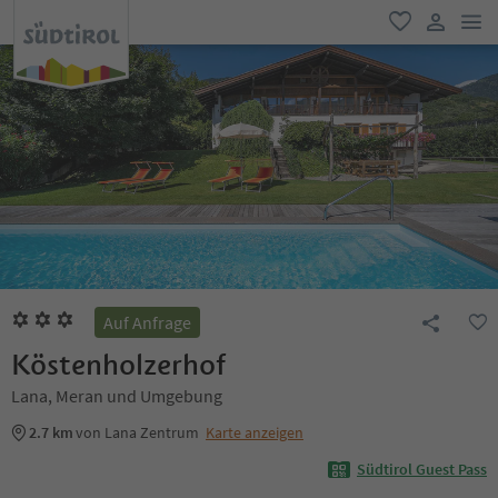
men
favorit
user lin
Auf Anfrage
Köstenholzerhof
Lana, Meran und Umgebung
2.7 km
von Lana Zentrum
Karte anzeigen
Südtirol Guest Pass