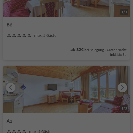
1
/
3
B2
max. 5 Gäste
ab 82€
bei Belegung 2 Gäste / Nacht
Inkl. MwSt.
1
/
3
A1
max. 4 Gäste