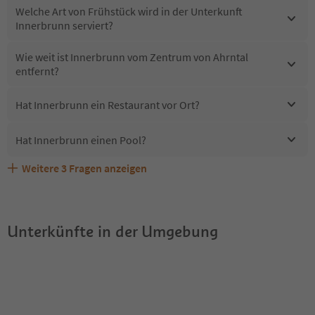
Welche Art von Frühstück wird in der Unterkunft
Innerbrunn serviert?
Wie weit ist Innerbrunn vom Zentrum von Ahrntal
entfernt?
Hat Innerbrunn ein Restaurant vor Ort?
Hat Innerbrunn einen Pool?
Weitere
3
Fragen anzeigen
Erhalten die Gäste von Innerbrunn einen Südtirol
Sind Haustiere in der Unterkunft Innerbrunn erlaubt?
Welche Services bietet Innerbrunn?
Guestpass?
Unterkünfte in der Umgebung