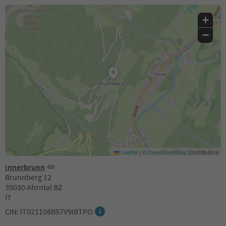
+
−
Leaflet
|
©
OpenStreetMap
Contributors
Innerbrunn
Brunnberg 12
39030 Ahrntal BZ
IT
CIN: IT021108B57V9IBTPO