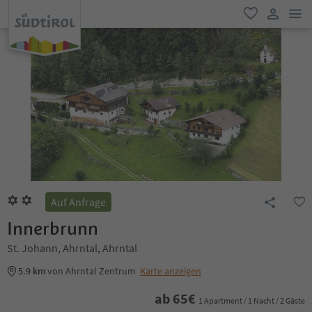
men
favorit
user lin
Auf Anfrage
Innerbrunn
St. Johann, Ahrntal, Ahrntal
5.9 km
von Ahrntal Zentrum
Karte anzeigen
ab
65
€
1 Apartment / 1 Nacht / 2 Gäste