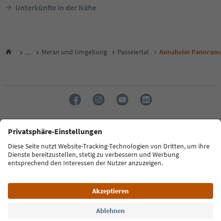
Unterkünfte in der Nähe
...
Meran und Umgebung
Passeiertal
Annaheim Panoram
Sprache: Deutsch
FAQ
Kontakt
Presse
MICE
Datenschutzerklärung
AGB
Impressum
Cookie Policy
Film commission
Über uns
Zugänglichkeitserklärung
Südtirol B2B
© 2026 IDM Südtirol