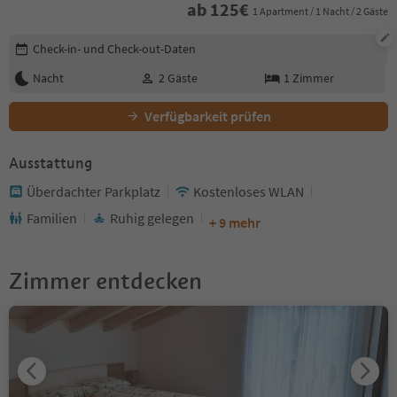
ab
125
€
1 Apartment / 1 Nacht / 2 Gäste
Buchungsdetails bearbeiten
Check-in- und Check-out-Daten
Nacht
2
Gäste
1
Zimmer
Verfügbarkeit prüfen
Ausstattung
Überdachter Parkplatz
Kostenloses WLAN
Familien
Ruhig gelegen
+ 9 mehr
Zimmer entdecken