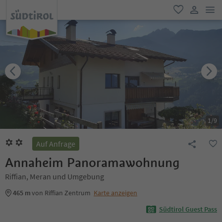
men
favorit
user lin
1
/
9
Auf Anfrage
Annaheim Panoramawohnung
Riffian, Meran und Umgebung
465 m
von Riffian Zentrum
Karte anzeigen
Südtirol Guest Pass