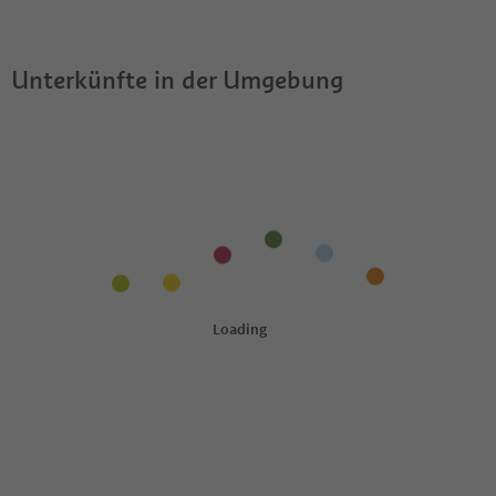
Panoramawohnung erlaubt?
einen Südtirol Guestpass?
Unterkünfte in der Umgebung