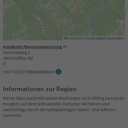
Leaflet
|
©
OpenStreetMap
Contributors
Annaheim Panoramawohnung
Hochüblweg 3
39010 Riffian BZ
IT
CIN: IT021073B56DB5RKUH
Informationen zur Region
Meran überrascht mit seinen Kontrasten. Im Frühling kannst du
morgens auf dem Schnalstaler Gletscher Ski fahren und
nachmittags durch die Apfelplantagen radeln. Und währen
...
Lies mehr