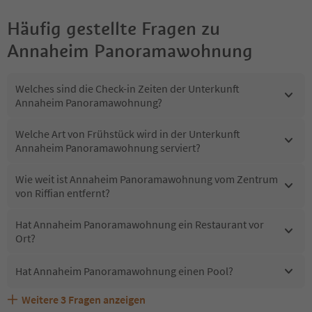
Häufig gestellte Fragen zu
Annaheim Panoramawohnung
Welches sind die Check-in Zeiten der Unterkunft
Annaheim Panoramawohnung?
Welche Art von Frühstück wird in der Unterkunft
Annaheim Panoramawohnung serviert?
Wie weit ist Annaheim Panoramawohnung vom Zentrum
von Riffian entfernt?
Hat Annaheim Panoramawohnung ein Restaurant vor
Ort?
Hat Annaheim Panoramawohnung einen Pool?
Weitere
3
Fragen anzeigen
Sind Haustiere in der Unterkunft Annaheim
Erhalten die Gäste von Annaheim Panoramawohnung
Welche Services bietet Annaheim Panoramawohnung?