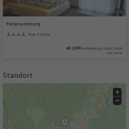
1
/
21
Ferienwohnung
max. 4 Gäste
ab 125€
bei Belegung 2 Gäste / Nacht
Inkl. MwSt.
Standort
+
−