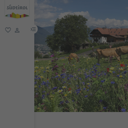
menu link
favorit
user link