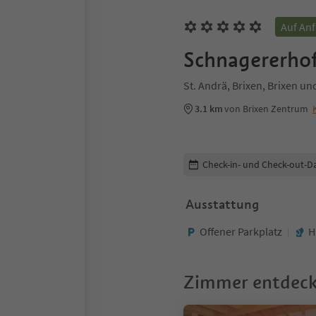
Auf An
Schnagererho
St. Andrä, Brixen, Brixen 
3.1 km
von Brixen Zentrum
Buchungsdetails bearbeiten
Check-in- und Check-out-D
Ausstattung
Offener Parkplatz
H
Zimmer entdec