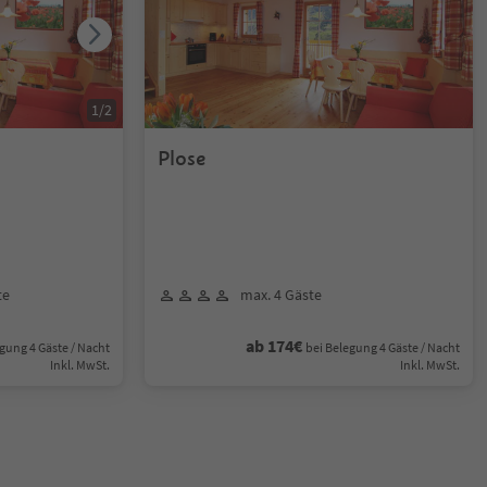
1
/
2
Plose
te
max. 4 Gäste
ab 174€
gung 4 Gäste / Nacht
bei Belegung 4 Gäste / Nacht
Inkl. MwSt.
Inkl. MwSt.