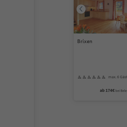
Brixen
max. 6 Gäs
ab 174€
bei Bele