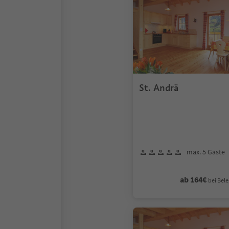
St. Andrä
max. 5 Gäste
ab 164€
bei Bele