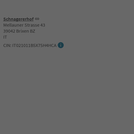
Schnagererhof
Mellauner Strasse 43
39042 Brixen BZ
IT
CIN: IT021011B5X75H4HCA