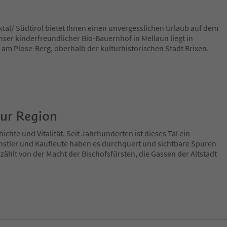
tal/ Südtirol bietet Ihnen einen unvergesslichen Urlaub auf dem
er kinderfreundlicher Bio-Bauernhof in Mellaun liegt in
am Plose-Berg, oberhalb der kulturhistorischen Stadt Brixen.
zur Region
ichte und Vitalität. Seit Jahrhunderten ist dieses Tal ein
nstler und Kaufleute haben es durchquert und sichtbare Spuren
zählt von der Macht der Bischofsfürsten, die Gassen der Altstadt