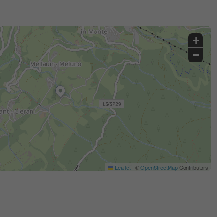
+
−
Leaflet
|
©
OpenStreetMap
Contributors