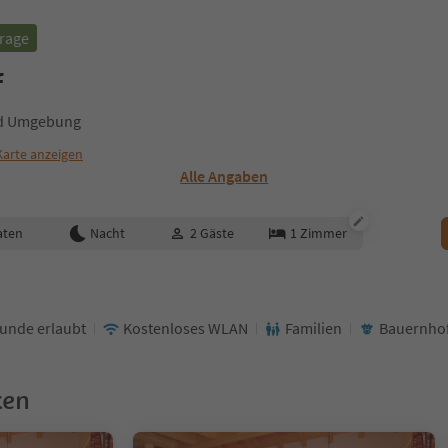
frage
f
und Umgebung
Karte anzeigen
Alle Angaben
aten
Nacht
2
Gäste
1
Zimmer
unde erlaubt
Kostenloses WLAN
Familien
Bauernhof
ken