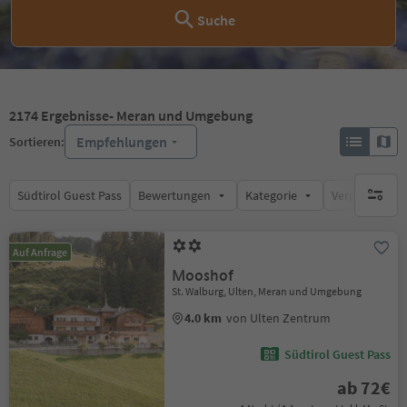
Suche
2174
Ergebnisse
- Meran und Umgebung
Empfehlungen
Sortieren:
Südtirol Guest Pass
Bewertungen
Kategorie
Verpflegungsa
keine ak
Auf Anfrage
Mooshof
St. Walburg, Ulten, Meran und Umgebung
4.0 km
von Ulten Zentrum
Südtirol Guest Pass
ab 72€