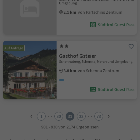
Umgebung
2.1 km
von Partschins Zentrum
Südtirol Guest Pass
Auf Anfrage
Gasthof Gsteier
Schennaberg, Schenna, Meran und Umgebung
3.8 km
von Schenna Zentrum
Südtirol Guest Pass
1
2
...
...
1
30
31
32
73
3
4
901 - 930 von 2174 Ergebnissen
5
6