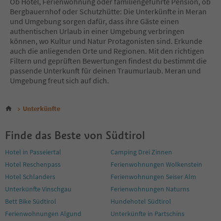
Ob Hotel, Ferienwohnung oder familiengeführte Pension, ob
7
Bergbauernhof oder Schutzhütte: Die Unterkünfte in Meran
8
und Umgebung sorgen dafür, dass ihre Gäste einen
9
authentischen Urlaub in einer Umgebung verbringen
10
können, wo Kultur und Natur Protagonisten sind. Erkunde
11
auch die anliegenden Orte und Regionen. Mit den richtigen
12
Filtern und geprüften Bewertungen findest du bestimmt die
13
passende Unterkunft für deinen Traumurlaub. Meran und
14
Umgebung freut sich auf dich.
15
16
17
Unterkünfte
18
19
Finde das Beste von Südtirol
20
21
Hotel in Passeiertal
Camping Drei Zinnen
22
Hotel Reschenpass
Ferienwohnungen Wolkenstein
23
24
Hotel Schlanders
Ferienwohnungen Seiser Alm
25
Unterkünfte Vinschgau
Ferienwohnungen Naturns
26
Bett Bike Südtirol
Hundehotel Südtirol
27
Ferienwohnungen Algund
Unterkünfte in Partschins
28