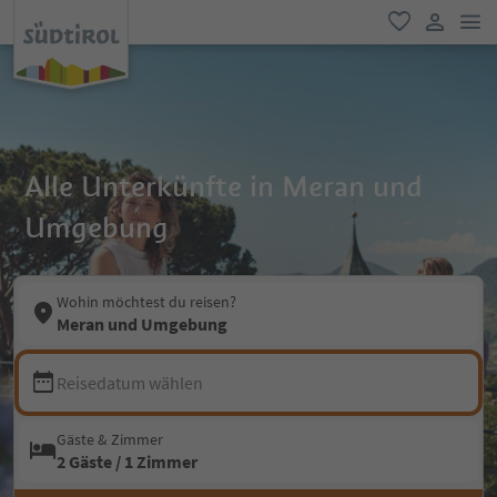
men
favorit
user lin
Alle Unterkünfte in Meran und
Umgebung
Wohin möchtest du reisen?
Meran und Umgebung
Reisedatum wählen
Gäste & Zimmer
2 Gäste / 1 Zimmer