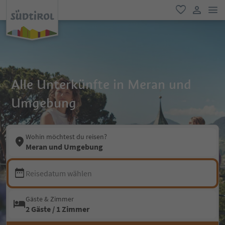
men
favorit
user lin
Alle Unterkünfte in Meran und
Umgebung
Wohin möchtest du reisen?
Meran und Umgebung
Reisedatum wählen
Gäste & Zimmer
2 Gäste / 1 Zimmer