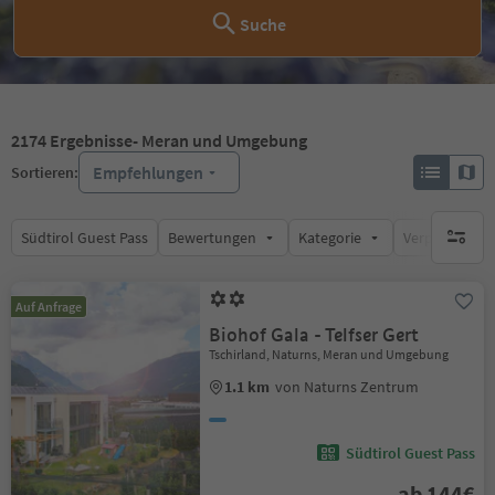
Suche
2174
Ergebnisse
- Meran und Umgebung
Empfehlungen
Sortieren:
Südtirol Guest Pass
Bewertungen
Kategorie
Verpflegungsa
keine ak
Auf Anfrage
Biohof Gala - Telfser Gert
Tschirland, Naturns, Meran und Umgebung
1.1 km
von Naturns Zentrum
Südtirol Guest Pass
ab 144€