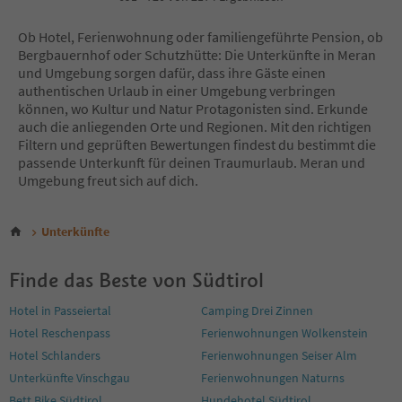
5
6
Ob Hotel, Ferienwohnung oder familiengeführte Pension, ob
7
Bergbauernhof oder Schutzhütte: Die Unterkünfte in Meran
8
und Umgebung sorgen dafür, dass ihre Gäste einen
9
authentischen Urlaub in einer Umgebung verbringen
10
können, wo Kultur und Natur Protagonisten sind. Erkunde
11
auch die anliegenden Orte und Regionen. Mit den richtigen
12
Filtern und geprüften Bewertungen findest du bestimmt die
13
passende Unterkunft für deinen Traumurlaub. Meran und
14
Umgebung freut sich auf dich.
15
16
17
Unterkünfte
18
19
Finde das Beste von Südtirol
20
21
Hotel in Passeiertal
Camping Drei Zinnen
22
Hotel Reschenpass
Ferienwohnungen Wolkenstein
23
24
Hotel Schlanders
Ferienwohnungen Seiser Alm
25
Unterkünfte Vinschgau
Ferienwohnungen Naturns
26
Bett Bike Südtirol
Hundehotel Südtirol