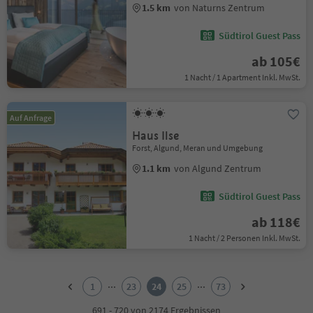
1.5 km
von Naturns Zentrum
Südtirol Guest Pass
ab 105€
1 Nacht / 1 Apartment Inkl. MwSt.
Auf Anfrage
Haus Ilse
Forst, Algund, Meran und Umgebung
1.1 km
von Algund Zentrum
Südtirol Guest Pass
ab 118€
1 Nacht / 2 Personen Inkl. MwSt.
1
2
...
...
1
23
24
25
73
3
4
691 - 720 von 2174 Ergebnissen