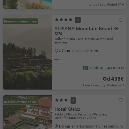
1 noc / 1 byt Včetně DPH
S
Rezervovatelné online
ALPIANA Mountain Resort &
SPA
Völlan/Foiana, Lana, Meran/Merano and
environs
2.7 km
z Lana centrum
Südtirol Guest Pass
Od 438€
1 noc / 2 osob(y) Včetně DPH
S
Rezervovatelné online
Hotel Weiss
Rabland/Rablà, Partschins/Parcines,
Meran/Merano and environs
1.6 km
z Partschins/Parcines centrum