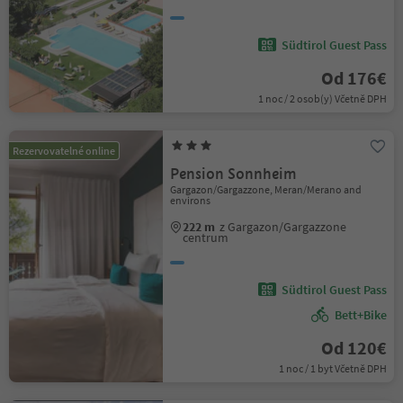
Südtirol Guest Pass
Od 176€
1 noc / 2 osob(y) Včetně DPH
Rezervovatelné online
Pension Sonnheim
Gargazon/Gargazzone, Meran/Merano and
environs
222 m
z Gargazon/Gargazzone
centrum
Südtirol Guest Pass
Bett+Bike
Od 120€
1 noc / 1 byt Včetně DPH