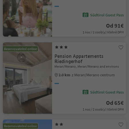
Südtirol Guest Pass
Od 91€
1 noc / 2 osob(y) Včetně DPH
Rezervovatelné online
Pension Appartements
Riedingerhof
Meran/Merano, Meran/Merano and environs
2.0 km
z Meran/Merano centrum
Südtirol Guest Pass
Od 65€
1 noc / 2 osob(y) Včetně DPH
Rezervovatelné online