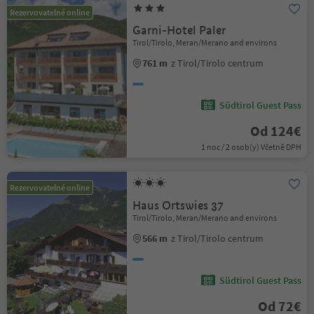
Rezervovatelné online
Garni-Hotel Paler
Tirol/Tirolo, Meran/Merano and environs
761 m
z Tirol/Tirolo centrum
Südtirol Guest Pass
Od 124€
1 noc / 2 osob(y) Včetně DPH
Rezervovatelné online
Haus Ortswies 37
Tirol/Tirolo, Meran/Merano and environs
566 m
z Tirol/Tirolo centrum
Südtirol Guest Pass
Od 72€