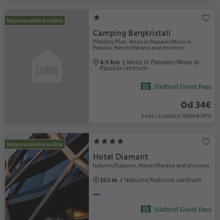
Rezervovatelné online
Camping Bergkristall
Pfelders/Plan, Moos in Passeier/Moso in
Passiria, Meran/Merano and environs
4.9 km
z Moos in Passeier/Moso in
Passiria centrum
Südtirol Guest Pass
Od 34€
1 noc / 2 osob(y) Včetně DPH
Rezervovatelné online
Hotel Diamant
Naturns/Naturno, Meran/Merano and environs
163 m
z Naturns/Naturno centrum
Südtirol Guest Pass