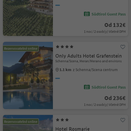
Südtirol Guest Pass
Od 132€
1 noc / 2 osob(y) Včetně DPH
Rezervovatelné online
Only Adults Hotel Grafenstein
Schenna/Scena, Meran/Merano and environs
1.1 km
z Schenna/Scena centrum
Südtirol Guest Pass
Od 236€
1 noc / 2 osob(y) Včetně DPH
Rezervovatelné online
Hotel Rosmarie