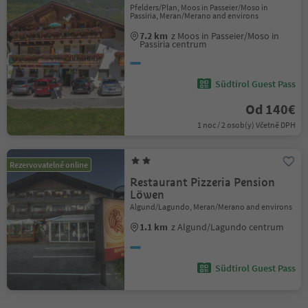
Pfelders/Plan, Moos in Passeier/Moso in
Passiria, Meran/Merano and environs
7.2 km
z Moos in Passeier/Moso in
Passiria centrum
Südtirol Guest Pass
Od 140€
1 noc / 2 osob(y) Včetně DPH
Rezervovatelné online
Restaurant Pizzeria Pension
Löwen
Algund/Lagundo, Meran/Merano and environs
1.1 km
z Algund/Lagundo centrum
Südtirol Guest Pass
1