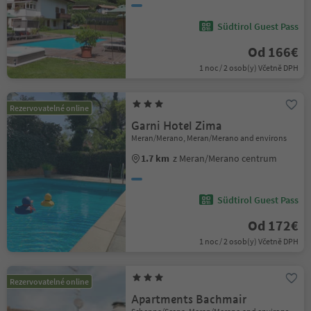
Südtirol Guest Pass
Od 166€
1 noc / 2 osob(y) Včetně DPH
Rezervovatelné online
Garni Hotel Zima
Meran/Merano, Meran/Merano and environs
1.7 km
z Meran/Merano centrum
Südtirol Guest Pass
Od 172€
1 noc / 2 osob(y) Včetně DPH
Rezervovatelné online
Apartments Bachmair