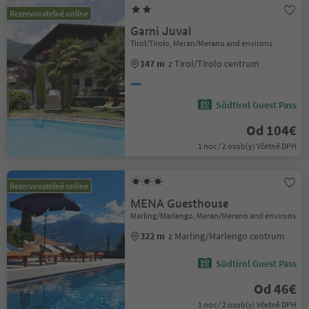
Rezervovatelné online
Garni Juval
Tirol/Tirolo, Meran/Merano and environs
147 m
z Tirol/Tirolo centrum
Südtirol Guest Pass
Od 104€
1 noc / 2 osob(y) Včetně DPH
Rezervovatelné online
MENA Guesthouse
Marling/Marlengo, Meran/Merano and environs
322 m
z Marling/Marlengo centrum
Südtirol Guest Pass
Od 46€
1 noc / 2 osob(y) Včetně DPH