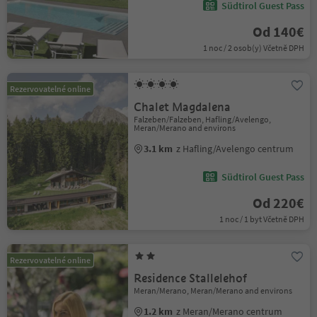
Südtirol Guest Pass
Od 140€
1 noc / 2 osob(y) Včetně DPH
Rezervovatelné online
Chalet Magdalena
Falzeben/Falzeben, Hafling/Avelengo,
Meran/Merano and environs
3.1 km
z Hafling/Avelengo centrum
Südtirol Guest Pass
Od 220€
1 noc / 1 byt Včetně DPH
Rezervovatelné online
Residence Stallelehof
Meran/Merano, Meran/Merano and environs
1.2 km
z Meran/Merano centrum