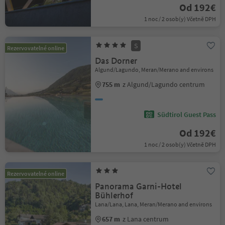
Od 192€
1 noc / 2 osob(y) Včetně DPH
S
Rezervovatelné online
Das Dorner
Algund/Lagundo, Meran/Merano and environs
755 m
z Algund/Lagundo centrum
Südtirol Guest Pass
Od 192€
1 noc / 2 osob(y) Včetně DPH
Rezervovatelné online
Panorama Garni-Hotel
Bühlerhof
Lana/Lana, Lana, Meran/Merano and environs
657 m
z Lana centrum