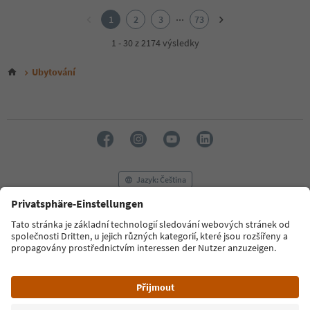
2
...
1
2
3
73
3
4
1 - 30 z 2174 výsledky
5
6
Ubytování
7
8
9
10
11
12
13
14
Jazyk: Čeština
15
16
17
FAQ
Kontaktujte nás
Tisk
MICE
18
Zásady ochrany osobních údajů
Podmínky a ujednání
Tiráž
19
20
Zásady používání souborů cookie
Filmová komise
O nás
21
Prohlášení o přístupnosti
South Tyrol B2B
22
23