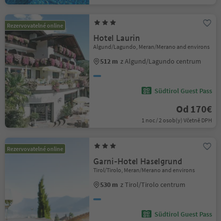
Rezervovatelné online
Hotel Laurin
Algund/Lagundo, Meran/Merano and environs
512 m
z Algund/Lagundo centrum
Südtirol Guest Pass
Od 170€
1 noc / 2 osob(y) Včetně DPH
Rezervovatelné online
Garni-Hotel Haselgrund
Tirol/Tirolo, Meran/Merano and environs
530 m
z Tirol/Tirolo centrum
Südtirol Guest Pass