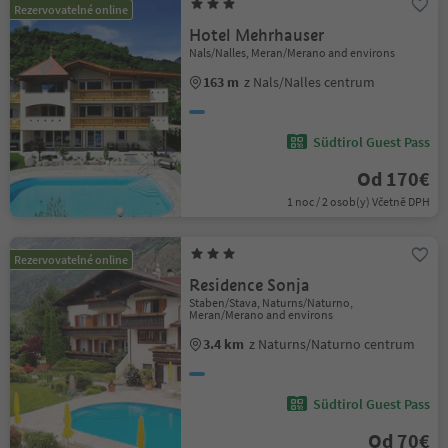
Rezervovatelné online
Hotel Mehrhauser
Nals/Nalles, Meran/Merano and environs
163 m
z Nals/Nalles centrum
Südtirol Guest Pass
Od 170€
1 noc / 2 osob(y) Včetně DPH
Rezervovatelné online
Residence Sonja
Staben/Stava, Naturns/Naturno,
Meran/Merano and environs
3.4 km
z Naturns/Naturno centrum
Südtirol Guest Pass
Od 70€