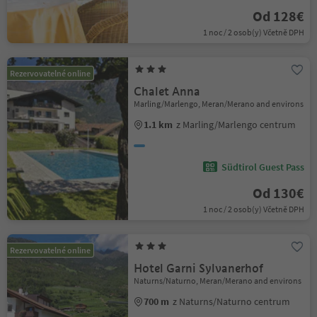
Od 128€
1 noc / 2 osob(y) Včetně DPH
Rezervovatelné online
Chalet Anna
Marling/Marlengo, Meran/Merano and environs
1.1 km
z Marling/Marlengo centrum
Südtirol Guest Pass
Od 130€
1 noc / 2 osob(y) Včetně DPH
Rezervovatelné online
Hotel Garni Sylvanerhof
Naturns/Naturno, Meran/Merano and environs
700 m
z Naturns/Naturno centrum