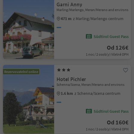
Garni Anny
Marling/Marlengo, Meran/Merano and environs
471 m
z Marling/Marlengo centrum
Südtirol Guest Pass
Od 126€
1 noc / 2 osob(y) Včetně DPH
Rezervovatelné online
Hotel Pichler
Schenna/Scena, Meran/Merano and environs
1.6 km
z Schenna/Scena centrum
Südtirol Guest Pass
Od 160€
1 noc / 2 osob(y) Včetně DPH