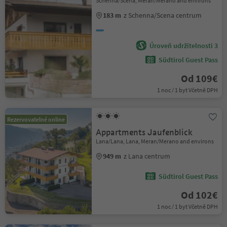
Schenna/Scena, Meran/Merano and environs
183 m
z Schenna/Scena centrum
Úroveň udržitelnosti 3
Südtirol Guest Pass
Od 109€
1 noc / 1 byt Včetně DPH
Rezervovatelné online
Appartments Jaufenblick
Lana/Lana, Lana, Meran/Merano and environs
949 m
z Lana centrum
Südtirol Guest Pass
Od 102€
1 noc / 1 byt Včetně DPH