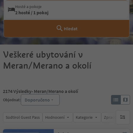
Hosté a pokoje
2 hosté / 1 pokoj
Hledat
Veškeré ubytování v
Meran/Merano a okolí
2174
Výsledky
- Meran/Merano a okolí
Doporučeno
Objednat:
Südtirol Guest Pass
Hodnocení
Kategorie
Zpracovává
brak ak