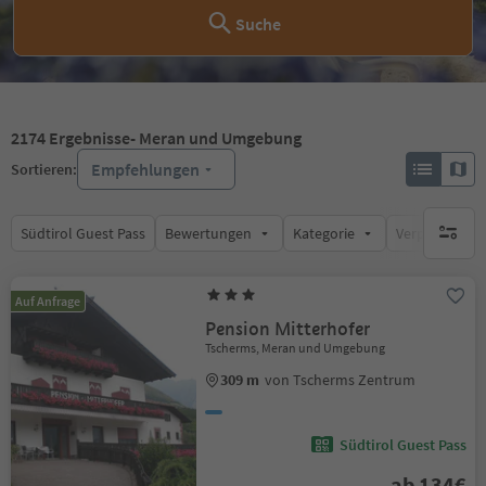
Suche
2174
Ergebnisse
- Meran und Umgebung
Empfehlungen
Sortieren:
Südtirol Guest Pass
Bewertungen
Kategorie
Verpflegungsa
keine ak
Auf Anfrage
Pension Mitterhofer
Tscherms, Meran und Umgebung
309 m
von Tscherms Zentrum
Südtirol Guest Pass
ab 134€