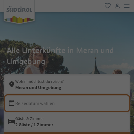
men
favorit
user lin
Alle Unterkünfte in Meran und
Umgebung
Wohin möchtest du reisen?
Meran und Umgebung
Reisedatum wählen
Gäste & Zimmer
2 Gäste / 1 Zimmer