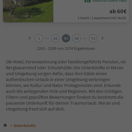
Südtirol Guest Pass
ab 60€
1 Nacht / 1 Apartment Inkl. MwSt.
1
2
...
...
1
42
43
44
73
3
4
1261 - 1290 von 2174 Ergebnissen
5
6
Ob Hotel, Ferienwohnung oder familiengeführte Pension, ob
7
Bergbauernhof oder Schutzhütte: Die Unterkünfte in Meran
8
und Umgebung sorgen dafür, dass ihre Gäste einen
9
authentischen Urlaub in einer Umgebung verbringen
10
können, wo Kultur und Natur Protagonisten sind. Erkunde
11
auch die anliegenden Orte und Regionen. Mit den richtigen
12
Filtern und geprüften Bewertungen findest du bestimmt die
13
passende Unterkunft für deinen Traumurlaub. Meran und
14
Umgebung freut sich auf dich.
15
16
17
Unterkünfte
18