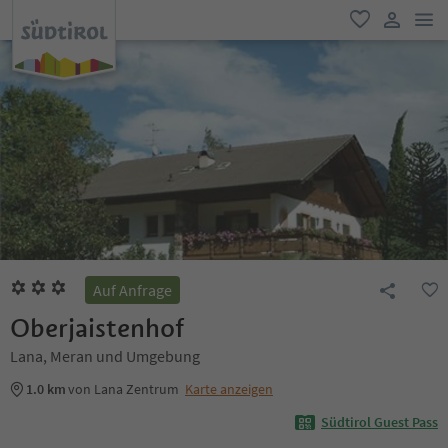
men
favorit
user lin
Auf Anfrage
Oberjaistenhof
Lana, Meran und Umgebung
1.0 km
von Lana Zentrum
Karte anzeigen
Südtirol Guest Pass