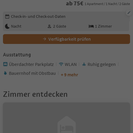
ab
75
€
1 Apartment / 1 Nacht / 2 Gäste
Buchungsdetails bearbeiten
Check-in- und Check-out-Daten
Nacht
2
Gäste
1
Zimmer
Verfügbarkeit prüfen
Ausstattung
Überdachter Parkplatz
WLAN
Ruhig gelegen
Bauernhof mit Obstbau
+ 9 mehr
Zimmer entdecken