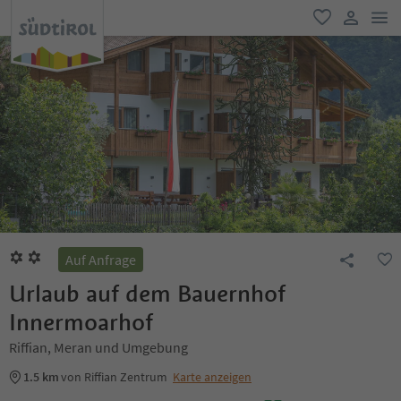
men
favorit
user lin
Auf Anfrage
Urlaub auf dem Bauernhof
Innermoarhof
Riffian, Meran und Umgebung
1.5 km
von Riffian Zentrum
Karte anzeigen