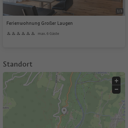
1
/
3
Ferienwohnung Großer Laugen
max. 6 Gäste
Standort
+
−