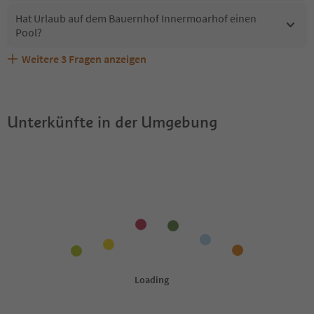
Hat Urlaub auf dem Bauernhof Innermoarhof einen
Pool?
Weitere
3
Fragen anzeigen
Sind Haustiere in der Unterkunft Urlaub auf dem
Welche Services bietet Urlaub auf dem Bauernhof
Erhalten die Gäste von Urlaub auf dem Bauernhof
Bauernhof Innermoarhof erlaubt?
Innermoarhof?
Innermoarhof einen Südtirol Guestpass?
Unterkünfte in der Umgebung