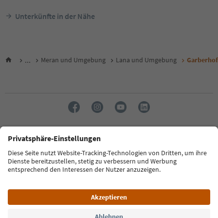
Unterkünfte in der Nähe
...
Meran und Umgebung
Lana und Umgebung
Garberhof
Sprache: Deutsch
FAQ
Kontakt
Presse
MICE
Datenschutzerklärung
AGB
Impressum
Cookie Policy
Film commission
Über uns
Zugänglichkeitserklärung
Südtirol B2B