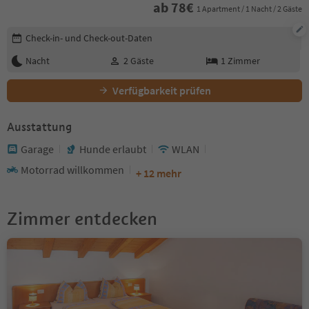
ab
78
€
1 Apartment / 1 Nacht / 2 Gäste
Buchungsdetails bearbeiten
Check-in- und Check-out-Daten
Nacht
2
Gäste
1
Zimmer
Verfügbarkeit prüfen
Ausstattung
Garage
Hunde erlaubt
WLAN
Motorrad willkommen
+ 12 mehr
Zimmer entdecken