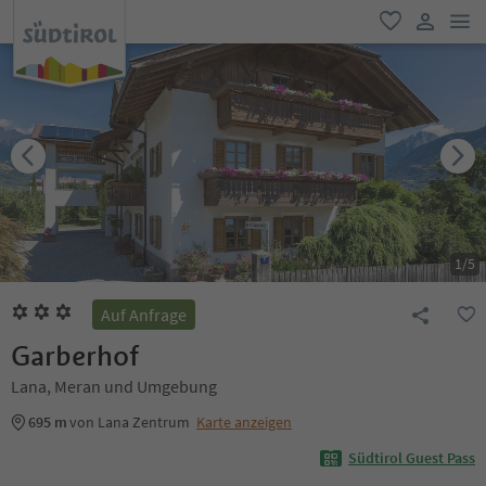
men
favorit
user lin
1
/
5
Auf Anfrage
Garberhof
Lana, Meran und Umgebung
695 m
von Lana Zentrum
Karte anzeigen
Südtirol Guest Pass