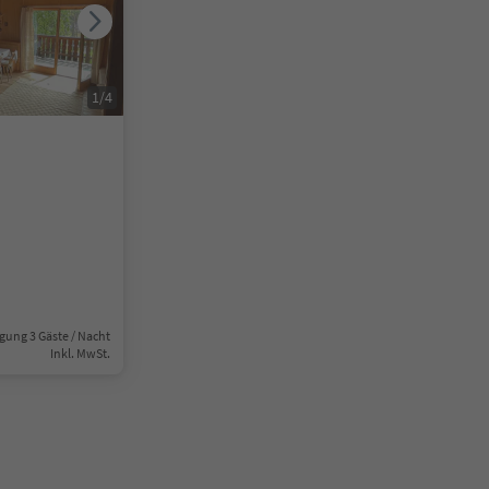
1
/
4
gung 3 Gäste / Nacht
Inkl. MwSt.