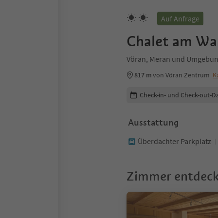
Auf Anfrage
Chalet am Wa
Vöran, Meran und Umgebu
817 m
von Vöran Zentrum
K
Buchungsdetails bearbeiten
Check-in- und Check-out-D
Ausstattung
Überdachter Parkplatz
Zimmer entdec