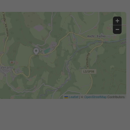
+
−
Leaflet
|
©
OpenStreetMap
Contributors