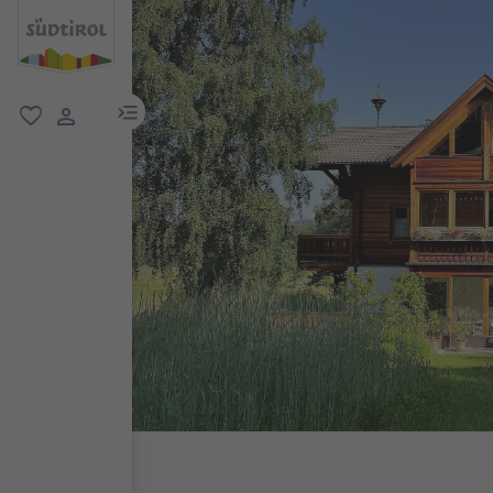
menu link
favorit
user link