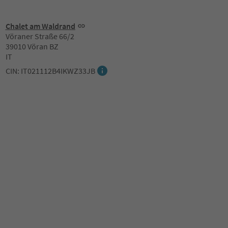
Chalet am Waldrand
Vöraner Straße 66/2
39010 Vöran BZ
IT
CIN: IT021112B4IKWZ33JB