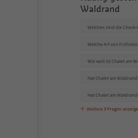
Waldrand
Welches sind die Check-
Welche Art von Frühstüc
Wie weit ist Chalet am 
Hat Chalet am Waldrand 
Hat Chalet am Waldrand
Weitere
3
Fragen anzeig
Sind Haustiere in der U
Welche Services bietet 