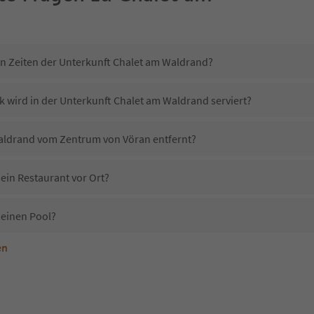
in Zeiten der Unterkunft Chalet am Waldrand?
k wird in der Unterkunft Chalet am Waldrand serviert?
Waldrand vom Zentrum von Vöran entfernt?
ein Restaurant vor Ort?
 einen Pool?
en
nterkunft Chalet am Waldrand erlaubt?
Chalet am Waldrand?
Erhalten die Gäste von Chalet am Waldrand einen Südtirol Guestpass?