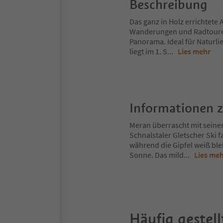
Beschreibung
Das ganz in Holz errichtete
Wanderungen und Radtouren
Panorama. Ideal für Naturl
liegt im 1. S
...
Lies mehr
Informationen 
Meran überrascht mit seine
Schnalstaler Gletscher Ski 
während die Gipfel weiß ble
Sonne. Das mild
...
Lies me
Häufig gestell