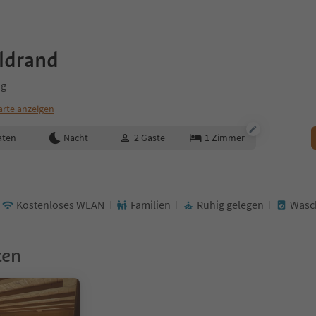
ldrand
ng
arte anzeigen
aten
Nacht
2
Gäste
1
Zimmer
Kostenloses WLAN
Familien
Ruhig gelegen
Wasc
ken