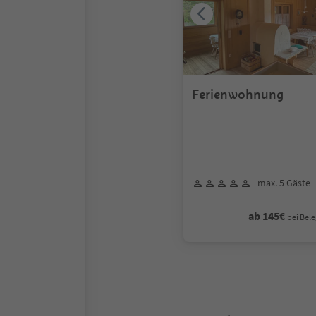
Ferienwohnung
max. 5 Gäste
ab 145€
bei Bele