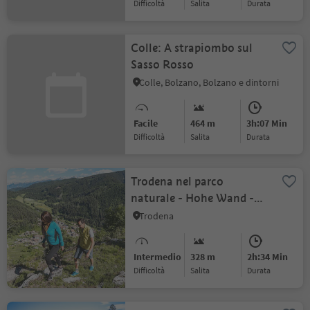
Difficoltà
Salita
durata
Colle: A strapiombo sul
Sasso Rosso
Colle, Bolzano, Bolzano e dintorni
Facile
464 m
3h:07 Min
Difficoltà
Salita
durata
Trodena nel parco
naturale - Hohe Wand -
Malga Cislon - Trodena
Trodena
nel parco naturale
Intermedio
328 m
2h:34 Min
Difficoltà
Salita
durata