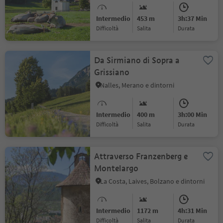
Intermedio
453 m
3h:37 Min
Difficoltà
Salita
durata
Da Sirmiano di Sopra a
Grissiano
Nalles, Merano e dintorni
Intermedio
400 m
3h:00 Min
Difficoltà
Salita
durata
Attraverso Franzenberg e
Montelargo
La Costa, Laives, Bolzano e dintorni
Intermedio
1172 m
4h:31 Min
Difficoltà
Salita
durata