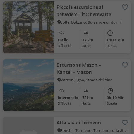
Piccola escursione al
belvedere Titschenwarte
Colle, Bolzano, Bolzano e dintorni
Facile
225 m
1h:23 Min
Difficoltà
Salita
durata
Escursione Mazon -
Kanzel - Mazon
Mazzon, Egna, Strada del Vino
Intermedio
731 m
3h:10 Min
Difficoltà
Salita
durata
Alta Via di Termeno
Ronchi - Termeno, Termeno sulla Strada del Vino, Strada del Vino