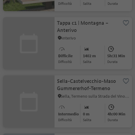
Difficoltà
Salita
durata
Tappa c1 | Montagna –
Anterivo
Anterivo
Difficile
1402 m
5h:31 Min
Difficoltà
Salita
durata
Sella-Castelvecchio-Maso
Gummererhof-Termeno
Sella, Termeno sulla Strada del Vino, Strada del Vino
Intermedio
0 m
4h:00 Min
Difficoltà
Salita
durata