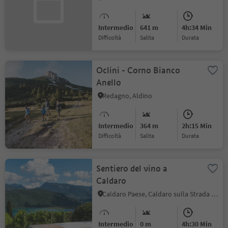
Intermedio
641 m
4h:34 Min
Difficoltà
Salita
durata
Oclini - Corno Bianco
Anello
Redagno, Aldino
Intermedio
364 m
2h:15 Min
Difficoltà
Salita
durata
Sentiero del vino a
Caldaro
Caldaro Paese, Caldaro sulla Strada del Vino, Strada del Vino
Intermedio
0 m
4h:30 Min