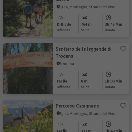
Egna, Montagna, Strada del Vino
Difficile
764 m
3h:45 Min
Difficoltà
Salita
durata
Sentiero delle leggende di
Trodena
Trodena
Facile
0 m
1h:00 Min
Difficoltà
Salita
durata
Percorso Casignano
Egna, Montagna, Strada del Vino
Facile
332 m
1h:40 Min