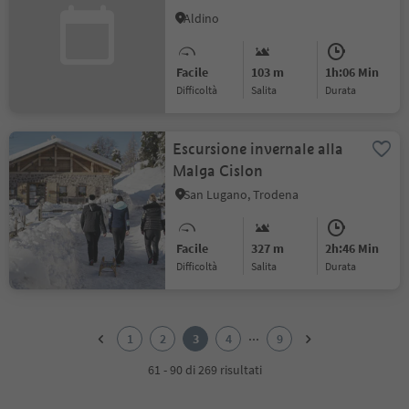
Aldino
Facile
103 m
1h:06 Min
Difficoltà
Salita
durata
Escursione invernale alla
Malga Cislon
San Lugano, Trodena
Facile
327 m
2h:46 Min
Difficoltà
Salita
durata
1
2
...
1
2
3
4
9
3
4
61 - 90 di 269 risultati
5
6