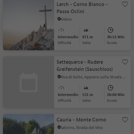
Lerch - Corno Bianco -
Passo Oclini
Aldino
Intermedio
871 m
3h:21 Min
Difficoltà
Salita
durata
Settequerce - Rudere
Greifenstein (Sauschloss)
Riva di Sotto, Appiano sulla Strada del Vino, Strada del Vino
Intermedio
531 m
2h:08 Min
Difficoltà
Salita
durata
Cauria - Monte Corno
Salorno, Strada del Vino