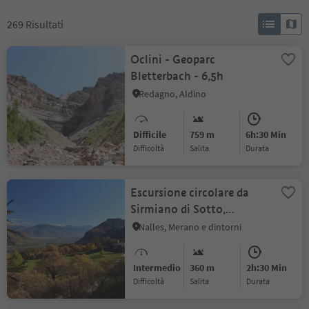
269
Risultati
Oclini - Geoparc
Bletterbach - 6,5h
Redagno, Aldino
Difficile
759 m
6h:30 Min
Difficoltà
Salita
durata
Escursione circolare da
Sirmiano di Sotto,
Grissiano, Sirmiano di
Nalles, Merano e dintorni
Sopra, Sirmiano di Sotto
Intermedio
360 m
2h:30 Min
Difficoltà
Salita
durata