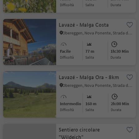
Difficoltà
Salita
durata
Lavazé - Malga Costa
Obereggen, Nova Ponente, Strada del Vino
Facile
77 m
1h:30 Min
Difficoltà
Salita
durata
Lavazé - Malga Ora - 8km
Obereggen, Nova Ponente, Strada del Vino
Intermedio
160 m
2h:00 Min
Difficoltà
Salita
durata
Sentiero circolare
"Wildeich"