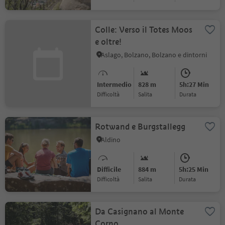
Colle: Verso il Totes Moos
e oltre!
Aslago, Bolzano, Bolzano e dintorni
Intermedio
828 m
5h:27 Min
Difficoltà
Salita
durata
Rotwand e Burgstallegg
Aldino
Difficile
884 m
5h:25 Min
Difficoltà
Salita
durata
Da Casignano al Monte
Corno