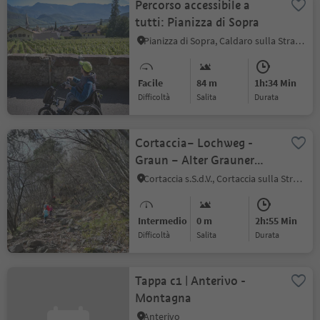
Percorso accessibile a
tutti: Pianizza di Sopra
Pianizza di Sopra, Caldaro sulla Strada del Vino, Strada del Vino
Facile
84 m
1h:34 Min
Difficoltà
Salita
durata
Cortaccia– Lochweg -
Graun – Alter Grauner
Weg - Cortaccia
Cortaccia s.S.d.V., Cortaccia sulla Strada del Vino, Strada del Vino
Intermedio
0 m
2h:55 Min
Difficoltà
Salita
durata
Tappa c1 | Anterivo -
Montagna
Anterivo