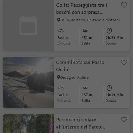
Colle: Passeggiata tra i
boschi con sorpresa
panoramica
Colle, Bolzano, Bolzano e dintorni
Facile
451 m
2h:37 Min
Difficoltà
Salita
durata
Camminata sul Passo
Oclini
Redagno, Aldino
Facile
157 m
1h:21 Min
Difficoltà
Salita
durata
Percorso circolare
all'interno del Parco