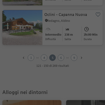
Oclini - Capanna Nuova
Redagno, Aldino
Intermedio
238 m
2h:00 Min
Difficoltà
Salita
durata
1
2
...
...
1
4
5
6
9
3
4
121 - 150 di 269 risultati
5
6
7
8
9
Alloggi nei dintorni