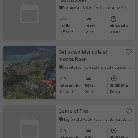
Cortaccia s.S.d.V., Cortaccia sulla Strada del Vino, Strada del Vino
Facile
101 m
0h:46 Min
Difficoltà
Salita
durata
Dal passo Mendola al
monte Roen
Castelvecchio, Caldaro sulla Strada del Vino, Strada del Vino
Intermedio
837 m
3h:00 Min
Difficoltà
Salita
durata
Corno di Tres
Magrè s.S.d.V., Cortaccia sulla Strada del Vino, Strada del Vino
Intermedio
676 m
2h:47 Min