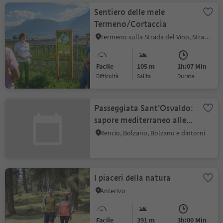
Sentiero delle mele
Termeno/Cortaccia
Termeno sulla Strada del Vino, Strada del Vino
Facile
105 m
1h:07 Min
Difficoltà
Salita
durata
Passeggiata Sant’Osvaldo:
sapore mediterraneo alle
porte di Bolzano
Rencio, Bolzano, Bolzano e dintorni
I piaceri della natura
Anterivo
Facile
391 m
3h:00 Min