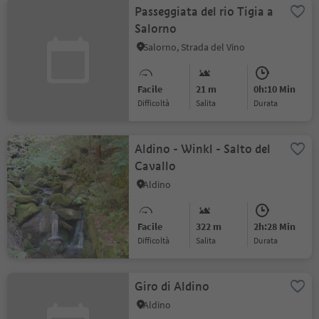
Passeggiata del rio Tigia a
Salorno
Salorno, Strada del Vino
Facile
21 m
0h:10 Min
Difficoltà
Salita
durata
Aldino - Winkl - Salto del
Cavallo
Aldino
Facile
322 m
2h:28 Min
Difficoltà
Salita
durata
Giro di Aldino
Aldino