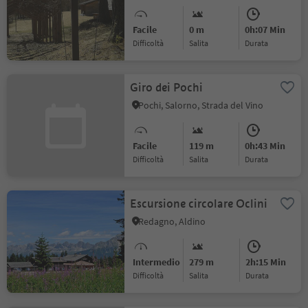
Facile
0 m
0h:07 Min
Difficoltà
Salita
durata
Giro dei Pochi
Pochi, Salorno, Strada del Vino
Facile
119 m
0h:43 Min
Difficoltà
Salita
durata
Escursione circolare Oclini
Redagno, Aldino
Intermedio
279 m
2h:15 Min
Difficoltà
Salita
durata