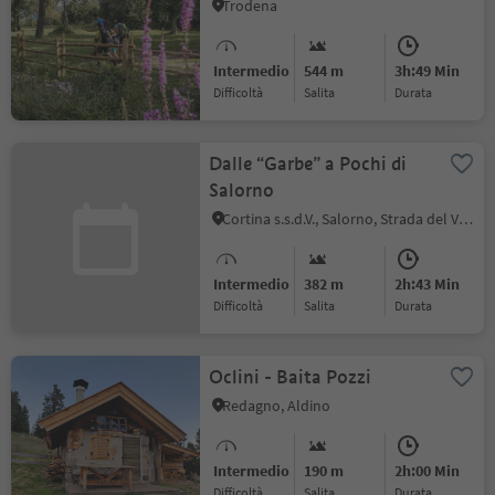
Naturale Monte Corno
Trodena
Intermedio
544 m
3h:49 Min
Difficoltà
Salita
durata
Dalle “Garbe” a Pochi di
Salorno
Cortina s.s.d.V., Salorno, Strada del Vino
Intermedio
382 m
2h:43 Min
Difficoltà
Salita
durata
Oclini - Baita Pozzi
Redagno, Aldino
Intermedio
190 m
2h:00 Min
Difficoltà
Salita
durata