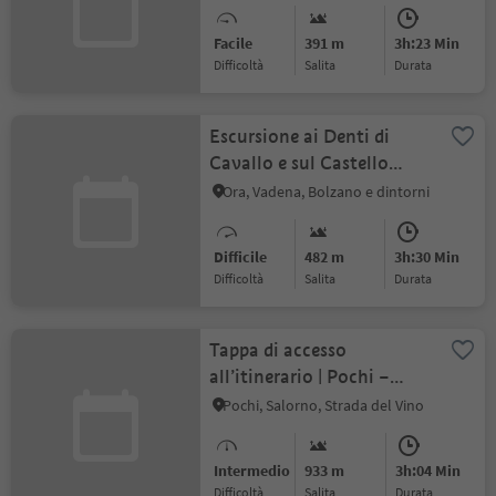
Facile
391 m
3h:23 Min
Difficoltà
Salita
durata
Escursione ai Denti di
Cavallo e sul Castello
Leuchtenburg
Ora, Vadena, Bolzano e dintorni
Difficile
482 m
3h:30 Min
Difficoltà
Salita
durata
Tappa di accesso
all’itinerario | Pochi –
Cauria
Pochi, Salorno, Strada del Vino
Intermedio
933 m
3h:04 Min
Difficoltà
Salita
durata