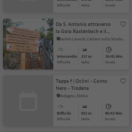
Difficoltà
Salita
durata
Da S. Antonio attraverso
la Gola Rastenbach e il
sentiero della Pace
Barleit-Lavardi, Caldaro sulla Strada del Vino, Strada del Vino
Intermedio
337 m
2h:45 Min
Difficoltà
Salita
durata
Tappa f | Oclini - Corno
Nero - Trodena
Redagno, Aldino
Difficile
892 m
4h:43 Min
Difficoltà
Salita
durata