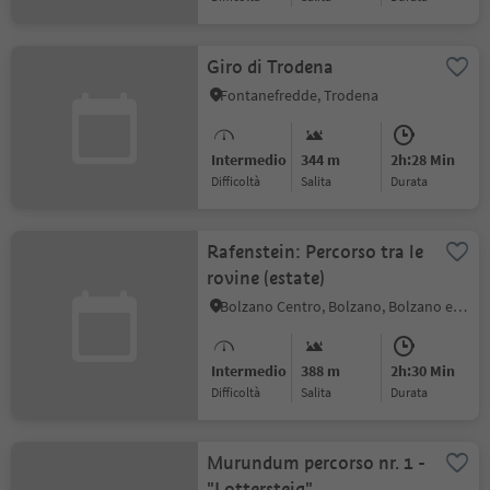
Giro di Trodena
Fontanefredde, Trodena
Intermedio
344 m
2h:28 Min
Difficoltà
Salita
durata
Rafenstein: Percorso tra le
rovine (estate)
Bolzano Centro, Bolzano, Bolzano e dintorni
Intermedio
388 m
2h:30 Min
Difficoltà
Salita
durata
Murundum percorso nr. 1 -
"Lottersteig"