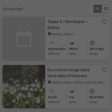
269
Risultati
Tappa b | Montagna –
Aldino
Pinzano, Aldino
Intermedio
980 m
3h:51 Min
Difficoltà
Salita
durata
Escursione lunga nella
Valle della Primavera
Caldaro Paese, Caldaro sulla Strada del Vino, Strada del Vino
Facile
0 m
3h:30 Min
Difficoltà
Salita
durata