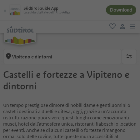
Südtirol Guide App
Download
La guida digitale dell´Alto Adige
men
favoriti
user lin
Vipiteno e dintorni
nessun f
Castelli e fortezze a Vipiteno e
dintorni
Un tempo prestigiose dimore di nobili dame e gentiluomini o
castelli destinati a duelli e difesa, oggi, grazie a un'accurata
ristrutturazione puoi vivere questi luoghi come emozionanti
musei, hotel dall’atmosfera unica, ristoranti fiabeschi o location
per eventi. Anche se di alcuni castelli o fortezze rimangono
ormai solo delle rovine, tutte queste mura accessibili al