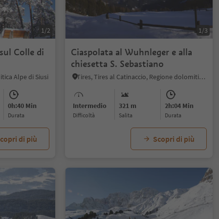
1/2
1/3
sul Colle di
Ciaspolata al Wuhnleger e alla
chiesetta S. Sebastiano
ica Alpe di Siusi
Tires, Tires al Catinaccio, Regione dolomitica Alpe di Siusi
0h:40 Min
Intermedio
321 m
2h:04 Min
durata
Difficoltà
Salita
durata
copri di più
Scopri di più