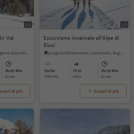
1/3
1/3
in Val
Escursione invernale all'Alpe di
Siusi
Tires, Tires al Catinaccio, Regione dolomitica Alpe di Siusi
Sureghes/Oltretorrente, Castelrotto, Regione dolomitica Alpe di Siusi
3h:45 Min
Facile
70 m
1h:28 Min
durata
Difficoltà
Salita
durata
copri di più
Scopri di più