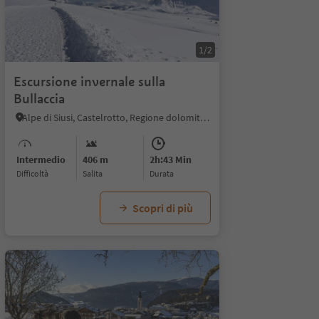
1/2
Escursione invernale sulla
Bullaccia
Alpe di Siusi, Castelrotto, Regione dolomitica Alpe di Siusi
Intermedio
406 m
2h:43 Min
Difficoltà
Salita
durata
Scopri di più