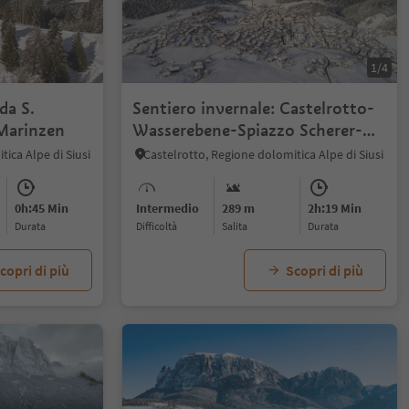
1/4
da S.
Sentiero invernale: Castelrotto-
 Marinzen
Wasserebene-Spiazzo Scherer-
Castelrotto
ica Alpe di Siusi
Castelrotto, Regione dolomitica Alpe di Siusi
0h:45 Min
Intermedio
289 m
2h:19 Min
durata
Difficoltà
Salita
durata
copri di più
Scopri di più