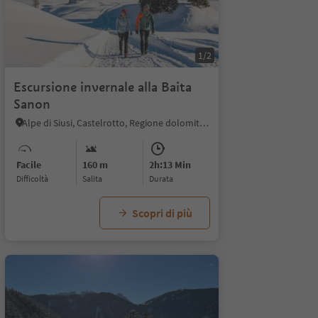
1/2
Escursione invernale alla Baita
Sanon
Alpe di Siusi, Castelrotto, Regione dolomitica Alpe di Siusi
Facile
160 m
2h:13 Min
Difficoltà
Salita
durata
Scopri di più