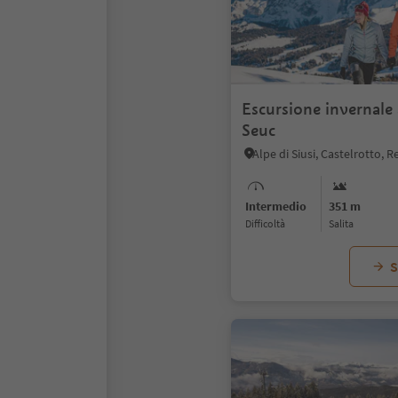
Escursione invernale
Seuc
Intermedio
351 m
Difficoltà
Salita
S