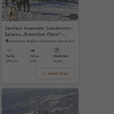
1/3
Sentiero invernale: Castelrotto–
Spiazzo „Bremicher Platzl”-
Tiosels-Kastelruth
Castelrotto, Regione dolomitica Alpe di Siusi
Facile
191 m
2h:00 Min
Difficoltà
Salita
durata
Scopri di più