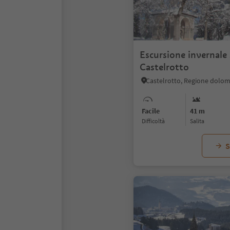
Escursione invernale 
Castelrotto
Castelrotto, Regione dolomit
Facile
41 m
Difficoltà
Salita
S