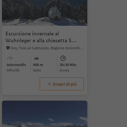
1/4
Escursione invernale al
Wuhnleger e alla chiesetta S.
Sebastiano
Tires, Tires al Catinaccio, Regione dolomitica Alpe di Siusi
Intermedio
448 m
2h:30 Min
Difficoltà
Salita
durata
Scopri di più