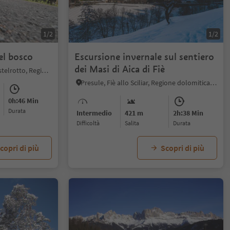
1/2
1/2
el bosco
Escursione invernale sul sentiero
dei Masi di Aica di Fiè
Sureghes/Oltretorrente, Castelrotto, Regione dolomitica Alpe di Siusi
Presule, Fiè allo Sciliar, Regione dolomitica Alpe di Siusi
0h:46 Min
durata
Intermedio
421 m
2h:38 Min
Difficoltà
Salita
durata
copri di più
Scopri di più