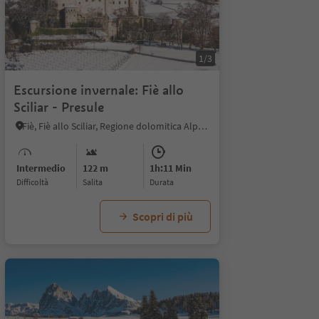
1/3
Escursione invernale: Fiè allo
Sciliar - Presule
Fiè, Fiè allo Sciliar, Regione dolomitica Alpe di Siusi
Intermedio
122 m
1h:11 Min
Difficoltà
Salita
durata
Scopri di più