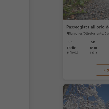
Passeggiata all'orlo d
Facile
84 m
Difficoltà
Salita
S