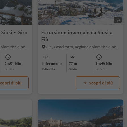
1/3
1/4
 Siusi - Giro
Escursione invernale da Siusi a
Fiè
Siusi, Castelrotto, Regione dolomitica Alpe di Siusi
Siusi, Castelrotto, Regione dolomitica Alpe di Siusi
2h:51 Min
Intermedio
77 m
1h:49 Min
durata
Difficoltà
Salita
durata
copri di più
Scopri di più