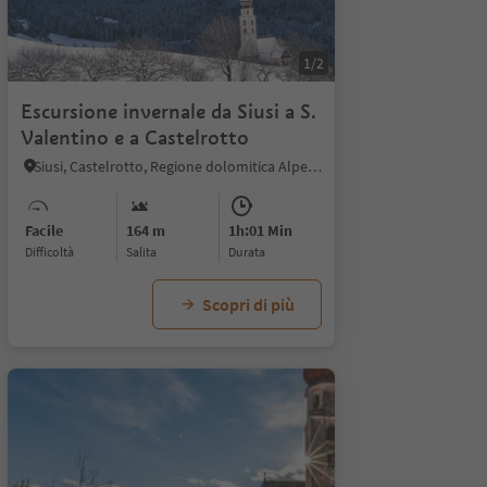
1/2
Escursione invernale da Siusi a S.
Valentino e a Castelrotto
Siusi, Castelrotto, Regione dolomitica Alpe di Siusi
Facile
164 m
1h:01 Min
Difficoltà
Salita
durata
Scopri di più