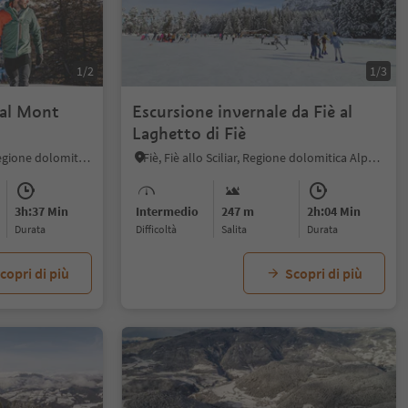
1/2
1/3
 al Mont
Escursione invernale da Fiè al
Laghetto di Fiè
Alpe di Siusi, Castelrotto, Regione dolomitica Alpe di Siusi
Fiè, Fiè allo Sciliar, Regione dolomitica Alpe di Siusi
3h:37 Min
Intermedio
247 m
2h:04 Min
durata
Difficoltà
Salita
durata
copri di più
Scopri di più