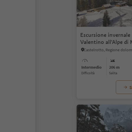
Escursione invernale 
Valentino all'Alpe di
Castelrotto, Regione dolomit
Intermedio
206 m
Difficoltà
Salita
S