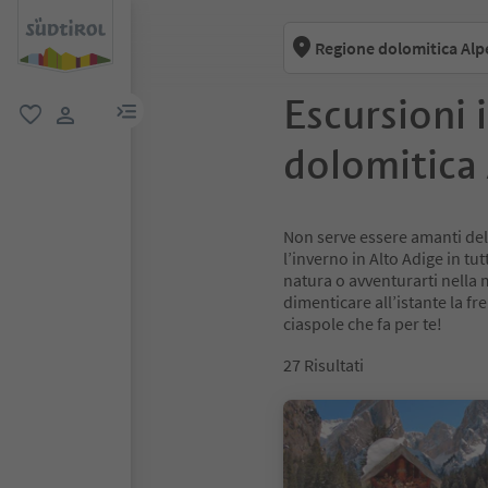
Regione dolomitica Alpe
Escursioni 
menu link
favoriti
user link
dolomitica 
Non serve essere amanti dello
l’inverno in Alto Adige in tu
natura o avventurarti nella 
dimenticare all’istante la fr
ciaspole che fa per te!
27
Risultati