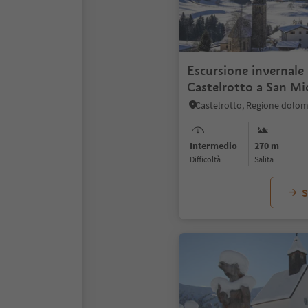
Escursione invernale
Castelrotto a San Mi
Castelrotto, Regione dolomit
Intermedio
270 m
Difficoltà
Salita
S