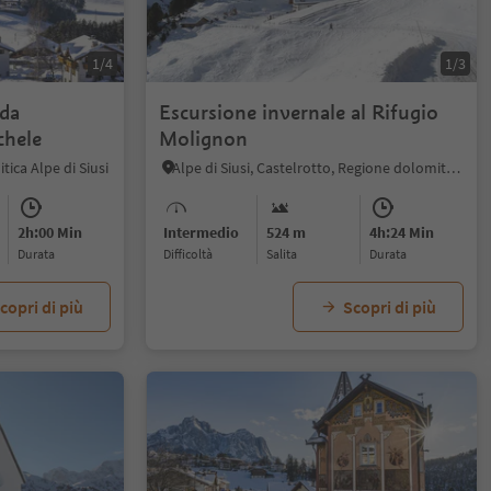
1/4
1/3
 da
Escursione invernale al Rifugio
chele
Molignon
ica Alpe di Siusi
Alpe di Siusi, Castelrotto, Regione dolomitica Alpe di Siusi
2h:00 Min
Intermedio
524 m
4h:24 Min
durata
Difficoltà
Salita
durata
copri di più
Scopri di più