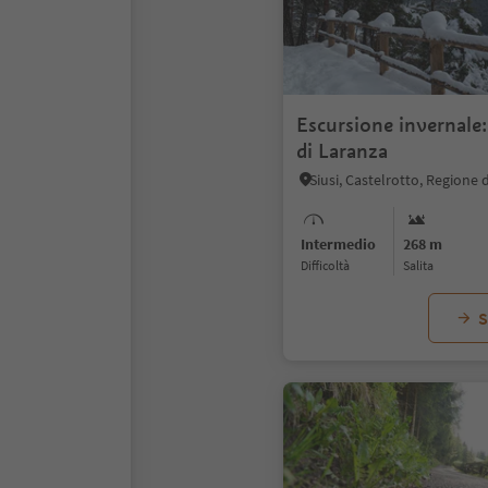
Escursione invernale:
di Laranza
Intermedio
268 m
Difficoltà
Salita
S