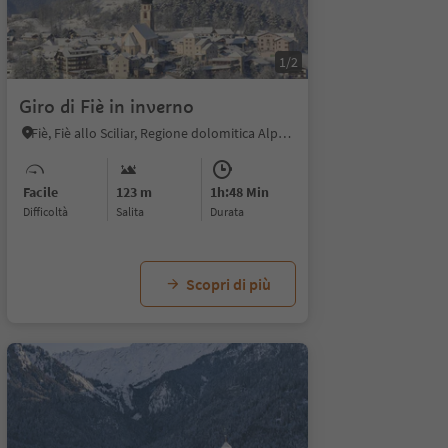
1/2
Giro di Fiè in inverno
Fiè, Fiè allo Sciliar, Regione dolomitica Alpe di Siusi
Facile
123 m
1h:48 Min
Difficoltà
Salita
durata
Scopri di più