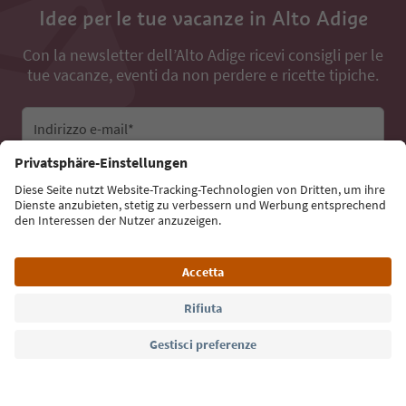
Idee per le tue vacanze in Alto Adige
Con la newsletter dell’Alto Adige ricevi consigli per le
tue vacanze, eventi da non perdere e ricette tipiche.
Indirizzo e-mail*
Iscriviti alla newsletter
Lingua: Italiano