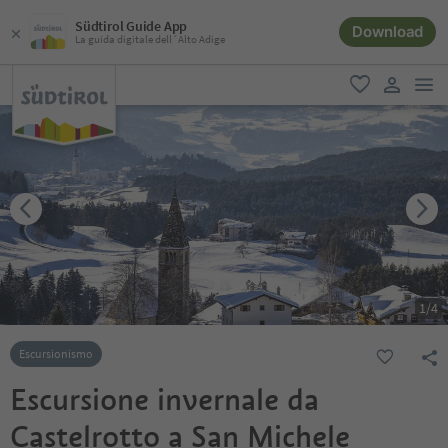
Südtirol Guide App
Download
La guida digitale dell´Alto Adige
men
favoriti
user lin
1
/
4
Escursionismo
Escursione invernale da
Castelrotto a San Michele