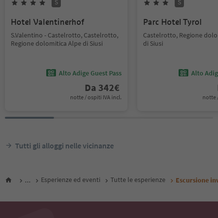
S
S
Hotel Valentinerhof
Parc Hotel Tyrol
S.Valentino - Castelrotto, Castelrotto,
Castelrotto, Regione dolo
Regione dolomitica Alpe di Siusi
di Siusi
Alto Adige Guest Pass
Alto Adi
Da
342
€
notte / ospiti IVA incl.
notte /
Tutti gli alloggi nelle vicinanze
...
Esperienze ed eventi
Tutte le esperienze
Escursione in