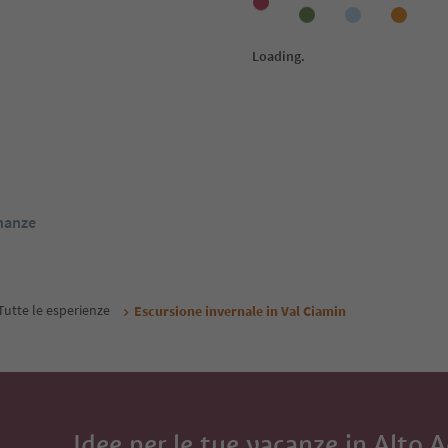
1
/
31
1
/
14
Albergo Laurin
Cy
ione
Tires, Tires al Catinaccio, Regione
Tire
dolomitica Alpe di Siusi
dolo
ige Guest Pass
Alto Adige Guest Pass
Da
172
€
Da
128
€
 / ospiti IVA incl.
notte / ospiti IVA incl.
renota ora
Prenota ora
inanze