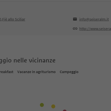
,Fiè allo Sciliar
info@seiseralm.it
http://www.seisera
oggio nelle vicinanze
reakfast
Vacanze in agriturismo
Campeggio
Prenotabile online
Prenot