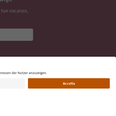
Adige
e tue vacanze,