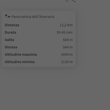
Panoramica dell’itinerario
Distanza
12,2 Km
Durata
3h:45 min
Salita
564 m
Discesa
564 m
Altitudine massima
1694 m
Altitudine minima
1130 m