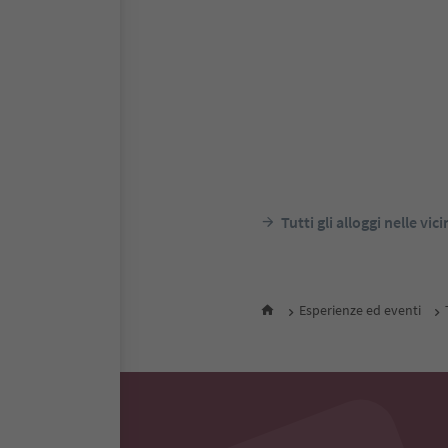
Alpinhotel Vajolet
Tires, Tires al Catinaccio, Reg
dolomitica Alpe di Siusi
Alto Ad
notte
P
Tutti gli alloggi nelle vic