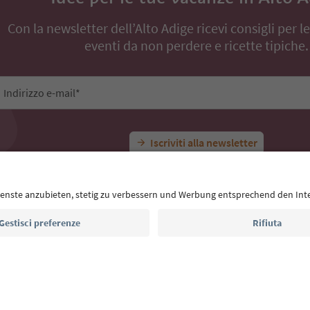
Tutte le esperienze
Escursione invernale in Val Ciamin
Idee per le tue vacanze in Alto 
Con la newsletter dell’Alto Adige ricevi consigli per l
eventi da non perdere e ricette tipiche.
Indirizzo e-mail*
Iscriviti alla newsletter