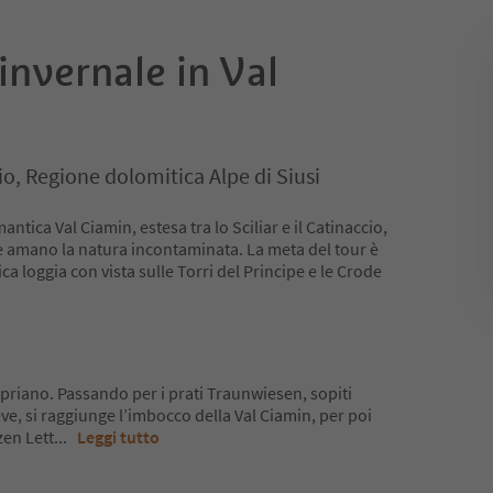
invernale in Val
cio, Regione dolomitica Alpe di Siusi
antica Val Ciamin, estesa tra lo Sciliar e il Catinaccio,
che amano la natura incontaminata. La meta del tour è
ca loggia con vista sulle Torri del Principe e le Crode
Cipriano. Passando per i prati Traunwiesen, sopiti
eve, si raggiunge l’imbocco della Val Ciamin, per poi
zen Lett
...
Leggi tutto