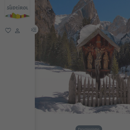
menu link
favoriti
user link
Escursionismo