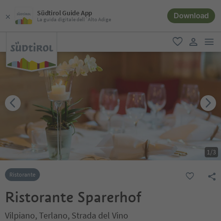
Südtirol Guide App
Download
La guida digitale dell´Alto Adige
men
favoriti
user lin
1
/
3
Ristorante
Ristorante Sparerhof
Vilpiano, Terlano, Strada del Vino