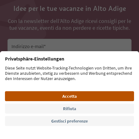
Idee per le tue vacanze in Alto Adige
Con la newsletter dell’Alto Adige ricevi consigli per le
tue vacanze, eventi da non perdere e ricette tipiche.
Indirizzo e-mail*
Iscriviti alla newsletter
Lingua: Italiano