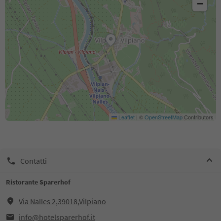
−
Leaflet
|
©
OpenStreetMap
Contributors
Contatti
Ristorante Sparerhof
Via Nalles 2,39018,Vilpiano
info@hotelsparerhof.it