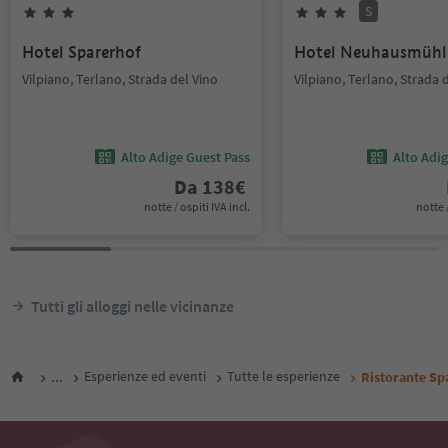
S
Hotel Sparerhof
Hotel Neuhausmühl
Vilpiano, Terlano, Strada del Vino
Vilpiano, Terlano, Strada 
Alto Adige Guest Pass
Alto Adi
Da
138
€
notte / ospiti IVA incl.
notte /
Tutti gli alloggi nelle vicinanze
...
Esperienze ed eventi
Tutte le esperienze
Ristorante Sp