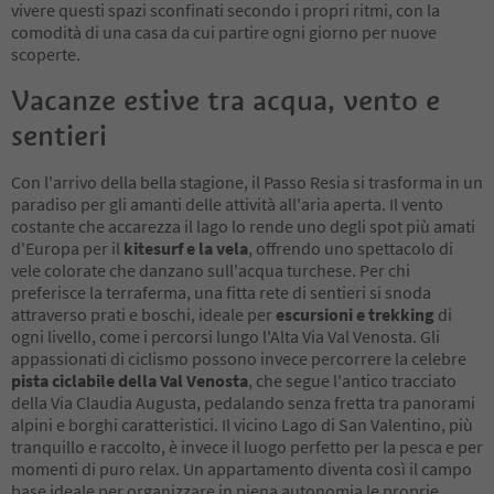
vivere questi spazi sconfinati secondo i propri ritmi, con la
comodità di una casa da cui partire ogni giorno per nuove
scoperte.
Vacanze estive tra acqua, vento e
sentieri
Con l'arrivo della bella stagione, il Passo Resia si trasforma in un
paradiso per gli amanti delle attività all'aria aperta. Il vento
costante che accarezza il lago lo rende uno degli spot più amati
d'Europa per il
kitesurf e la vela
, offrendo uno spettacolo di
vele colorate che danzano sull'acqua turchese. Per chi
preferisce la terraferma, una fitta rete di sentieri si snoda
attraverso prati e boschi, ideale per
escursioni e trekking
di
ogni livello, come i percorsi lungo l'Alta Via Val Venosta. Gli
appassionati di ciclismo possono invece percorrere la celebre
pista ciclabile della Val Venosta
, che segue l'antico tracciato
della Via Claudia Augusta, pedalando senza fretta tra panorami
alpini e borghi caratteristici. Il vicino Lago di San Valentino, più
tranquillo e raccolto, è invece il luogo perfetto per la pesca e per
momenti di puro relax. Un appartamento diventa così il campo
base ideale per organizzare in piena autonomia le proprie