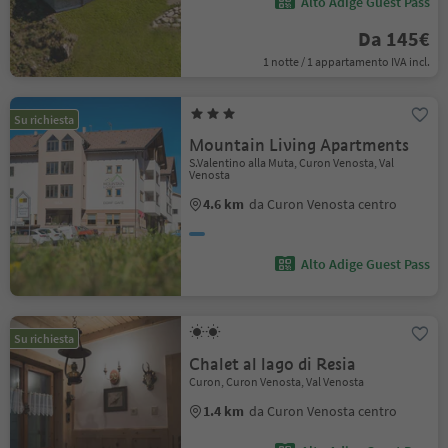
Alto Adige Guest Pass
Da 145€
1 notte / 1 appartamento IVA incl.
Su richiesta
Mountain Living Apartments
S.Valentino alla Muta, Curon Venosta, Val
Venosta
4.6 km
da Curon Venosta centro
Alto Adige Guest Pass
Su richiesta
Chalet al lago di Resia
Curon, Curon Venosta, Val Venosta
1.4 km
da Curon Venosta centro