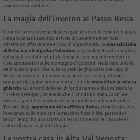
avventure quotidiane.
La magia dell'inverno al Passo Resia
Quando la neve avvolge il paesaggio in un soffice manto bianco,
l'area vacanze Passo Resia rivela la sua anima invernale,
altrettanto affascinante e ricca di opportunità. Le
aree sciistiche
di Belpiano e Malga San Valentino
, oggi collegate, offrono piste
soleggiate e adatte a tutta la famiglia, con impianti moderni e
viste spettacolari sulle montagne circostanti. Ma la vera unicità
dell'inverno qui si vive sulla superficie ghiacciata del Lago di
Resia, che diventa un'immensa palestra a cielo aperto per
praticare discipline adrenaliniche come lo
snowkite e la vela su
ghiaccio
. Gli amanti dello sci di fondo hanno a disposizione la
"Dreiländerloipe", un anello che si snoda tra Italia, Austria e
Svizzera, per un'esperienza transfrontaliera indimenticabile.
Trovare degli
appartamenti in affitto a Resia
permette di vivere
la vacanza sulla neve con la massima flessibilità, gestendo i
propri tempi tra una sciata, un'escursione con le ciaspole e il
calore di un accogliente rifugio.
La vostra casa in Alta Val Venosta: