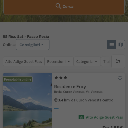
Cerca
95
Risultati
- Passo Resia
Consigliati
Ordina:
Alto Adige Guest Pass
Recensioni
Categoria
Trattamento
nessun f
Prenotabile online
Residence Froy
Resia, Curon Venosta, Val Venosta
3.4 km
da Curon Venosta centro
Alto Adige Guest Pass
Da 185€