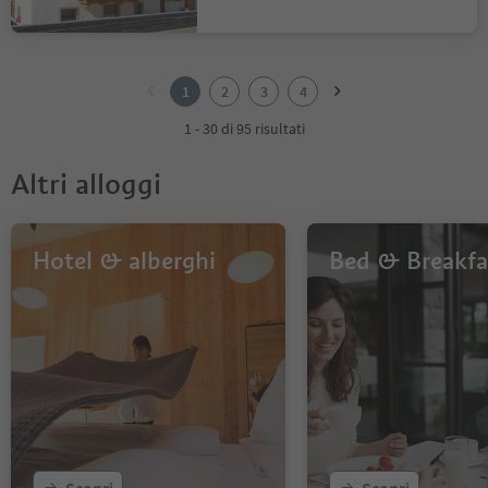
1
2
1
2
3
4
3
4
1 - 30 di 95 risultati
Altri alloggi
Hotel & alberghi
Bed & Breakfa
Scopri
Scopri