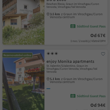
Reschen/Resia, Graun im Vinschgau/Curon
Venosta, Vinschgau/Val Venosta
3.5 km
z Graun im Vinschgau/Curon
Venosta centrum
Südtirol Guest Pass
Od 67€
1 noc / 2 osob(y) Včetně DPH
Rezervovatelné online
enjoy Monika apartments
St. Valentin/S.Valentino, Graun im
Vinschgau/Curon Venosta, Vinschgau/Val
Venosta
5.1 km
z Graun im Vinschgau/Curon
Venosta centrum
Südtirol Guest Pass
Od 94€