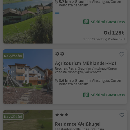
5.2 km
z Graun im Vinschgau/Curon
Venosta centrum
Südtirol Guest Pass
Od 128€
1 noc / 2 osob(y) Včetně DPH
Na vyžádání
Agritourism Mühlander-Hof
Reschen/Resia, Graun im Vinschgau/Curon
Venosta, Vinschgau/Val Venosta
3.6 km
z Graun im Vinschgau/Curon
Venosta centrum
Südtirol Guest Pass
Na vyžádání
Residence Weißkugel
Langtaufers/Vallelunga, Graun im