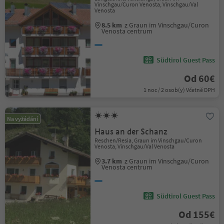
Vinschgau/Curon Venosta, Vinschgau/Val
Venosta
8.5 km
z Graun im Vinschgau/Curon
Venosta centrum
Südtirol Guest Pass
Od 60€
1 noc / 2 osob(y) Včetně DPH
Na vyžádání
Haus an der Schanz
Reschen/Resia, Graun im Vinschgau/Curon
Venosta, Vinschgau/Val Venosta
3.7 km
z Graun im Vinschgau/Curon
Venosta centrum
Südtirol Guest Pass
Od 155€