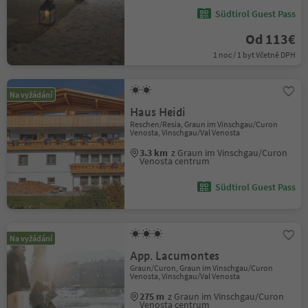
Südtirol Guest Pass
Od 113€
1 noc / 1 byt Včetně DPH
Na vyžádání
Haus Heidi
Reschen/Resia, Graun im Vinschgau/Curon
Venosta, Vinschgau/Val Venosta
3.3 km
z Graun im Vinschgau/Curon
Venosta centrum
Südtirol Guest Pass
Na vyžádání
App. Lacumontes
Graun/Curon, Graun im Vinschgau/Curon
Venosta, Vinschgau/Val Venosta
275 m
z Graun im Vinschgau/Curon
Venosta centrum