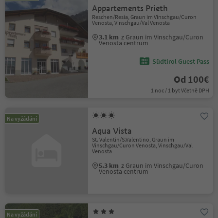
Appartements Prieth
Reschen/Resia, Graun im Vinschgau/Curon
Venosta, Vinschgau/Val Venosta
3.1 km
z Graun im Vinschgau/Curon
Venosta centrum
Südtirol Guest Pass
Od 100€
1 noc / 1 byt Včetně DPH
Na vyžádání
Aqua Vista
St. Valentin/S.Valentino, Graun im
Vinschgau/Curon Venosta, Vinschgau/Val
Venosta
5.3 km
z Graun im Vinschgau/Curon
Venosta centrum
Na vyžádání