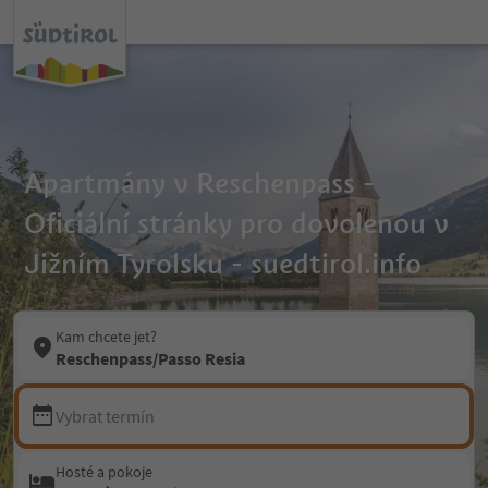
Apartmány v Reschenpass -
Oficiální stránky pro dovolenou v
Jižním Tyrolsku - suedtirol.info
Kam chcete jet?
Reschenpass/Passo Resia
Vybrat termín
Hosté a pokoje