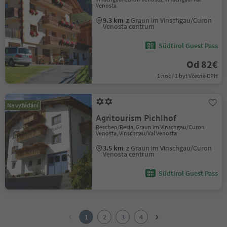
Venosta
9.3 km
z Graun im Vinschgau/Curon
Venosta centrum
Südtirol Guest Pass
Od 82€
1 noc / 1 byt Včetně DPH
Na vyžádání
Agritourism Pichlhof
Reschen/Resia, Graun im Vinschgau/Curon
Venosta, Vinschgau/Val Venosta
3.5 km
z Graun im Vinschgau/Curon
Venosta centrum
Südtirol Guest Pass
1
2
1
2
3
4
3