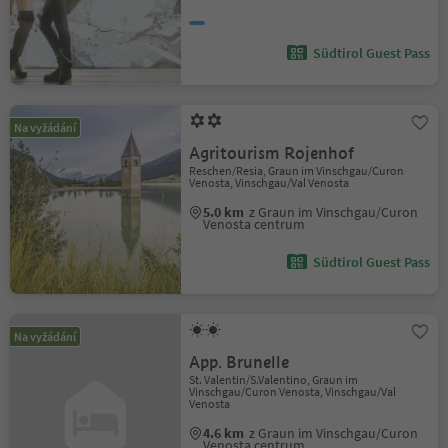
Südtirol Guest Pass
Na vyžádání
Agritourism Rojenhof
Reschen/Resia, Graun im Vinschgau/Curon
Venosta, Vinschgau/Val Venosta
5.0 km
z Graun im Vinschgau/Curon
Venosta centrum
Südtirol Guest Pass
Na vyžádání
App. Brunelle
St. Valentin/S.Valentino, Graun im
Vinschgau/Curon Venosta, Vinschgau/Val
Venosta
4.6 km
z Graun im Vinschgau/Curon
Venosta centrum