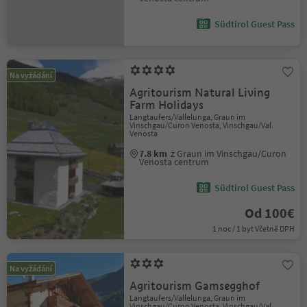
Südtirol Guest Pass
Na vyžádání
Agritourism Natural Living
Farm Holidays
Langtaufers/Vallelunga, Graun im
Vinschgau/Curon Venosta, Vinschgau/Val
Venosta
7.8 km
z Graun im Vinschgau/Curon
Venosta centrum
Südtirol Guest Pass
Od 100€
1 noc / 1 byt Včetně DPH
Na vyžádání
Agritourism Gamsegghof
Langtaufers/Vallelunga, Graun im
Vinschgau/Curon Venosta, Vinschgau/Val