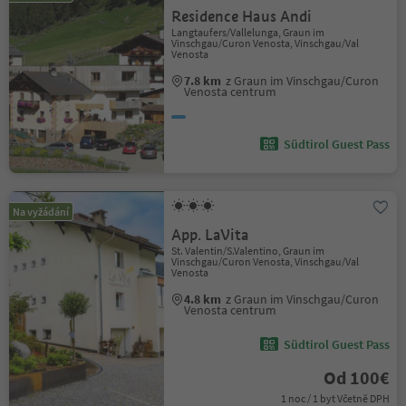
Residence Haus Andi
Langtaufers/Vallelunga, Graun im
Vinschgau/Curon Venosta, Vinschgau/Val
Venosta
7.8 km
z Graun im Vinschgau/Curon
Venosta centrum
Südtirol Guest Pass
Na vyžádání
App. LaVita
St. Valentin/S.Valentino, Graun im
Vinschgau/Curon Venosta, Vinschgau/Val
Venosta
4.8 km
z Graun im Vinschgau/Curon
Venosta centrum
Südtirol Guest Pass
Od 100€
1 noc / 1 byt Včetně DPH