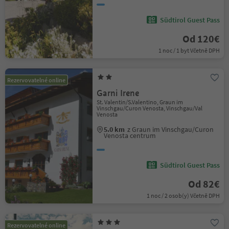
Südtirol Guest Pass
Od 120€
1 noc / 1 byt Včetně DPH
Rezervovatelné online
Garni Irene
St. Valentin/S.Valentino, Graun im
Vinschgau/Curon Venosta, Vinschgau/Val
Venosta
5.0 km
z Graun im Vinschgau/Curon
Venosta centrum
Südtirol Guest Pass
Od 82€
1 noc / 2 osob(y) Včetně DPH
Rezervovatelné online