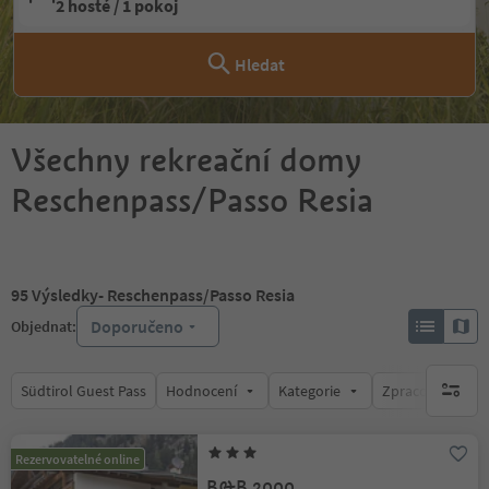
2 hosté / 1 pokoj
Hledat
Všechny rekreační domy
Reschenpass/Passo Resia
95
Výsledky
- Reschenpass/Passo Resia
Doporučeno
Objednat:
Südtirol Guest Pass
Hodnocení
Kategorie
Zpracovává
brak ak
Rezervovatelné online
B&B 2000