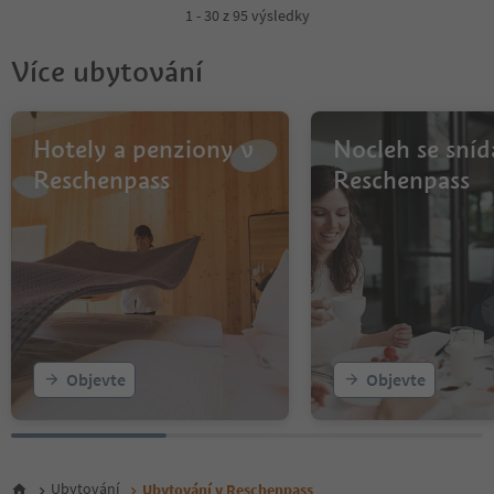
4
1 - 30 z 95 výsledky
Více ubytování
Hotely a penziony v
Nocleh se sníd
Reschenpass
Reschenpass
Objevte
Objevte
Ubytování
Ubytování v Reschenpass