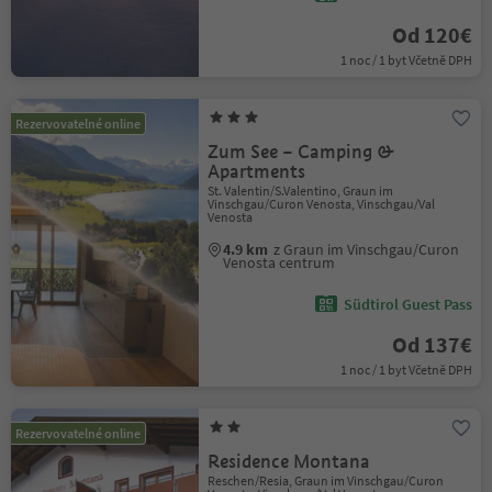
Od 120€
1 noc / 1 byt Včetně DPH
Rezervovatelné online
Zum See – Camping &
Apartments
St. Valentin/S.Valentino, Graun im
Vinschgau/Curon Venosta, Vinschgau/Val
Venosta
4.9 km
z Graun im Vinschgau/Curon
Venosta centrum
Südtirol Guest Pass
Od 137€
1 noc / 1 byt Včetně DPH
Rezervovatelné online
Residence Montana
Reschen/Resia, Graun im Vinschgau/Curon