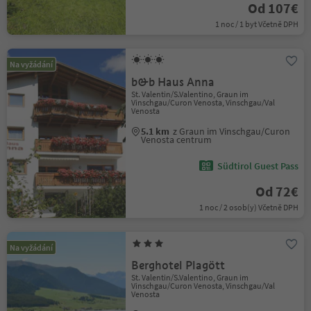
Od 107€
1 noc / 1 byt Včetně DPH
Na vyžádání
b&b Haus Anna
St. Valentin/S.Valentino, Graun im
Vinschgau/Curon Venosta, Vinschgau/Val
Venosta
5.1 km
z Graun im Vinschgau/Curon
Venosta centrum
Südtirol Guest Pass
Od 72€
1 noc / 2 osob(y) Včetně DPH
Na vyžádání
Berghotel Plagött
St. Valentin/S.Valentino, Graun im
Vinschgau/Curon Venosta, Vinschgau/Val
Venosta