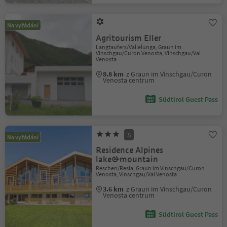
Na vyžádání
Agritourism Eller
Langtaufers/Vallelunga, Graun im
Vinschgau/Curon Venosta, Vinschgau/Val
Venosta
8.8 km
z Graun im Vinschgau/Curon
Venosta centrum
Südtirol Guest Pass
S
Na vyžádání
Residence Alpines
lake&mountain
Reschen/Resia, Graun im Vinschgau/Curon
Venosta, Vinschgau/Val Venosta
3.6 km
z Graun im Vinschgau/Curon
Venosta centrum
Südtirol Guest Pass