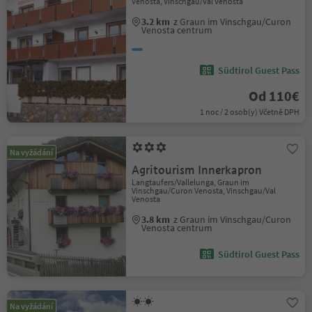
Venosta, Vinschgau/Val Venosta
3.2 km
z Graun im Vinschgau/Curon
Venosta centrum
Südtirol Guest Pass
Od 110€
1 noc / 2 osob(y) Včetně DPH
Na vyžádání
Agritourism Innerkapron
Langtaufers/Vallelunga, Graun im
Vinschgau/Curon Venosta, Vinschgau/Val
Venosta
3.8 km
z Graun im Vinschgau/Curon
Venosta centrum
Südtirol Guest Pass
Na vyžádání