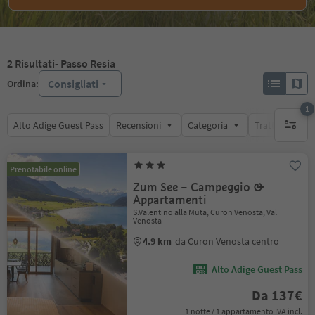
2
Risultati
- Passo Resia
Consigliati
Ordina:
1
Alto Adige Guest Pass
Recensioni
Categoria
Trattamento
1 filtro 
Prenotabile online
Zum See – Campeggio &
Appartamenti
S.Valentino alla Muta, Curon Venosta, Val
Venosta
4.9 km
da Curon Venosta centro
Alto Adige Guest Pass
Da 137€
1 notte / 1 appartamento IVA incl.