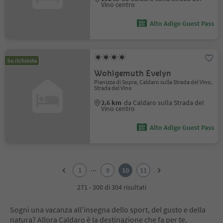
Vino centro
Alto Adige Guest Pass
Su richiesta
Wohlgemuth Evelyn
Pianizza di Sopra, Caldaro sulla Strada del Vino,
Strada del Vino
2.6 km
da Caldaro sulla Strada del
Vino centro
Alto Adige Guest Pass
1
2
...
1
9
10
11
3
4
271 - 300 di 304 risultati
5
6
Sogni una vacanza all’insegna dello sport, del gusto e della
7
natura? Allora Caldaro è la destinazione che fa per te.