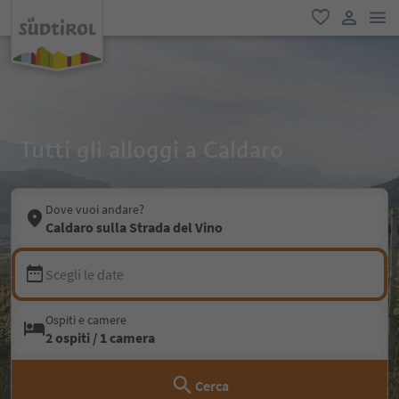
men
favoriti
user lin
Tutti gli alloggi a Caldaro
Dove vuoi andare?
Caldaro sulla Strada del Vino
Scegli le date
Ospiti e camere
2 ospiti / 1 camera
Cerca