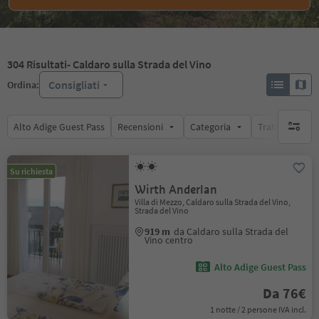
304
Risultati
- Caldaro sulla Strada del Vino
Consigliati
Ordina:
Alto Adige Guest Pass
Recensioni
Categoria
Trattamento
nessun f
Su richiesta
Wirth Anderlan
Villa di Mezzo, Caldaro sulla Strada del Vino,
Strada del Vino
919 m
da Caldaro sulla Strada del
Vino centro
Alto Adige Guest Pass
Da 76€
1 notte / 2 persone IVA incl.