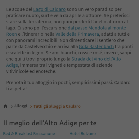
8
9
Le acque del
Lago di Caldaro
sono un vero paradiso per
10
praticare nuoto, surf e vela da aprile a ottobre. Se preferisci
11
stare sulla terraferma, non puoi perderti l’anello attorno al
lago. Ci sono poi l’escursione
dal passo Mendola al monte
Roen
e l’itinerario nella
Valle della Primavera
, adatti a tutti e
con panorami incredibili. Non dimenticare il sentiero che
parte da Castelvecchio e arriva alla
Gola Rastenbach
tra ponti
e scalette in legno. Se ami bianchi, rossi e rosé, invece, sappi
che qui ti trovi proprio lungo la
Strada del Vino dell’Alto
Adige
, immersa tra i vigneti e tempestata di aziende
vitivinicole ed enoteche.
Prenota il tuo alloggio in pochi, semplicissimi passi. Caldaro
ti aspetta!
Alloggi
Tutti gli alloggi a Caldaro
Il meglio dell'Alto Adige per te
Bed & Breakfast Bressanone
Hotel Bolzano