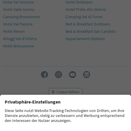
Hotel Val Venosta
Hotel Dobbiaco
Hotel Valle Aurina
Hotel Prato allo Stelvio
Camping Bressanone
Camping Val di Funes
Hotel Val Passiria
Bed & Breakfast Dobbiaco
Hotel Renon
Bed & Breakfast San Candido
Alloggi Val d'Ultimo
Appartamenti Vipiteno
Hotel Bressanone
Lingua: Italiano
FAQ
Contatti
Press
MICE
Privacy Policy
Termini e condizioni
Crediti
Cookie Policy
Film commission
Chi siamo
Dichiarazione di accessibilità