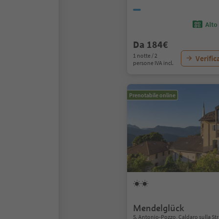
Alto
Da 184€
1 notte / 2
Verific
persone IVA incl.
Prenotabile online
Mendelglück
S. Antonio-Pozzo, Caldaro sulla Str