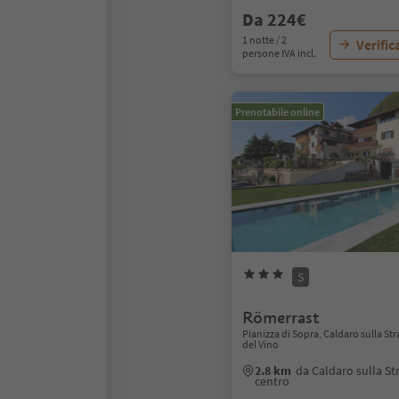
Da 224€
1 notte / 2
Verific
persone IVA incl.
Prenotabile online
S
Römerrast
Pianizza di Sopra, Caldaro sulla Str
del Vino
2.8 km
da Caldaro sulla St
centro