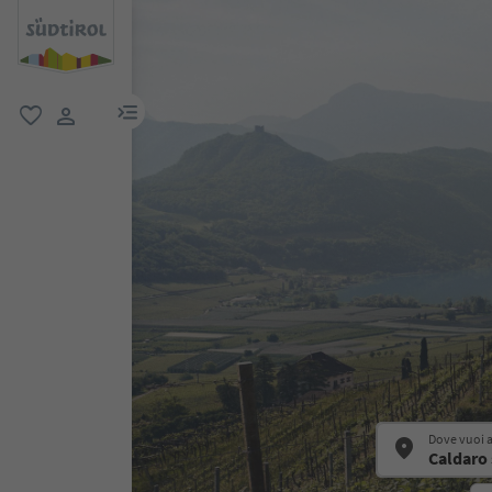
menu link
favoriti
user link
Dove vuoi 