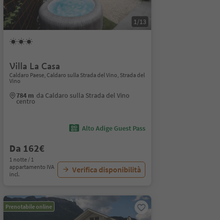
1/13
Villa La Casa
Caldaro Paese, Caldaro sulla Strada del Vino, Strada del
Vino
784 m
da Caldaro sulla Strada del Vino
centro
Alto Adige Guest Pass
Da 162€
1 notte / 1
appartamento IVA
Verifica disponibilità
incl.
Prenotabile online