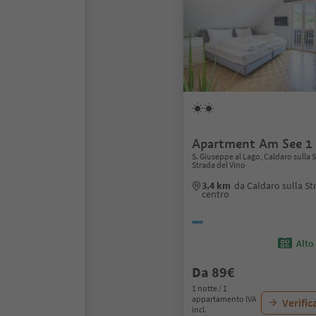
Apartment Am See 1
S. Giuseppe al Lago, Caldaro sulla S
Strada del Vino
3.4 km
da Caldaro sulla St
centro
Alto
Da 89€
1 notte / 1
appartamento IVA
Verific
incl.