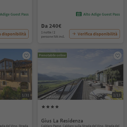
 Adige Guest Pass
Alto Adige Guest Pass
Da 240€
1 notte / 2
a disponibilità
Verifica disponibilità
persone IVA incl.
Prenotabile online
1/31
1/13
Gius La Residenza
ada del Vino, Strada
Caldaro Paese, Caldaro sulla Strada del Vino, Strada del