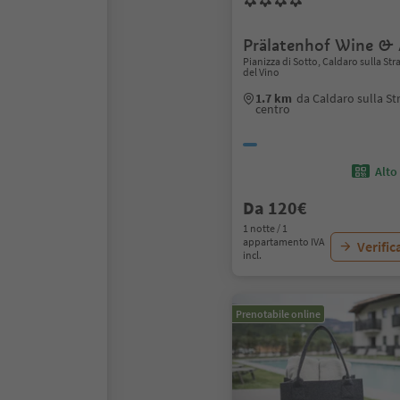
Prälatenhof Wine &
Pianizza di Sotto, Caldaro sulla Str
del Vino
1.7 km
da Caldaro sulla St
centro
Alto
Da 120€
1 notte / 1
appartamento IVA
Verific
incl.
Prenotabile online