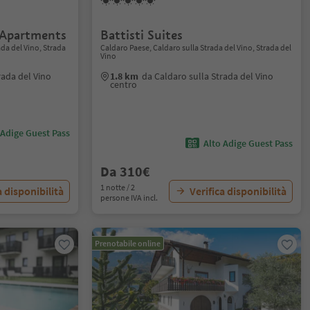
 Apartments
Battisti Suites
ada del Vino, Strada
Caldaro Paese, Caldaro sulla Strada del Vino, Strada del
Vino
rada del Vino
1.8 km
da Caldaro sulla Strada del Vino
centro
 Adige Guest Pass
Alto Adige Guest Pass
Da 310€
1 notte / 2
a disponibilità
Verifica disponibilità
persone IVA incl.
Prenotabile online