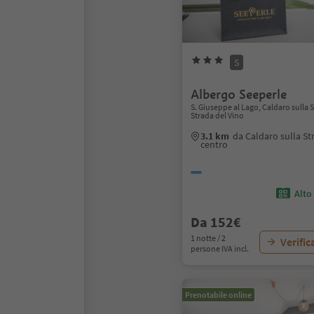
S
Albergo Seeperle
S. Giuseppe al Lago, Caldaro sulla S
Strada del Vino
3.1 km
da Caldaro sulla St
centro
Alto
Da 152€
1 notte / 2
Verific
persone IVA incl.
Prenotabile online