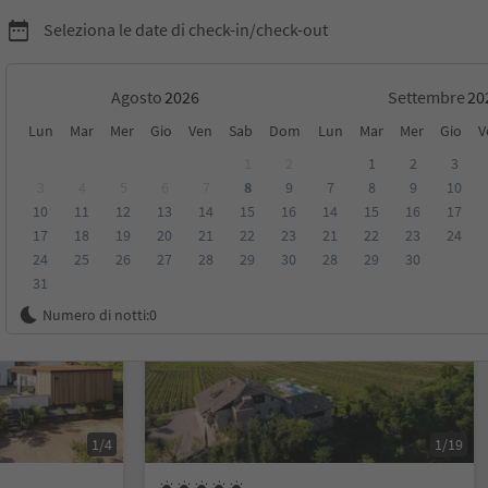
Seleziona le date di check-in/check-out
Agosto
Settembre
Lun
Mar
Mer
Gio
Ven
Sab
Dom
Lun
Mar
Mer
Gio
V
 Strada del Vino
1
2
1
2
3
3
4
5
6
7
8
9
7
8
9
10
10
11
12
13
14
15
16
14
15
16
17
sioni
Categoria
Trattamento
Alloggi sostenibili
17
18
19
20
21
22
23
21
22
23
24
24
25
26
27
28
29
30
28
29
30
31
Prenotabile online
Numero di notti:
0
1/4
1/19