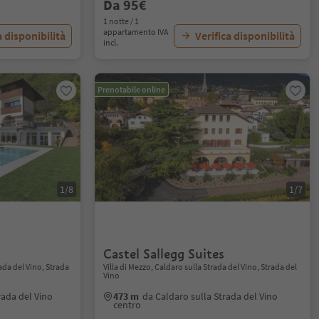
Da 95€
1 notte / 1
appartamento IVA
a disponibilità
Verifica disponibilità
incl.
Prenotabile online
1/8
1/7
Castel Sallegg Suites
ada del Vino, Strada
Villa di Mezzo, Caldaro sulla Strada del Vino, Strada del
Vino
rada del Vino
473 m
da Caldaro sulla Strada del Vino
centro