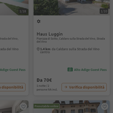
1/18
1/10
Haus Luggin
trada del Vino,
Pianizza di Sotto, Caldaro sulla Strada del Vino, Strada
del Vino
rada del Vino
1.4 km
da Caldaro sulla Strada del Vino
centro
 Adige Guest Pass
Alto Adige Guest Pass
Da 70€
1 notte / 2
a disponibilità
Verifica disponibilità
persone IVA incl.
Prenotabile online