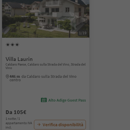
1/19
Villa Laurin
Caldaro Paese, Caldaro sulla Strada del Vino, Strada del
Vino
446 m
da Caldaro sulla Strada del Vino
centro
Alto Adige Guest Pass
Da 105€
1 notte / 1
appartamento IVA
Verifica disponibilità
incl.