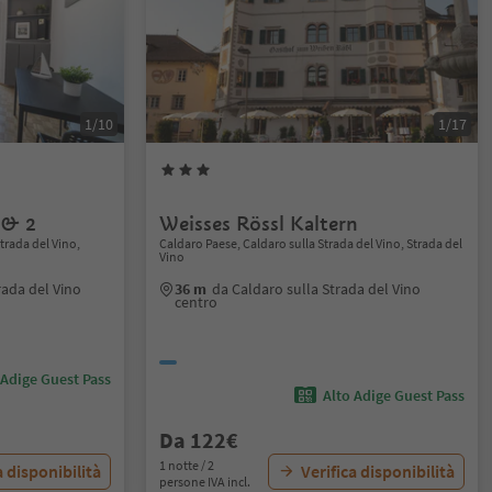
1/10
1/17
 & 2
Weisses Rössl Kaltern
trada del Vino,
Caldaro Paese, Caldaro sulla Strada del Vino, Strada del
Vino
rada del Vino
36 m
da Caldaro sulla Strada del Vino
centro
 Adige Guest Pass
Alto Adige Guest Pass
Da 122€
1 notte / 2
a disponibilità
Verifica disponibilità
persone IVA incl.