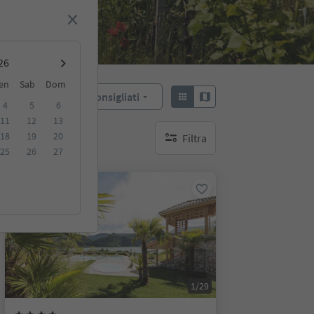
en
Sab
Dom
Consigliati
Ordina:
4
5
6
11
12
13
18
19
20
Filtra
nessun filtro attivo
25
26
27
Prenotabile online
1/29