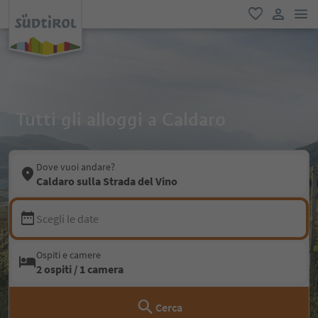
men
favoriti
user lin
Tutti gli alloggi a Caldaro
Dove vuoi andare?
Caldaro sulla Strada del Vino
Scegli le date
Ospiti e camere
2 ospiti / 1 camera
Cerca