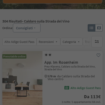
304
Risultati
- Caldaro sulla Strada del Vino
Consigliati
Ordina:
Alto Adige Guest Pass
Recensioni
Categoria
Trattamento
nessun f
Prenotabile online
App. Im Rosenheim
Prey-Klavenz, Caldaro sulla Strada del Vino,
Strada del Vino
578 m
da Caldaro sulla Strada del
Vino centro
Alto Adige Guest Pass
Da 113€
1 notte / 1 appartamento IVA incl.