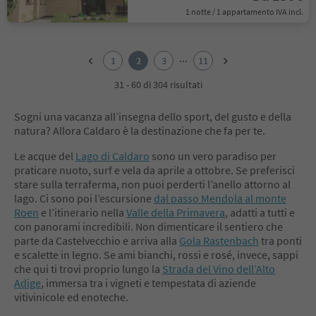
1 notte / 1 appartamento IVA incl.
1
2
...
1
2
3
11
3
4
31 - 60 di 304 risultati
5
6
Sogni una vacanza all’insegna dello sport, del gusto e della
7
natura? Allora Caldaro è la destinazione che fa per te.
8
9
Le acque del
Lago di Caldaro
sono un vero paradiso per
10
praticare nuoto, surf e vela da aprile a ottobre. Se preferisci
11
stare sulla terraferma, non puoi perderti l’anello attorno al
lago. Ci sono poi l’escursione
dal passo Mendola al monte
Roen
e l’itinerario nella
Valle della Primavera
, adatti a tutti e
con panorami incredibili. Non dimenticare il sentiero che
parte da Castelvecchio e arriva alla
Gola Rastenbach
tra ponti
e scalette in legno. Se ami bianchi, rossi e rosé, invece, sappi
che qui ti trovi proprio lungo la
Strada del Vino dell’Alto
Adige
, immersa tra i vigneti e tempestata di aziende
vitivinicole ed enoteche.