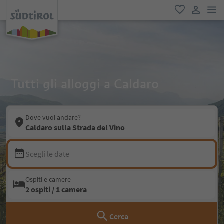
men
favoriti
user lin
Tutti gli alloggi a Caldaro
Dove vuoi andare?
Caldaro sulla Strada del Vino
Scegli le date
Ospiti e camere
2 ospiti / 1 camera
Cerca