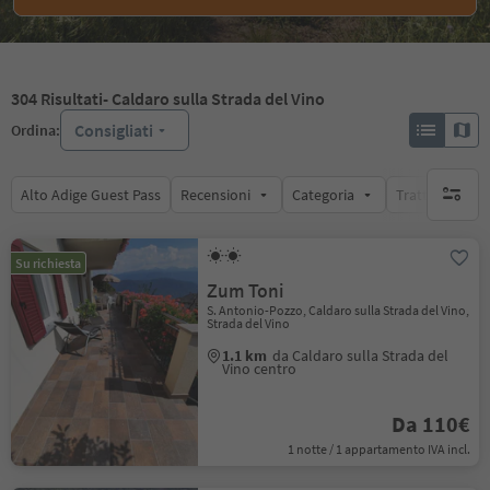
304
Risultati
- Caldaro sulla Strada del Vino
Consigliati
Ordina:
Alto Adige Guest Pass
Recensioni
Categoria
Trattamento
nessun f
Su richiesta
Zum Toni
S. Antonio-Pozzo, Caldaro sulla Strada del Vino,
Strada del Vino
1.1 km
da Caldaro sulla Strada del
Vino centro
Da 110€
1 notte / 1 appartamento IVA incl.