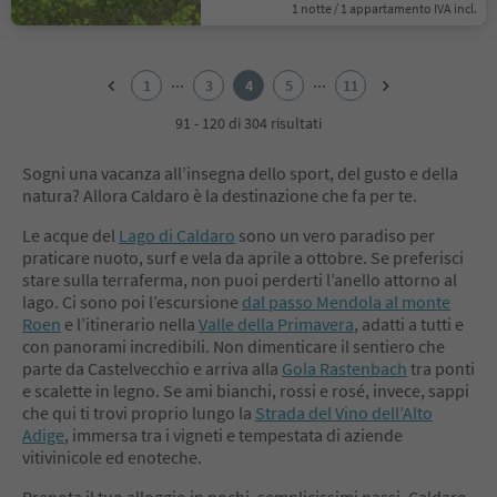
1 notte / 1 appartamento IVA incl.
1
2
...
...
1
3
4
5
11
3
4
91 - 120 di 304 risultati
5
6
Sogni una vacanza all’insegna dello sport, del gusto e della
7
natura? Allora Caldaro è la destinazione che fa per te.
8
9
Le acque del
Lago di Caldaro
sono un vero paradiso per
10
praticare nuoto, surf e vela da aprile a ottobre. Se preferisci
11
stare sulla terraferma, non puoi perderti l’anello attorno al
lago. Ci sono poi l’escursione
dal passo Mendola al monte
Roen
e l’itinerario nella
Valle della Primavera
, adatti a tutti e
con panorami incredibili. Non dimenticare il sentiero che
parte da Castelvecchio e arriva alla
Gola Rastenbach
tra ponti
e scalette in legno. Se ami bianchi, rossi e rosé, invece, sappi
che qui ti trovi proprio lungo la
Strada del Vino dell’Alto
Adige
, immersa tra i vigneti e tempestata di aziende
vitivinicole ed enoteche.