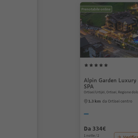
Prenotabile online
Alpin Garden Luxur
SPA
Ortisei/Urtijëi, Ortisei, Regione do
1.3 km
da Ortisei centro
Da 334€
1 notte / 2
Verific