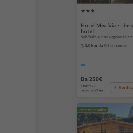
Hotel Mea Via - the 
hotel
Bula/Bulla, Ortisei, Regione dolom
3.0 km
da Ortisei centro
Da 250€
1 notte / 2
Verific
persone IVA incl.
Prenotabile online