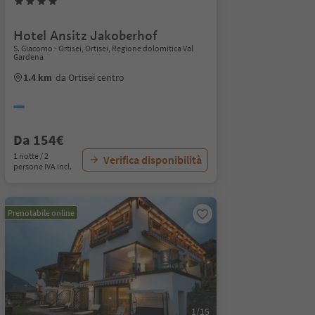
Hotel Ansitz Jakoberhof
S. Giacomo - Ortisei, Ortisei, Regione dolomitica Val
Gardena
1.4 km
da Ortisei centro
Da 154€
1 notte / 2
Verifica disponibilità
persone IVA incl.
Prenotabile online
1/15