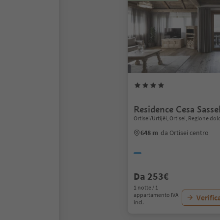
Residence Cesa Sasse
Ortisei/Urtijëi, Ortisei, Regione do
648 m
da Ortisei centro
Da 253€
1 notte / 1
appartamento IVA
Verific
incl.