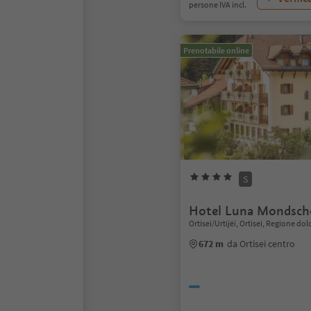
persone IVA incl.
Prenotabile online
S
Hotel Luna Mondsch
Ortisei/Urtijëi, Ortisei, Regione do
672 m
da Ortisei centro