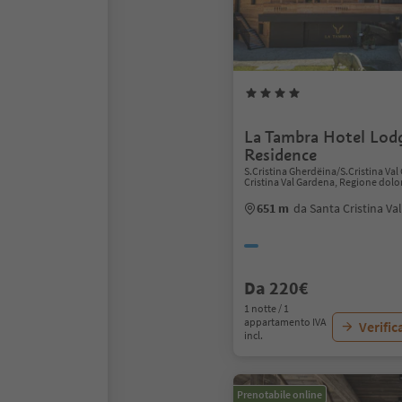
La Tambra Hotel Lod
Residence
S.Cristina Gherdëina/S.Cristina Val
Cristina Val Gardena, Regione dolo
651 m
da Santa Cristina Va
Da 220€
1 notte / 1
appartamento IVA
Verific
incl.
Prenotabile online