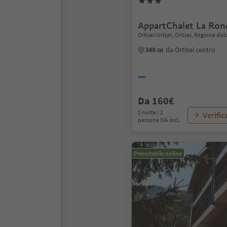
AppartChalet La Ron
Ortisei/Urtijëi, Ortisei, Regione do
348 m
da Ortisei centro
Da 160€
1 notte / 2
Verific
persone IVA incl.
Prenotabile online