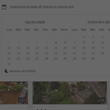
Seleziona le date di check-in/check-out
Agosto
Settembre
Lun
Mar
Mer
Gio
Ven
Sab
Dom
Lun
Mar
Mer
Gio
V
tica Val Gardena
1
2
1
2
3
3
4
5
6
7
8
9
7
8
9
10
10
11
12
13
14
15
16
14
15
16
17
sioni
Categoria
Trattamento
Alloggi sostenibili
17
18
19
20
21
22
23
21
22
23
24
24
25
26
27
28
29
30
28
29
30
31
Prenotabile online
Numero di notti:
0
1/15
1/14