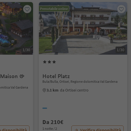
Prenotabile online
1/30
1/30
y Maison &
Hotel Platz
Bula/Bulla, Ortisei, Regione dolomitica Val Gardena
lomitica Val Gardena
3.1 km
da Ortisei centro
Da 210€
1 notte / 2
a disponibilità
Verifica disponibilità