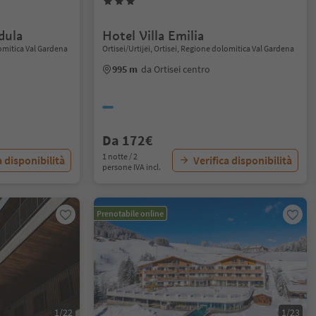
dula
Hotel Villa Emilia
lomitica Val Gardena
Ortisei/Urtijëi, Ortisei, Regione dolomitica Val Gardena
995 m
da Ortisei centro
Da 172€
1 notte / 2
a disponibilità
Verifica disponibilità
persone IVA incl.
Prenotabile online
1/22
1/23