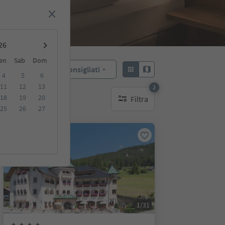
en
Sab
Dom
Consigliati
Ordina:
4
5
6
11
12
13
2
18
19
20
Filtra
filtri attivi
25
26
27
Prenotabile online
1/31