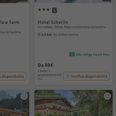
S
slow farm
Hotel Scherlin
Roncadizza , Ortisei, Regione dolomitica Val Gardena
itica Val Gardena
3.8 km
da Ortisei centro
Alto Adige Guest Pass
Da 88€
1 notte / 1
appartamento IVA
a disponibilità
Verifica disponibilità
incl.
Prenotabile online