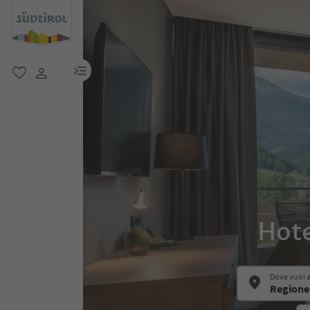
menu link
favoriti
user link
Hote
Dove vuoi 