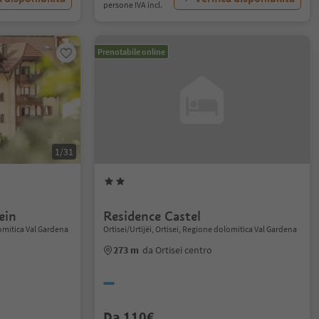
persone IVA incl.
Prenotabile online
1/31
ein
Residence Castel
lomitica Val Gardena
Ortisei/Urtijëi, Ortisei, Regione dolomitica Val Gardena
273 m
da Ortisei centro
Da 110€