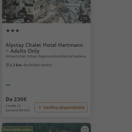
1/31
Alpstay Chalet Hotel Hartmann
– Adults Only
Ortisei/Urtijëi, Ortisei, Regione dolomitica Val Gardena
1.2 km
da Ortisei centro
Da 230€
1 notte / 2
Verifica disponibilità
persone IVA incl.
Prenotabile online