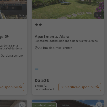
1/12
1/12
ge &
Apartments Alara
Roncadizza , Ortisei, Regione dolomitica Val Gardena
 Gardena, Santa
2.3 km
da Ortisei centro
mitica Val Gardena
l Gardena centro
Da 52€
1 notte / 2
a disponibilità
Verifica disponibilità
persone IVA incl.
Prenotabile online