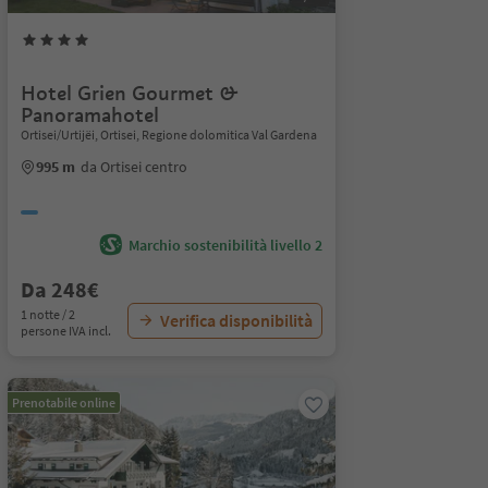
Hotel Grien Gourmet &
Panoramahotel
Ortisei/Urtijëi, Ortisei, Regione dolomitica Val Gardena
995 m
da Ortisei centro
Marchio sostenibilità livello 2
Da 248€
1 notte / 2
Verifica disponibilità
persone IVA incl.
Prenotabile online