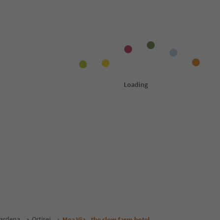
Gardena
Ortisei
Mea Via - the slow farm hotel