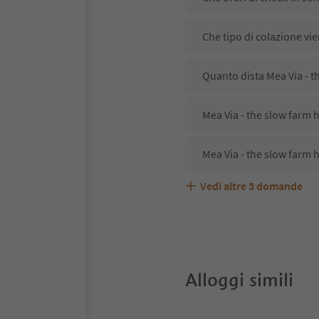
Che tipo di colazione vie
Quanto dista Mea Via - th
Mea Via - the slow farm h
Mea Via - the slow farm 
Vedi altre
3
domande
Mea Via - the slow farm 
Quali servizi/attività so
Gli ospiti di Mea Via - t
Alloggi simili