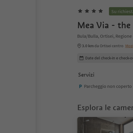
Su richiest
Mea Via - the
Bula/Bulla, Ortisei, Region
3.0 km
da Ortisei centro
Mos
Modifica i dettagli della pr
Date del check-in e check-o
Servizi
Parcheggio non coperto
Esplora le came