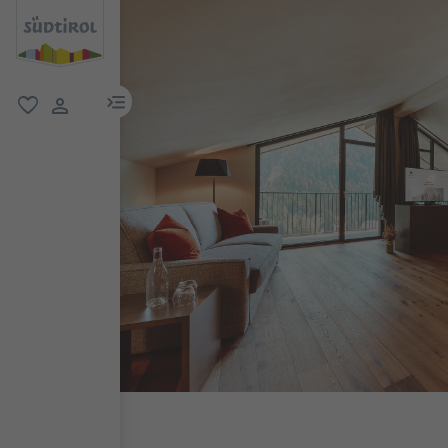
menu link
favoriti
user link