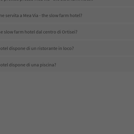
ne servita a Mea Via - the slow farm hotel?
e slow farm hotel dal centro di Ortisei?
otel dispone di un ristorante in loco?
hotel dispone di una piscina?
hotel accetta animali domestici?
no disponibili presso Mea Via - the slow farm hotel?
he slow farm hotel ricevono l'Alto Adige Guest Pass?