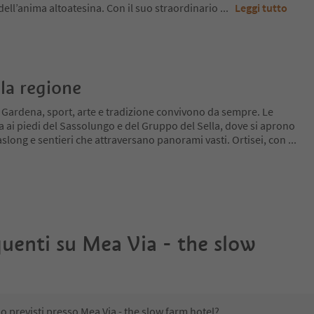
 dell’anima altoatesina. Con il suo straordinario
...
Leggi tutto
la regione
l Gardena, sport, arte e tradizione convivono da sempre. Le
a ai piedi del Sassolungo e del Gruppo del Sella, dove si aprono
slong e sentieri che attraversano panorami vasti. Ortisei, con
...
uenti su
Mea Via - the slow
o previsti presso Mea Via - the slow farm hotel?