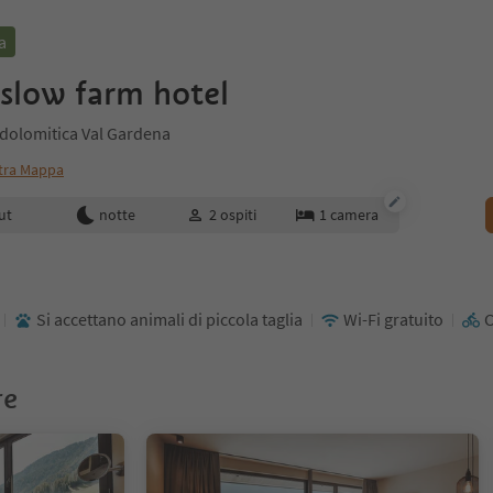
a
 slow farm hotel
e dolomitica Val Gardena
tra Mappa
enotazione
ut
notte
2
ospiti
1
camera
Si accettano animali di piccola taglia
Wi-Fi gratuito
C
re