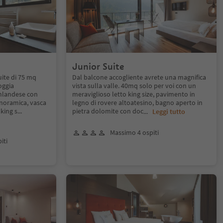
Junior Suite
uite di 75 mq
Dal balcone accogliente avrete una magnifica
oggia
vista sulla valle. 40mq solo per voi con un
inlandese con
meraviglioso letto king size, pavimento in
anoramica, vasca
legno di rovere altoatesino, bagno aperto in
king s
...
pietra dolomite con doc
...
Leggi tutto
Massimo 4 ospiti
iti