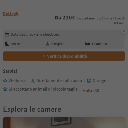
Dettagli
Da
220
€
1 appartamento / 1 notte / 2 ospiti
IVA incl.
Modifica i dettagli della prenotazione
Date del check-in e check-out
notte
2
ospiti
1
camera
Verifica disponibilità
Servizi
Wellness
Direttamente sulla pista
Garage
Si accettano animali di piccola taglia
+ altri 40
Esplora le camere