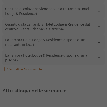
Che tipo di colazione viene servita a La Tambra Hotel
Lodge & Residence?
Quanto dista La Tambra Hotel Lodge & Residence dal
centro di Santa Cristina Val Gardena?
La Tambra Hotel Lodge & Residence dispone di un
ristorante in loco?
La Tambra Hotel Lodge & Residence dispone di una
piscina?
Vedi altre
3
domande
La Tambra Hotel Lodge & Residence accetta animali
Quali servizi/attività sono disponibili presso La Tambra
Gli ospiti di La Tambra Hotel Lodge & Residence ricevono
domestici?
Hotel Lodge & Residence?
l'Alto Adige Guest Pass?
Altri alloggi nelle vicinanze