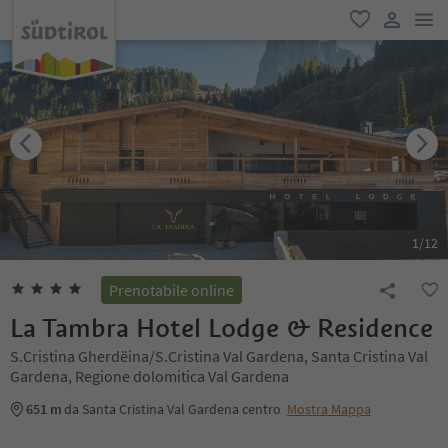
men
favoriti
user lin
1
/
12
Prenotabile online
La Tambra Hotel Lodge & Residence
S.Cristina Gherdëina/S.Cristina Val Gardena, Santa Cristina Val
Gardena, Regione dolomitica Val Gardena
651 m
da Santa Cristina Val Gardena centro
Mostra Mappa