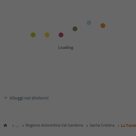
Alloggi nei dintorni
...
Regione dolomitica Val Gardena
Santa Cristina
La Tamb