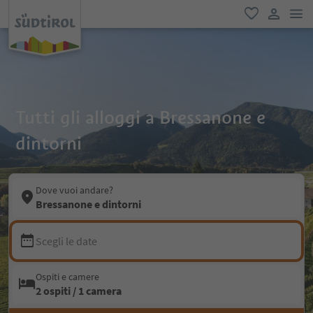
men
favoriti
user lin
Tutti gli alloggi a Bressanone e
dintorni
Dove vuoi andare?
Bressanone e dintorni
Scegli le date
Ospiti e camere
2 ospiti / 1 camera