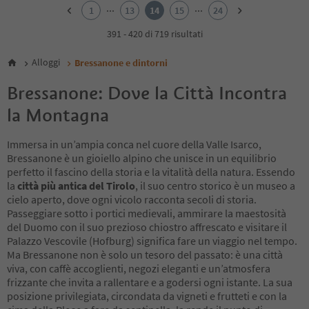
2
...
...
1
13
14
15
24
3
4
391 - 420 di 719 risultati
5
6
Alloggi
Bressanone e dintorni
7
8
Bressanone: Dove la Città Incontra
9
la Montagna
10
11
12
Immersa in un’ampia conca nel cuore della Valle Isarco,
13
Bressanone è un gioiello alpino che unisce in un equilibrio
14
perfetto il fascino della storia e la vitalità della natura. Essendo
15
la
città più antica del Tirolo
, il suo centro storico è un museo a
16
cielo aperto, dove ogni vicolo racconta secoli di storia.
17
Passeggiare sotto i portici medievali, ammirare la maestosità
18
del Duomo con il suo prezioso chiostro affrescato e visitare il
19
Palazzo Vescovile (Hofburg) significa fare un viaggio nel tempo.
20
Ma Bressanone non è solo un tesoro del passato: è una città
21
viva, con caffè accoglienti, negozi eleganti e un’atmosfera
22
frizzante che invita a rallentare e a godersi ogni istante. La sua
23
posizione privilegiata, circondata da vigneti e frutteti e con la
24