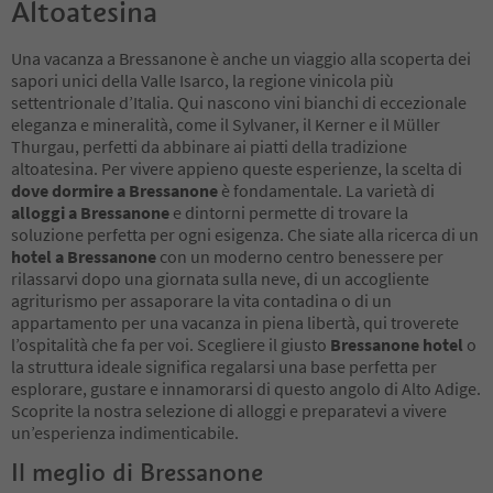
Altoatesina
Una vacanza a Bressanone è anche un viaggio alla scoperta dei
sapori unici della Valle Isarco, la regione vinicola più
settentrionale d’Italia. Qui nascono vini bianchi di eccezionale
eleganza e mineralità, come il Sylvaner, il Kerner e il Müller
Thurgau, perfetti da abbinare ai piatti della tradizione
altoatesina. Per vivere appieno queste esperienze, la scelta di
dove dormire a Bressanone
è fondamentale. La varietà di
alloggi a Bressanone
e dintorni permette di trovare la
soluzione perfetta per ogni esigenza. Che siate alla ricerca di un
hotel a Bressanone
con un moderno centro benessere per
rilassarvi dopo una giornata sulla neve, di un accogliente
agriturismo per assaporare la vita contadina o di un
appartamento per una vacanza in piena libertà, qui troverete
l’ospitalità che fa per voi. Scegliere il giusto
Bressanone hotel
o
la struttura ideale significa regalarsi una base perfetta per
esplorare, gustare e innamorarsi di questo angolo di Alto Adige.
Scoprite la nostra selezione di alloggi e preparatevi a vivere
un’esperienza indimenticabile.
Il meglio di Bressanone