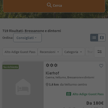
Cerca
719
Risultati
- Bressanone e dintorni
Consigliati
Ordina:
Alto Adige Guest Pass
Recensioni
Categoria
Trattamento
nessun f
Su richiesta
Kierhof
Caerna, Velturno, Bressanone e dintorni
1.8 km
da Velturno centro
Alto Adige Guest Pass
Da 180€