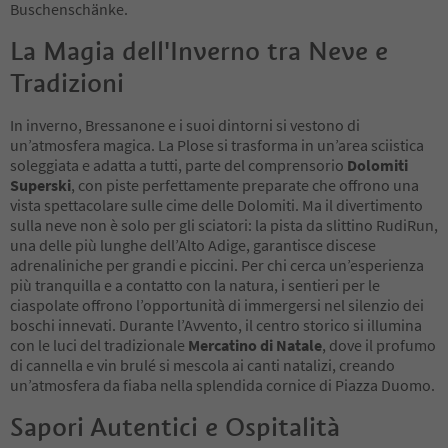
Buschenschänke.
La Magia dell'Inverno tra Neve e
Tradizioni
In inverno, Bressanone e i suoi dintorni si vestono di
un’atmosfera magica. La Plose si trasforma in un’area sciistica
soleggiata e adatta a tutti, parte del comprensorio
Dolomiti
Superski
, con piste perfettamente preparate che offrono una
vista spettacolare sulle cime delle Dolomiti. Ma il divertimento
sulla neve non è solo per gli sciatori: la pista da slittino RudiRun,
una delle più lunghe dell’Alto Adige, garantisce discese
adrenaliniche per grandi e piccini. Per chi cerca un’esperienza
più tranquilla e a contatto con la natura, i sentieri per le
ciaspolate offrono l’opportunità di immergersi nel silenzio dei
boschi innevati. Durante l’Avvento, il centro storico si illumina
con le luci del tradizionale
Mercatino di Natale
, dove il profumo
di cannella e vin brulé si mescola ai canti natalizi, creando
un’atmosfera da fiaba nella splendida cornice di Piazza Duomo.
Sapori Autentici e Ospitalità