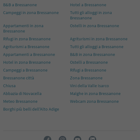
B&B a Bressanone
Hotel a Bressanone
Campeggi in zona Bressanone
Tutti gli alloggi in zona
Bressanone
Appartamenti in zona
Ostelli in zona Bressanone
Bressanone
Rifugi in zona Bressanone
Agriturismi in zona Bressanone
Agriturismi a Bressanone
Tutti gli alloggi a Bressanone
Appartamenti a Bressanone
B&B in zona Bressanone
Hotel in zona Bressanone
Ostelli a Bressanone
Campeggi a Bressanone
Rifugi a Bressanone
Bressanone città
Zona Bressanone
Chiusa
Vini della Valle Isarco
Abbazia di Novacella
Malghe in zona Bressanone
Meteo Bressanone
Webcam zona Bressanone
Borghi più belli dell'Alto Adige