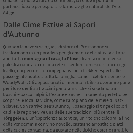
cima della Plose a fare da sentinella, la rende il punto di
partenza ideale per esplorare le meraviglie naturali dell’Alto
Adige.
Dalle Cime Estive ai Sapori
d'Autunno
Quando la neve si scioglie, i dintorni di Bressanone si
trasformano in un paradiso per gli amanti delle attività all’aria
aperta. La
montagna di casa, la Plose
, diventa un’immensa
palestra naturale con una rete di sentieri per escursioni di ogni
livello, dai percorsi più impegnativi per i trekker esperti alle
passeggiate adatte a tutta la famiglia, come il celebre sentiero
WoodyWalk. Gli appassionati di mountain bike troveranno pane
per i loro denti su tracciati panoramici che si snodano tra
boschi e pascoli alpini. L’estate è anche il momento perfetto per
scoprire le località vicine, come l’altopiano delle mele di Naz-
Sciaves. Con l’arrivo dell’autunno, il paesaggio si tinge di colori
caldi e la regione vive una delle sue tradizioni più sentite: il
Törggelen
. È un’esperienza autentica, un rito che celebra la fine
della vendemmia con vino novello, castagne arrostite e piatti
della cucina contadina, da gustare nelle tipiche osterie rurali, le