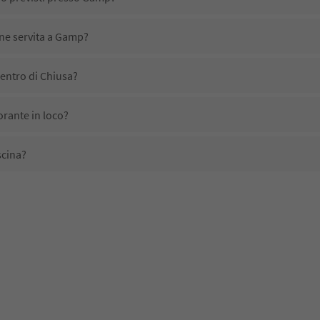
ene servita a Gamp?
entro di Chiusa?
orante in loco?
scina?
mestici?
ono disponibili presso Gamp?
no l'Alto Adige Guest Pass?