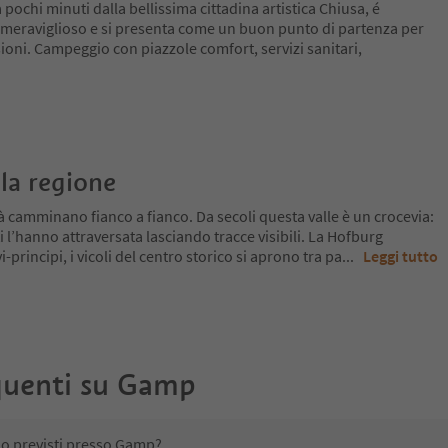
a pochi minuti dalla bellissima cittadina artistica Chiusa, é
meraviglioso e si presenta come un buon punto di partenza per
oni. Campeggio con piazzole comfort, servizi sanitari,
la regione
tà camminano fianco a fianco. Da secoli questa valle è un crocevia:
i l’hanno attraversata lasciando tracce visibili. La Hofburg
-principi, i vicoli del centro storico si aprono tra pa
...
Leggi tutto
uenti su
Gamp
no previsti presso Gamp?