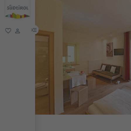
menu link
favoriti
user link