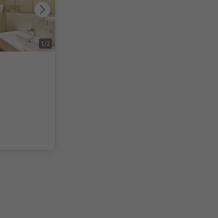
1
/
2