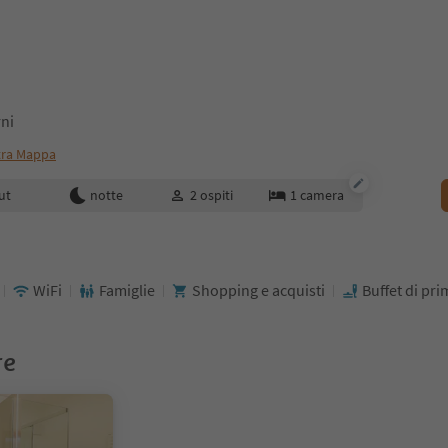
rni
ra Mappa
enotazione
ut
notte
2
ospiti
1
camera
WiFi
Famiglie
Shopping e acquisti
Buffet di pr
re