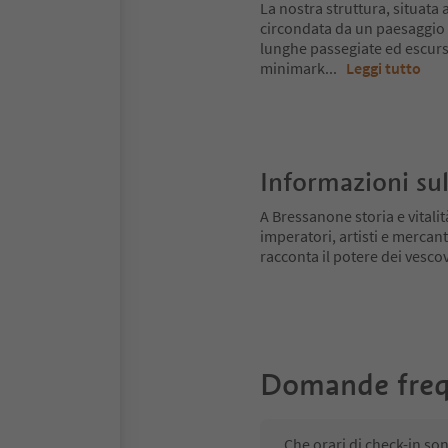
La nostra struttura, situata 
circondata da un paesaggio 
lunghe passegiate ed escursi
minimark
...
Leggi tutto
Informazioni sul
A Bressanone storia e vitali
imperatori, artisti e mercant
racconta il potere dei vescovi
Domande freq
Che orari di check-in so