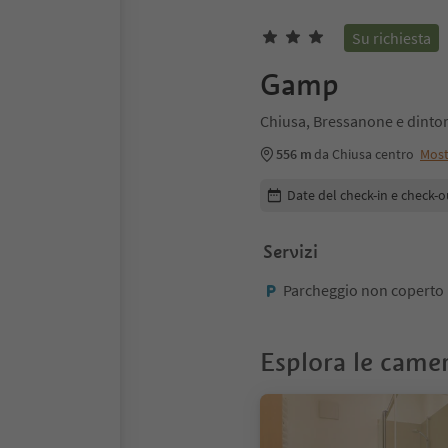
Su richiesta
Gamp
Chiusa, Bressanone e dinto
556 m
da Chiusa centro
Most
Modifica i dettagli della pr
Date del check-in e check-o
Servizi
Parcheggio non coperto
Esplora le came