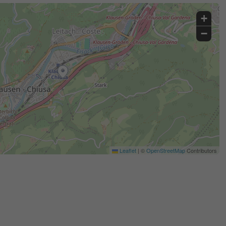
+
−
Leaflet
|
©
OpenStreetMap
Contributors