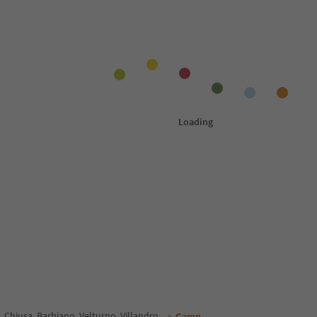
Chiusa, Barbiano, Velturno, Villandro
Gamp