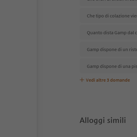
Che tipo di colazione vi
Quanto dista Gamp dal c
Gamp dispone di un rist
Gamp dispone di una pi
Vedi altre
3
domande
Gamp accetta animali do
Quali servizi/attività s
Gli ospiti di Gamp ricevo
Alloggi simili