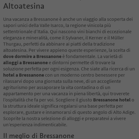
Altoatesina
Una vacanza a Bressanone è anche un viaggio alla scoperta dei
sapori unici della Valle Isarco, la regione vinicola più
settentrionale d’Italia. Qui nascono vini bianchi di eccezionale
eleganza e mineralità, come il Sylvaner, il Kerner e il Müller
Thurgau, perfetti da abbinare ai piatti della tradizione
altoatesina. Per vivere appieno queste esperienze, la scelta di
dove dormire a Bressanone
è fondamentale. La varietà di
alloggi a Bressanone
e dintorni permette di trovare la
soluzione perfetta per ogni esigenza. Che siate alla ricerca di un
hotel a Bressanone
con un moderno centro benessere per
rilassarvi dopo una giornata sulla neve, di un accogliente
agriturismo per assaporare la vita contadina o di un
appartamento per una vacanza in piena libertà, qui troverete
l’ospitalità che fa per voi. Scegliere il giusto
Bressanone hotel
o
la struttura ideale significa regalarsi una base perfetta per
esplorare, gustare e innamorarsi di questo angolo di Alto Adige.
Scoprite la nostra selezione di alloggi e preparatevi a vivere
un’esperienza indimenticabile.
Il meglio di Bressanone