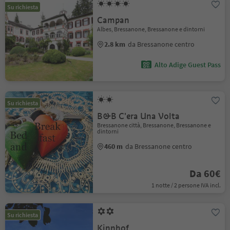
Su richiesta
Campan
Albes, Bressanone, Bressanone e dintorni
2.8 km
da Bressanone centro
Alto Adige Guest Pass
Su richiesta
B&B C'era Una Volta
Bressanone città, Bressanone, Bressanone e
dintorni
460 m
da Bressanone centro
Da 60€
1 notte / 2 persone IVA incl.
Su richiesta
Kinnhof