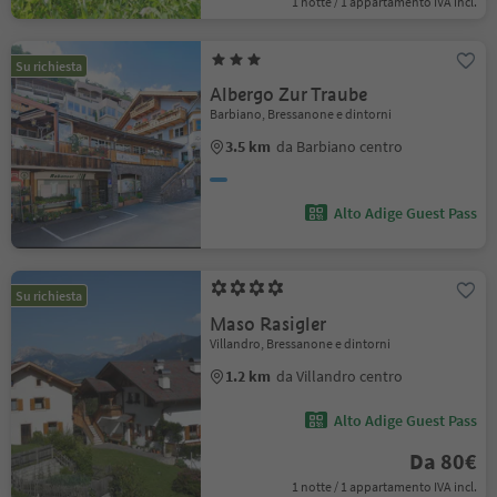
1 notte / 1 appartamento IVA incl.
Su richiesta
Albergo Zur Traube
Barbiano, Bressanone e dintorni
3.5 km
da Barbiano centro
Alto Adige Guest Pass
Su richiesta
Maso Rasigler
Villandro, Bressanone e dintorni
1.2 km
da Villandro centro
Alto Adige Guest Pass
Da 80€
1 notte / 1 appartamento IVA incl.