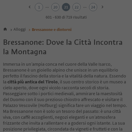
2
...
...
1
20
21
22
24
3
4
601 - 630 di 719 risultati
5
6
Alloggi
Bressanone e dintorni
7
8
Bressanone: Dove la Città Incontra
9
la Montagna
10
11
12
Immersa in un’ampia conca nel cuore della Valle Isarco,
13
Bressanone è un gioiello alpino che unisce in un equilibrio
14
perfetto il fascino della storia e la vitalità della natura. Essendo
15
la
città più antica del Tirolo
, il suo centro storico è un museo a
16
cielo aperto, dove ogni vicolo racconta secoli di storia.
17
Passeggiare sotto i portici medievali, ammirare la maestosità
18
del Duomo con il suo prezioso chiostro affrescato e visitare il
19
Palazzo Vescovile (Hofburg) significa fare un viaggio nel tempo.
20
Ma Bressanone non è solo un tesoro del passato: è una città
21
viva, con caffè accoglienti, negozi eleganti e un’atmosfera
22
frizzante che invita a rallentare e a godersi ogni istante. La sua
23
posizione privilegiata, circondata da vigneti e frutteti e con la