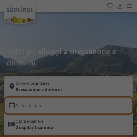
men
favoriti
user lin
Tutti gli alloggi a Bressanone e
dintorni
Dove vuoi andare?
Bressanone e dintorni
Scegli le date
Ospiti e camere
2 ospiti / 1 camera