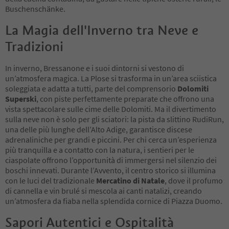
Buschenschänke.
La Magia dell'Inverno tra Neve e
Tradizioni
In inverno, Bressanone e i suoi dintorni si vestono di
un’atmosfera magica. La Plose si trasforma in un’area sciistica
soleggiata e adatta a tutti, parte del comprensorio
Dolomiti
Superski
, con piste perfettamente preparate che offrono una
vista spettacolare sulle cime delle Dolomiti. Ma il divertimento
sulla neve non è solo per gli sciatori: la pista da slittino RudiRun,
una delle più lunghe dell’Alto Adige, garantisce discese
adrenaliniche per grandi e piccini. Per chi cerca un’esperienza
più tranquilla e a contatto con la natura, i sentieri per le
ciaspolate offrono l’opportunità di immergersi nel silenzio dei
boschi innevati. Durante l’Avvento, il centro storico si illumina
con le luci del tradizionale
Mercatino di Natale
, dove il profumo
di cannella e vin brulé si mescola ai canti natalizi, creando
un’atmosfera da fiaba nella splendida cornice di Piazza Duomo.
Sapori Autentici e Ospitalità