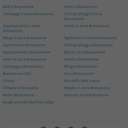
B&B a Bressanone
Hotel a Bressanone
Campeggi in zona Bressanone
Tutti gli alloggi in zona
Bressanone
Appartamenti in zona
Ostelli in zona Bressanone
Bressanone
Rifugi in zona Bressanone
Agriturismi in zona Bressanone
Agriturismi a Bressanone
Tutti gli alloggi a Bressanone
Appartamenti a Bressanone
B&B in zona Bressanone
Hotel in zona Bressanone
Ostelli a Bressanone
Campeggi a Bressanone
Rifugi a Bressanone
Bressanone città
Zona Bressanone
Chiusa
Vini della Valle Isarco
Abbazia di Novacella
Malghe in zona Bressanone
Meteo Bressanone
Webcam zona Bressanone
Borghi più belli dell'Alto Adige