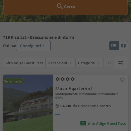
Cerca
719
Risultati
- Bressanone e dintorni
Consigliati
Ordina:
Alto Adige Guest Pass
Recensioni
Categoria
Trattamento
nessun f
Su richiesta
Maso Egarterhof
Monteponente, Bressanone, Bressanone e
dintorni
3.4 km
da Bressanone centro
Alto Adige Guest Pass