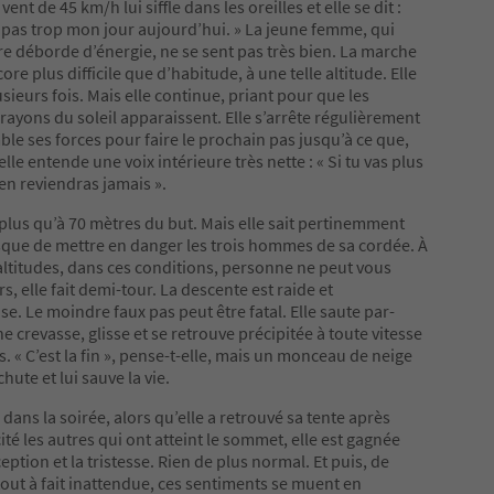
 vent de 45 km/h lui siffle dans les oreilles et elle se dit :
t pas trop mon jour aujourd’hui. » La jeune femme, qui
re déborde d’énergie, ne se sent pas très bien. La marche
core plus difficile que d’habitude, à une telle altitude. Elle
usieurs fois. Mais elle continue, priant pour que les
rayons du soleil apparaissent. Elle s’arrête régulièrement
ble ses forces pour faire le prochain pas jusqu’à ce que,
lle entende une voix intérieure très nette : « Si tu vas plus
n’en reviendras jamais ».
t plus qu’à 70 mètres du but. Mais elle sait pertinemment
isque de mettre en danger les trois hommes de sa cordée. À
 altitudes, dans ces conditions, personne ne peut vous
rs, elle fait demi-tour. La descente est raide et
e. Le moindre faux pas peut être fatal. Elle saute par-
e crevasse, glisse et se retrouve précipitée à toute vitesse
s. « C’est la fin », pense-t-elle, mais un monceau de neige
chute et lui sauve la vie.
 dans la soirée, alors qu’elle a retrouvé sa tente après
cité les autres qui ont atteint le sommet, elle est gagnée
eption et la tristesse. Rien de plus normal. Et puis, de
out à fait inattendue, ces sentiments se muent en