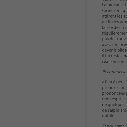
l’alpinisme. 
Ce ne sont qu
attirent les 
au fil des an
laisse des tr
régulièremen
pas de trouv
avec son brev
devenir pilo
Il lui reste 
réaliser son 
Reconnaissanc
« Peu à peu, 
prendre cong
prononcées p
mon esprit : «
de quelques 
de l’alpinism
oublie.
Et pourtant, 