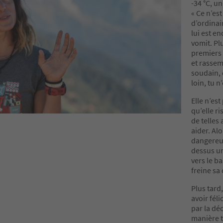
-34 °C, un
« Ce n’es
d’ordinai
lui est en
vomit. Pl
premiers 
et rassem
soudain, e
loin, tu 
Elle n’es
qu’elle r
de telles
aider. Alo
dangereus
dessus un
vers le ba
freine sa 
Plus tard,
avoir féli
par la déc
manière t