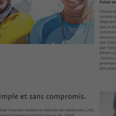
Puiser se
Chacun d’
comme un
étape pou
avec la m
communio
amoureux 
rien d’au
que Tamar
Même si je
J’aurais 
provoque 
dire auta
simple et sans compromis.
 était l’une des meilleures skieuses de randonnée, c’est
ya que Tamara a compris que sa vie, c’était