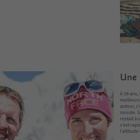
Une 
À 18 ans,
meilleurs
auteur, c
monde. Sa
restait à 
s’est rap
l’altitude