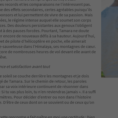
Les records et les comparaisons ne l’intéressent pas.
e des effets secondaires, certes agréables puisqu’ils
sponsors et lui permettent de vivre de sa passion. Mais
nées, le régime intense auquel elle soumet son corps
aces. Des douleurs persistantes aux genoux l’obligent
t à des pauses forcées. Pourtant, Tamara ne doute
er encore de nouveaux défis à sa hauteur. Aujourd’hui,
et de pilote d’hélicoptère en poche, elle aimerait
te-sauveteuse dans l’Himalaya, ses montagnes de cœur.
encore de nombreuses heures de vol devant elle avant de
rêve.
e et satisfaction avant tout
le soleil se couche derrière les montagnes et je dois
é de Tamara. Sur le chemin de retour, les paroles
ar sa voix intérieure continuent de résonner dans
 Si tu vas plus loin, tu n’en reviendras jamais ». Il a suffi
mètres. Pour décider d’entrer ou non dans l’histoire
e. D’être de ceux dont on se souvient ou de ceux qu’on
cette rencontre a fait naître en moi une certitude : bien