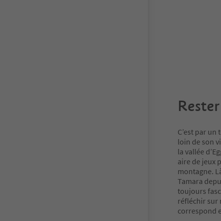
Rester
C’est par un
loin de son 
la vallée d’E
aire de jeux
montagne. Là,
Tamara depuis
toujours fasc
réfléchir sur
correspond e