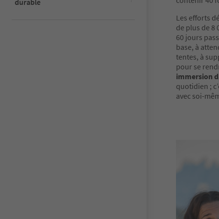
contenir 40 f
durable
Les efforts 
de plus de 8 
60 jours pass
base, à atten
tentes, à sup
pour se rendr
immersion d
quotidien ; c
avec soi-même