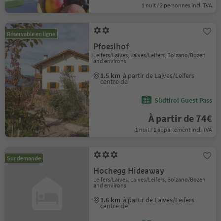
1 nuit / 2 personnes incl. TVA
Réservable en ligne
Pfoeslhof
Leifers/Laives, Laives/Leifers, Bolzano/Bozen
and environs
1.5 km
à partir de Laives/Leifers
centre de
Südtirol Guest Pass
À partir de 74€
1 nuit / 1 appartement incl. TVA
Sur demande
Hochegg Hideaway
Leifers/Laives, Laives/Leifers, Bolzano/Bozen
and environs
1.6 km
à partir de Laives/Leifers
centre de