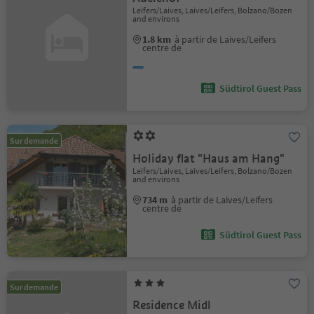
Leifers/Laives, Laives/Leifers, Bolzano/Bozen
and environs
1.8 km
à partir de Laives/Leifers
centre de
Südtirol Guest Pass
Sur demande
Holiday flat "Haus am Hang"
Leifers/Laives, Laives/Leifers, Bolzano/Bozen
and environs
734 m
à partir de Laives/Leifers
centre de
Südtirol Guest Pass
Sur demande
Residence Midl