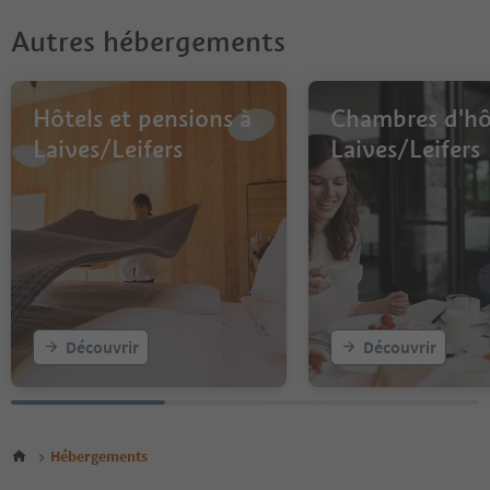
Autres hébergements
Hôtels et pensions à
Chambres d'hô
Laives/Leifers
Laives/Leifers
Découvrir
Découvrir
Hébergements