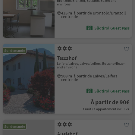
Bronzolo/Branzoll, Bolzano/Bozen and
environs
435 m
à partir de Bronzolo/Branzoll
centre de
Südtirol Guest Pass
Sur demande
Tessahof
Leifers/Laives, Laives/Leifers, Bolzano/Bozen
and environs
908 m
à partir de Laives/Leifers
centre de
Südtirol Guest Pass
À partir de 90€
1 nuit / 1 appartement incl. TVA
Sur demande
Auelehof