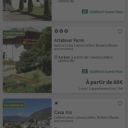
centre de
Südtirol Guest Pass
Sur demande
Altebner Farm
Seit/La Costa, Laives/Leifers, Bolzano/Bozen
and environs
3.0 km
à partir de Laives/Leifers
centre de
Südtirol Guest Pass
À partir de 88€
1 nuit / 1 appartement incl. TVA
Sur demande
Casa Iris
Leifers/Laives, Laives/Leifers, Bolzano/Bozen
and environs