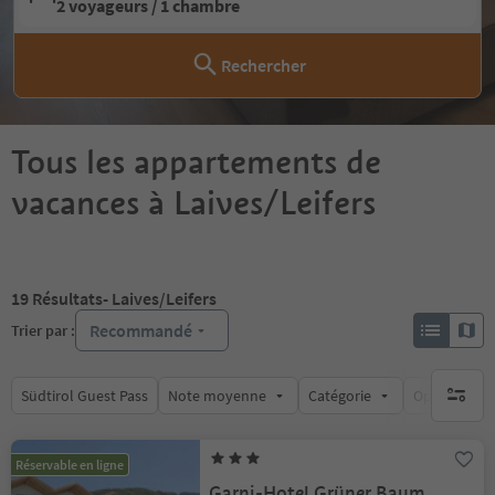
2 voyageurs / 1 chambre
Rechercher
Tous les appartements de
vacances à Laives/Leifers
19
Résultats
- Laives/Leifers
Recommandé
Trier par :
Südtirol Guest Pass
Note moyenne
Catégorie
Options de l
aucun fi
Réservable en ligne
Garni-Hotel Grüner Baum