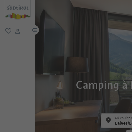
lien menu
favori
lien utilisateur
Camping à L
Où voulez-v