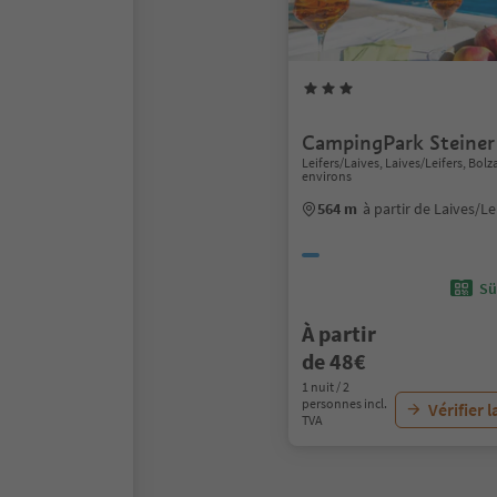
CampingPark Steiner
Leifers/Laives, Laives/Leifers, Bo
environs
564 m
à partir de Laives/Le
Sü
À partir
de 48€
1 nuit / 2
personnes incl.
Vérifier l
TVA
1