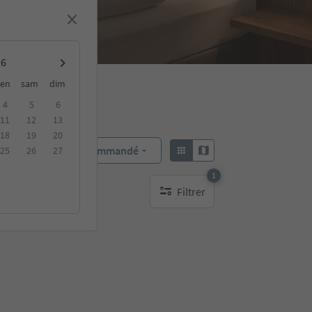
en
sam
dim
4
5
6
11
12
13
18
19
20
Recommandé
25
26
27
Trier par :
1
Filtrer
bles
1 filtre actif