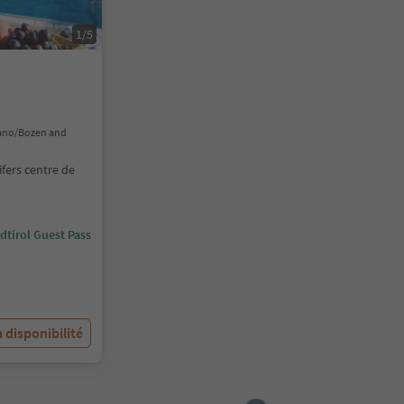
1/5
lzano/Bozen and
ifers centre de
dtirol Guest Pass
a disponibilité