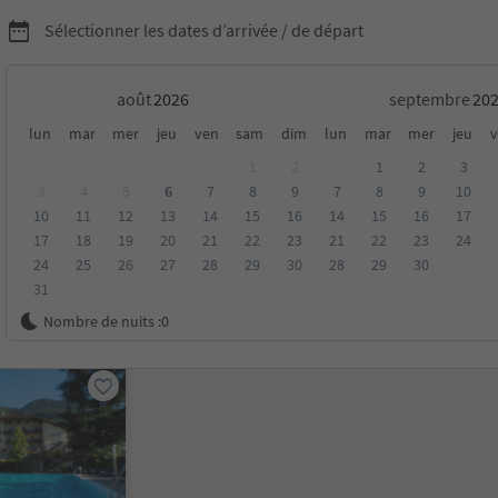
Sélectionner les dates d’arrivée / de départ
août
septembre
mpings à Laives/Leifers
lun
mar
mer
jeu
ven
sam
dim
lun
mar
mer
jeu
v
1
2
1
2
3
3
4
5
6
7
8
9
7
8
9
10
10
11
12
13
14
15
16
14
15
16
17
17
18
19
20
21
22
23
21
22
23
24
24
25
26
27
28
29
30
28
29
30
31
oyenne
Catégorie
Options de la carte
Hébergements dura
Nombre de nuits :
0