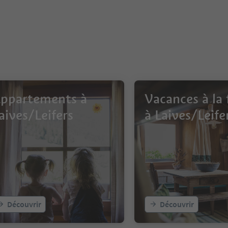
ppartements à
Vacances à la
aives/Leifers
à Laives/Leife
Découvrir
Découvrir