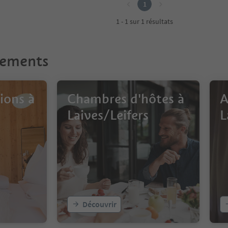
1
1 - 1 sur 1 résultats
gements
ions à
Chambres d'hôtes à
A
Laives/Leifers
L
Découvrir