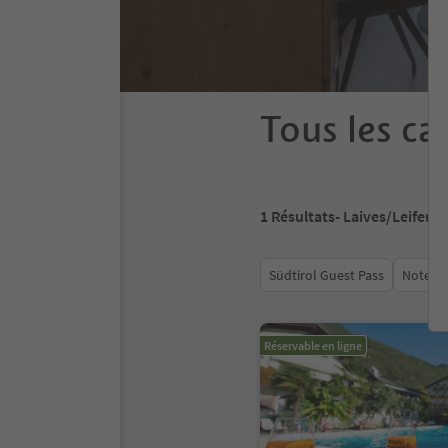
Tous les ca
1
Résultats
- Laives/Leifers
Südtirol Guest Pass
Note m
Réservable en ligne