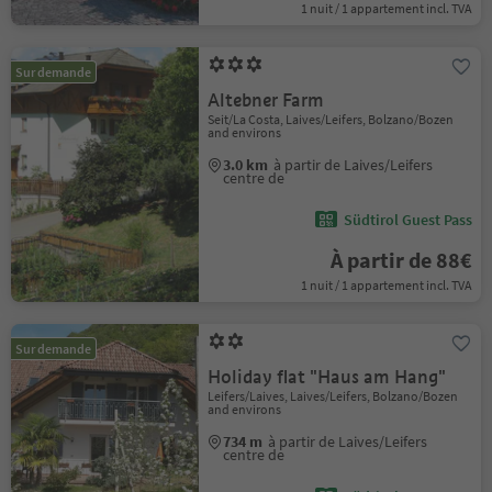
1 nuit / 1 appartement incl. TVA
Sur demande
Altebner Farm
Seit/La Costa, Laives/Leifers, Bolzano/Bozen
and environs
3.0 km
à partir de Laives/Leifers
centre de
Südtirol Guest Pass
À partir de 88€
1 nuit / 1 appartement incl. TVA
Sur demande
Holiday flat "Haus am Hang"
Leifers/Laives, Laives/Leifers, Bolzano/Bozen
and environs
734 m
à partir de Laives/Leifers
centre de