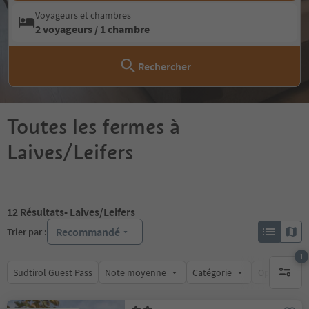
Voyageurs et chambres
2 voyageurs / 1 chambre
Rechercher
Toutes les fermes à
Laives/Leifers
12
Résultats
- Laives/Leifers
Recommandé
Trier par :
1
Südtirol Guest Pass
Note moyenne
Catégorie
Options de l
1 filtre 